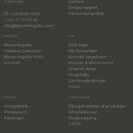
Danmark
Karriere
Smiley rapport
Persondatapolitik
Tlf.: +45 9626 4645
CVR.: 27 91 90 81
info@bloomingville.com
BRANDS
B2B
Bloomingville
B2B login
Creative Collection
Bliv forhandler
Bloomingville MINI
Kontakt salgsteam
ILLUME
Messer & showrooms
Shop-in-shop
Hospitality
Samlevejledninger
FAQs
PRESSE
COMPLIANCE
Imagebank
Tilbagekaldelse af produkter
Presserum
Whistleblower
Kataloger
Klageadgang
GPSR