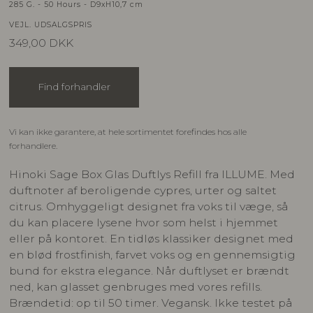
285 G. - 50 Hours - D9xH10,7 cm
VEJL. UDSALGSPRIS
349,00
DKK
Find forhandler
Vi kan ikke garantere, at hele sortimentet forefindes hos alle
forhandlere.
Hinoki Sage Box Glas Duftlys Refill fra ILLUME. Med
duftnoter af beroligende cypres, urter og saltet
citrus. Omhyggeligt designet fra voks til væge, så
du kan placere lysene hvor som helst i hjemmet
eller på kontoret. En tidløs klassiker designet med
en blød frostfinish, farvet voks og en gennemsigtig
bund for ekstra elegance. Når duftlyset er brændt
ned, kan glasset genbruges med vores refills.
Brændetid: op til 50 timer. Vegansk. Ikke testet på