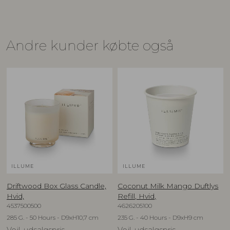
Andre kunder købte også
ILLUME
ILLUME
Driftwood Box Glass Candle,
Coconut Milk Mango Duftlys
Hvid,
Refill, Hvid,
4537500500
4626205100
285 G. - 50 Hours - D9xH10,7 cm
235 G. - 40 Hours - D9xH9 cm