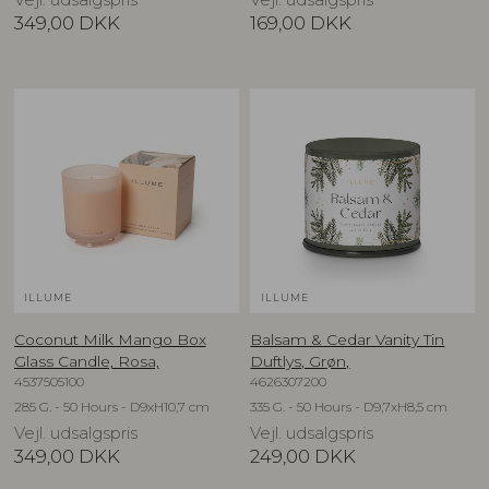
Vejl. udsalgspris
Vejl. udsalgspris
349,00
DKK
169,00
DKK
ILLUME
ILLUME
Coconut Milk Mango Box
Balsam & Cedar Vanity Tin
Glass Candle, Rosa,
Duftlys, Grøn,
4537505100
4626307200
285 G. - 50 Hours - D9xH10,7 cm
335 G. - 50 Hours - D9,7xH8,5 cm
Vejl. udsalgspris
Vejl. udsalgspris
349,00
DKK
249,00
DKK