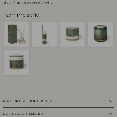
dyr. Plantebaseret voks.
I samme serie
keyboard_arrow_down
PRODUKTSPECIFIKATIONER
keyboard_arrow_down
DOWNLOAD BILLEDER