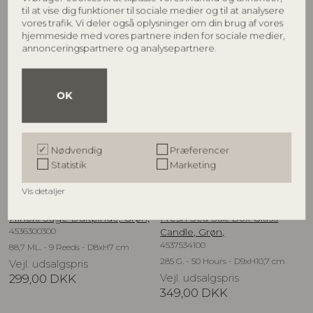
Vejl. udsalgspris
Vejl. udsalgspris
til at vise dig funktioner til sociale medier og til at analysere
499,00
DKK
249,00
DKK
vores trafik. Vi deler også oplysninger om din brug af vores
hjemmeside med vores partnere inden for sociale medier,
annonceringspartnere og analysepartnere.
OK
Nødvendig
Præferencer
Statistik
Marketing
Vis detaljer
ILLUME
ILLUME
Hinoki Sage Duftpinde, Grøn,
Fresh Sea Salt Box Glass
4536300300
Candle, Grøn,
4537534100
88,7 ML. - 9 Reeds - D8xH7 cm
285 G. - 50 Hours - D9xH10,7 cm
Vejl. udsalgspris
299,00
DKK
Vejl. udsalgspris
349,00
DKK