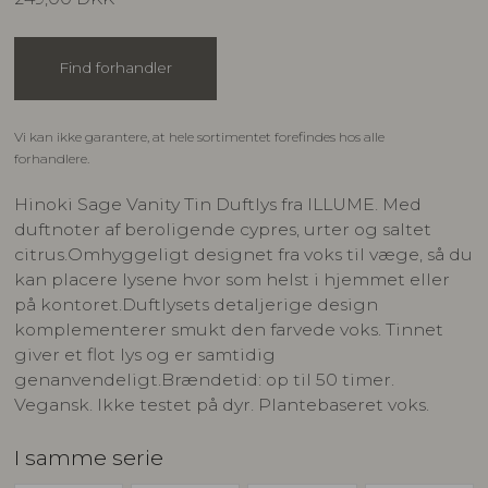
Find forhandler
Vi kan ikke garantere, at hele sortimentet forefindes hos alle
forhandlere.
Hinoki Sage Vanity Tin Duftlys fra ILLUME. Med
duftnoter af beroligende cypres, urter og saltet
citrus.Omhyggeligt designet fra voks til væge, så du
kan placere lysene hvor som helst i hjemmet eller
på kontoret.Duftlysets detaljerige design
komplementerer smukt den farvede voks. Tinnet
giver et flot lys og er samtidig
genanvendeligt.Brændetid: op til 50 timer.
Vegansk. Ikke testet på dyr. Plantebaseret voks.
I samme serie