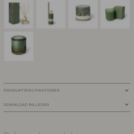
keyboard_arrow_down
PRODUKTSPECIFIKATIONER
keyboard_arrow_down
DOWNLOAD BILLEDER