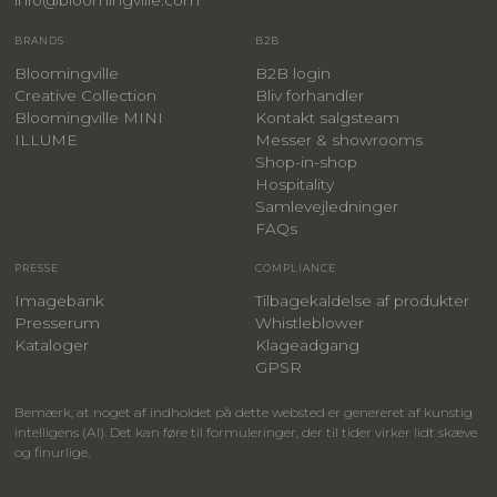
info@bloomingville.com
BRANDS
B2B
Bloomingville
B2B login
Creative Collection
Bliv forhandler
Bloomingville MINI
Kontakt salgsteam
ILLUME
Messer & showrooms
Shop-in-shop
Hospitality
Samlevejledninger
FAQs
PRESSE
COMPLIANCE
Imagebank
Tilbagekaldelse af produkter
Presserum
Whistleblower
Kataloger
Klageadgang
GPSR
Bemærk, at noget af indholdet på dette websted er genereret af kunstig
intelligens (AI). Det kan føre til formuleringer, der til tider virker lidt skæve
og finurlige.