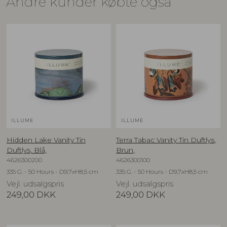
Andre kunder købte også
ILLUME
ILLUME
Hidden Lake Vanity Tin
Terra Tabac Vanity Tin Duftlys,
Duftlys, Blå,
Brun,
4626300200
4626300100
335 G. - 50 Hours - D9,7xH8,5 cm
335 G. - 50 Hours - D9,7xH8,5 cm
Vejl. udsalgspris
Vejl. udsalgspris
249,00
DKK
249,00
DKK