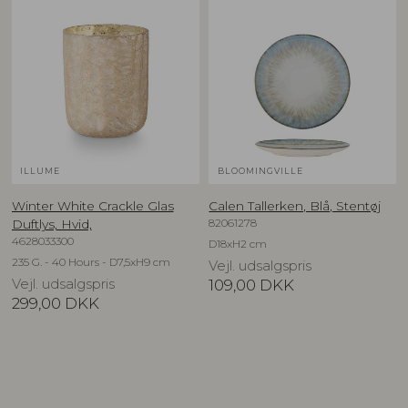
ILLUME
BLOOMINGVILLE
Winter White Crackle Glas
Calen Tallerken, Blå, Stentøj
82061278
Duftlys, Hvid,
4628033300
D18xH2 cm
235 G. - 40 Hours - D7,5xH9 cm
Vejl. udsalgspris
Vejl. udsalgspris
109,00
DKK
299,00
DKK