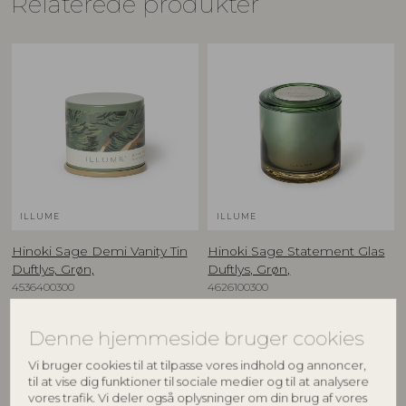
Relaterede produkter
ILLUME
ILLUME
Hinoki Sage Demi Vanity Tin
Hinoki Sage Statement Glas
Duftlys, Grøn,
Duftlys, Grøn,
4536400300
4626100300
85 G. - 20 Hours - D6,5xH5,7 cm
590 G. - 60 Hours - D11,5xH12 cm
Vejl. udsalgspris
Vejl. udsalgspris
Denne hjemmeside bruger cookies
125,00
DKK
499,00
DKK
Vi bruger cookies til at tilpasse vores indhold og annoncer,
til at vise dig funktioner til sociale medier og til at analysere
vores trafik. Vi deler også oplysninger om din brug af vores