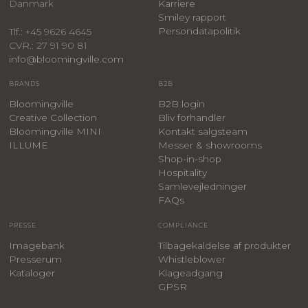
Danmark
Karriere
Smiley rapport
Persondatapolitik
Tlf.: +45 9626 4645
CVR.: 27 91 90 81
info@bloomingville.com
BRANDS
B2B
Bloomingville
B2B login
Creative Collection
Bliv forhandler
Bloomingville MINI
Kontakt salgsteam
ILLUME
Messer & showrooms
Shop-in-shop
Hospitality
Samlevejledninger
FAQs
PRESSE
COMPLIANCE
Imagebank
Tilbagekaldelse af produkter
Presserum
Whistleblower
Kataloger
Klageadgang
GPSR