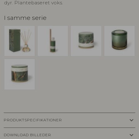
dyr. Plantebaseret voks.
I samme serie
keyboard_arrow_down
PRODUKTSPECIFIKATIONER
keyboard_arrow_down
DOWNLOAD BILLEDER