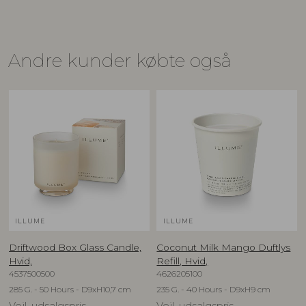
Andre kunder købte også
ILLUME
ILLUME
Driftwood Box Glass Candle,
Coconut Milk Mango Duftlys
Hvid,
Refill, Hvid,
4537500500
4626205100
285 G. - 50 Hours - D9xH10,7 cm
235 G. - 40 Hours - D9xH9 cm