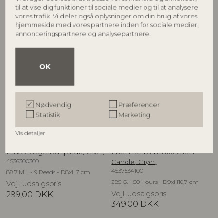
Vejl. udsalgspris
Vejl. udsalgspris
til at vise dig funktioner til sociale medier og til at analysere
499,00
DKK
249,00
DKK
vores trafik. Vi deler også oplysninger om din brug af vores
hjemmeside med vores partnere inden for sociale medier,
annonceringspartnere og analysepartnere.
OK
Nødvendig
Præferencer
Statistik
Marketing
Vis detaljer
ILLUME
ILLUME
Hinoki Sage Duftpinde, Grøn,
Fresh Sea Salt Box Glass
4536300300
Candle, Grøn,
4537534100
88,7 ML. - 9 Reeds - D8xH7 cm
285 G. - 50 Hours - D9xH10,7 cm
Vejl. udsalgspris
299,00
DKK
Vejl. udsalgspris
349,00
DKK