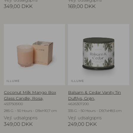
Vejl. udsalgspris
Vejl. udsalgspris
349,00
DKK
169,00
DKK
ILLUME
ILLUME
Coconut Milk Mango Box
Balsam & Cedar Vanity Tin
Glass Candle, Rosa,
Duftlys, Grøn,
4537505100
4626307200
285 G. - 50 Hours - D9xH10,7 cm
335 G. - 50 Hours - D9,7xH8,5 cm
Vejl. udsalgspris
Vejl. udsalgspris
349,00
DKK
249,00
DKK