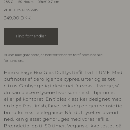
285 G. - 50 Hours - D9xH10,7 cm
VEJL. UDSALGSPRIS
349,00
DKK
Find forhandler
Vi kan ikke garantere, at hele sortimentet forefindes hos alle
forhandlere.
Hinoki Sage Box Glas Duftlys Refill fra ILLUME. Med
duftnoter af beroligende cypres, urter og saltet
citrus. Omhyggeligt designet fra voks til væge, så
du kan placere lysene hvor som helst i hjemmet
eller på kontoret. En tidløs klassiker designet med
en blød frostfinish, farvet voks og en gennemsigtig
bund for ekstra elegance. Når duftlyset er brændt
ned, kan glasset genbruges med vores refills.
Brændetid: op til 50 timer. Vegansk. Ikke testet på