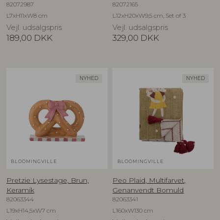
82072987
82072165
L7xH11xW8 cm
L12xH20xW9,5 cm, Set of 3
Vejl. udsalgspris
Vejl. udsalgspris
189,00
DKK
329,00
DKK
NYHED
NYHED
BLOOMINGVILLE
BLOOMINGVILLE
Pretzie Lysestage, Brun,
Peo Plaid, Multifarvet,
Keramik
Genanvendt Bomuld
82063344
82063341
L19xH14,5xW7 cm
L160xW130 cm