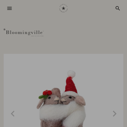
menu
search