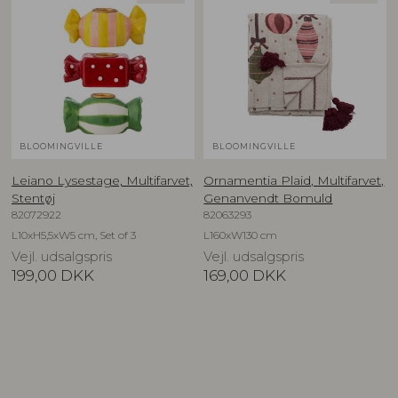
BLOOMINGVILLE
BLOOMINGVILLE
Leiano Lysestage, Multifarvet,
Ornamentia Plaid, Multifarvet,
Stentøj
Genanvendt Bomuld
82072922
82063293
L10xH5,5xW5 cm, Set of 3
L160xW130 cm
Vejl. udsalgspris
Vejl. udsalgspris
199,00
DKK
169,00
DKK