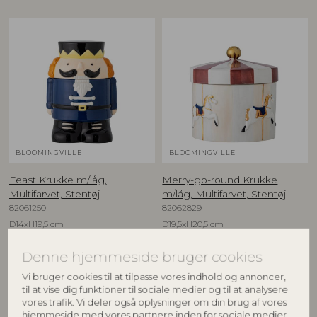
BLOOMINGVILLE
BLOOMINGVILLE
Feast Krukke m/låg,
Merry-go-round Krukke
Multifarvet, Stentøj
m/låg, Multifarvet, Stentøj
82061250
82062829
D14xH19,5 cm
D19,5xH20,5 cm
Vejl. udsalgspris
Vejl. udsalgspris
269,00
DKK
729,00
DKK
Denne hjemmeside bruger cookies
Vi bruger cookies til at tilpasse vores indhold og annoncer,
til at vise dig funktioner til sociale medier og til at analysere
vores trafik. Vi deler også oplysninger om din brug af vores
hjemmeside med vores partnere inden for sociale medier,
NYHED