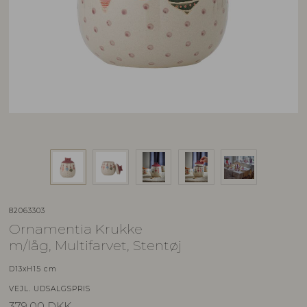
82063303
Ornamentia Krukke
m/låg, Multifarvet, Stentøj
D13xH15 cm
VEJL. UDSALGSPRIS
379,00
DKK