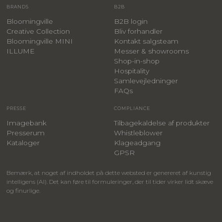
BRANDS
B2B
Bloomingville
B2B login
Creative Collection
Bliv forhandler
Bloomingville MINI
Kontakt salgsteam
ILLUME
Messer & showrooms
Shop-in-shop
Hospitality
Samlevejledninger
FAQs
PRESSE
COMPLIANCE
Imagebank
Tilbagekaldelse af produkter
Presserum
Whistleblower
Kataloger
Klageadgang
GPSR
Bemærk, at noget af indholdet på dette websted er genereret af kunstig
intelligens (AI). Det kan føre til formuleringer, der til tider virker lidt skæve
og finurlige.