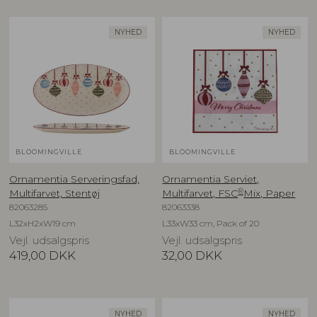
NYHED
NYHED
BLOOMINGVILLE
BLOOMINGVILLE
Ornamentia Serveringsfad,
Ornamentia Serviet,
®
Multifarvet, Stentøj
Multifarvet, FSC
Mix, Paper
82063285
82063338
L32xH2xW19 cm
L33xW33 cm, Pack of 20
Vejl. udsalgspris
Vejl. udsalgspris
419,00
DKK
32,00
DKK
NYHED
NYHED