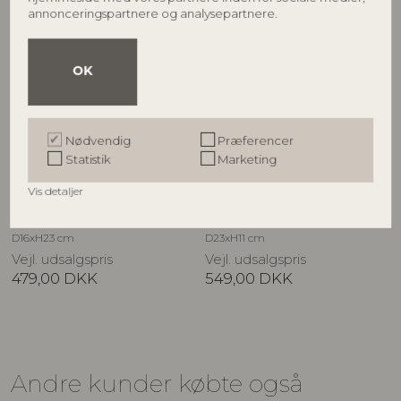
annonceringspartnere og analysepartnere.
OK
Nødvendig
Præferencer
BLOOMINGVILLE
BLOOMINGVILLE
Statistik
Marketing
Gina Krukke m/låg, Brun,
Beth Krukke m/låg, Brun,
Vis detaljer
Stentøj
Stentøj
82063296
82058341
D16xH23 cm
D23xH11 cm
Vejl. udsalgspris
Vejl. udsalgspris
479,00
DKK
549,00
DKK
Andre kunder købte også