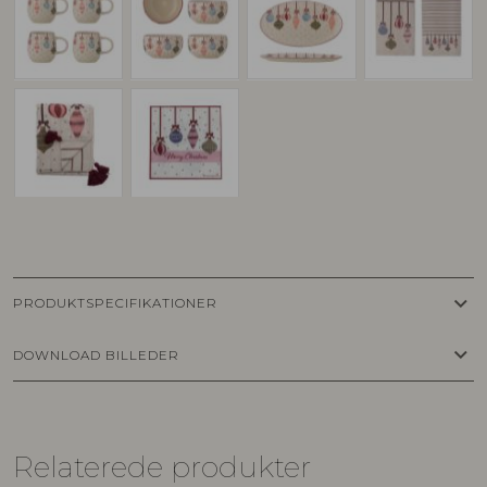
keyboard_arrow_down
PRODUKTSPECIFIKATIONER
keyboard_arrow_down
DOWNLOAD BILLEDER
Relaterede produkter