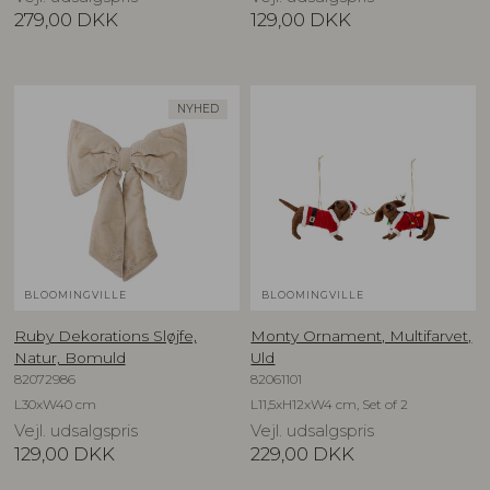
279,00
DKK
129,00
DKK
NYHED
BLOOMINGVILLE
BLOOMINGVILLE
Ruby Dekorations Sløjfe,
Monty Ornament, Multifarvet,
Natur, Bomuld
Uld
82072986
82061101
L30xW40 cm
L11,5xH12xW4 cm, Set of 2
Vejl. udsalgspris
Vejl. udsalgspris
129,00
DKK
229,00
DKK