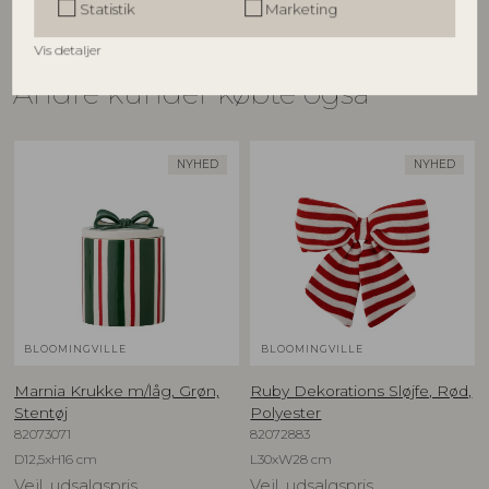
Statistik
Marketing
Vis detaljer
Andre kunder købte også
NYHED
NYHED
BLOOMINGVILLE
BLOOMINGVILLE
Marnia Krukke m/låg, Grøn,
Ruby Dekorations Sløjfe, Rød,
Stentøj
Polyester
82073071
82072883
D12,5xH16 cm
L30xW28 cm
Vejl. udsalgspris
Vejl. udsalgspris