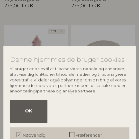
279,00
DKK
279,00
DKK
NYHED
Denne hjemmeside bruger cookies
Vi bruger cookies til at tilpasse vores indhold og annoncer,
til at vise dig funktioner til sociale medier og til at analysere
vores trafik. Vi deler også oplysninger om din brug af vores
BLOOMINGVILLE
BLOOMINGVILLE
hjemmeside med vores partnere inden for sociale medier,
annonceringspartnere og analysepartnere.
Shirly Serveringsfad, Rosa,
Hollie Serveringsfad,
Stentøj
Multifarvet, Stentøj
82072880
82056201
OK
L25xH5,5xW21 cm
L35,5xH2xW26 cm
Vejl. udsalgspris
Vejl. udsalgspris
279,00
DKK
499,00
DKK
Nødvendig
Præferencer