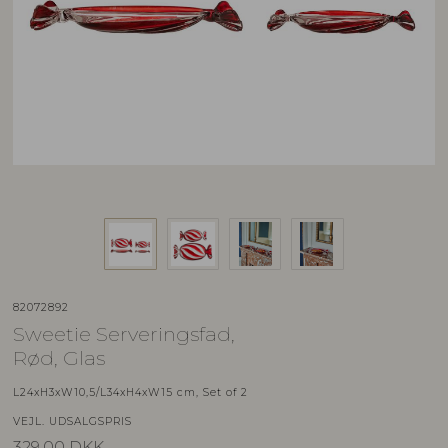
82072892
Sweetie Serveringsfad,
Rød, Glas
L24xH3xW10,5/L34xH4xW15 cm, Set of 2
VEJL. UDSALGSPRIS
329,00
DKK