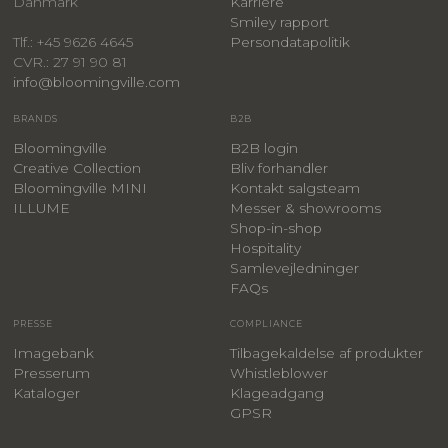
Danmark
Karriere
Smiley rapport
Persondatapolitik
Tlf.: +45 9626 4645
CVR.: 27 91 90 81
info@bloomingville.com
BRANDS
B2B
Bloomingville
B2B login
Creative Collection
Bliv forhandler
Bloomingville MINI
Kontakt salgsteam
ILLUME
Messer & showrooms
Shop-in-shop
Hospitality
Samlevejledninger
FAQs
PRESSE
COMPLIANCE
Imagebank
Tilbagekaldelse af produkter
Presserum
Whistleblower
Kataloger
Klageadgang
GPSR