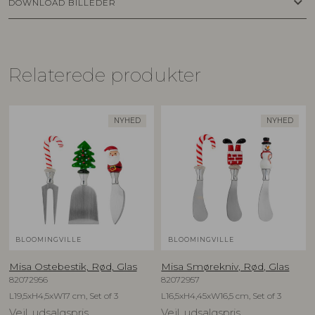
keyboard_arrow_down
DOWNLOAD BILLEDER
Relaterede produkter
NYHED
NYHED
BLOOMINGVILLE
BLOOMINGVILLE
Misa Ostebestik, Rød, Glas
Misa Smørekniv, Rød, Glas
82072956
82072957
L19,5xH4,5xW17 cm, Set of 3
L16,5xH4,45xW16,5 cm, Set of 3
Vejl. udsalgspris
Vejl. udsalgspris