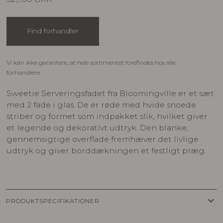
Find forhandler
Vi kan ikke garantere, at hele sortimentet forefindes hos alle
forhandlere.
Sweetie Serveringsfadet fra Bloomingville er et sæt
med 2 fade i glas. De er røde med hvide snoede
striber og formet som indpakket slik, hvilket giver
et legende og dekorativt udtryk. Den blanke,
gennemsigtige overflade fremhæver det livlige
udtryk og giver borddækningen et festligt præg.
keyboard_arrow_down
PRODUKTSPECIFIKATIONER