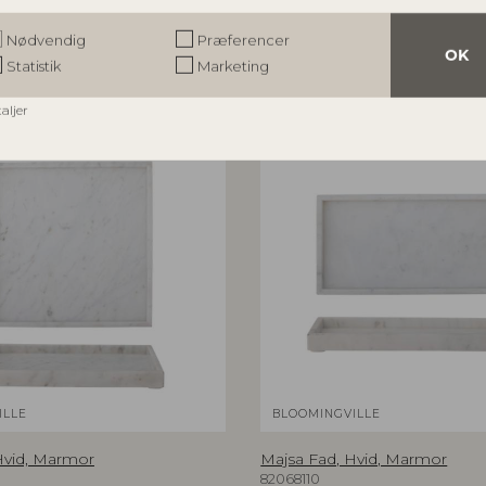
r
Nødvendig
Præferencer
OK
Statistik
Marketing
taljer
ILLE
BLOOMINGVILLE
Hvid, Marmor
Majsa Fad, Hvid, Marmor
82068110