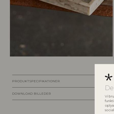
PRODUKTSPECIFIKATIONER
De
DOWNLOAD BILLEDER
Vi bru
funkti
oplys
socia