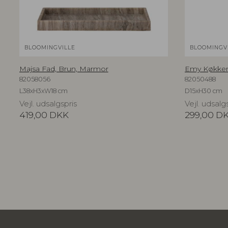
BLOOMINGVILLE
BLOOMINGV
Majsa Fad, Brun, Marmor
Emy Køkkenr
82058056
82050488
L38xH3xW18 cm
D15xH30 cm
Vejl. udsalgspris
Vejl. udsalg
419,00
DKK
299,00
D