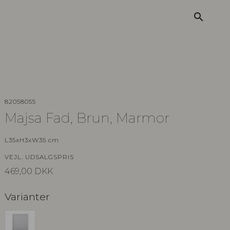
search
82058055
Majsa Fad, Brun, Marmor
L35xH3xW35 cm
VEJL. UDSALGSPRIS
469,00
DKK
Varianter