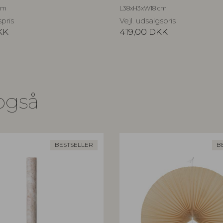
cm
L38xH3xW18 cm
spris
Vejl. udsalgspris
KK
419,00
DKK
også
BESTSELLER
B