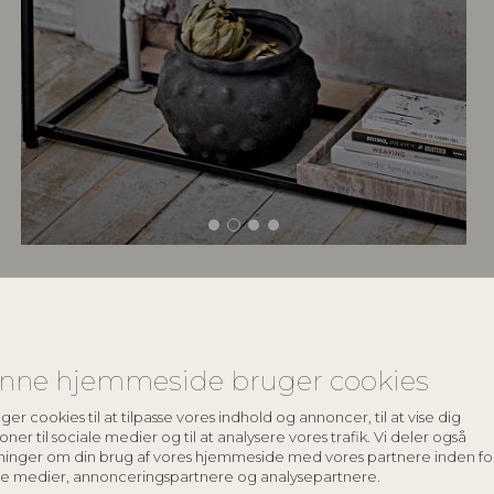
keyboard_arrow_down
nne hjemmeside bruger cookies
keyboard_arrow_down
ger cookies til at tilpasse vores indhold og annoncer, til at vise dig
oner til sociale medier og til at analysere vores trafik. Vi deler også
ninger om din brug af vores hjemmeside med vores partnere inden fo
le medier, annonceringspartnere og analysepartnere.