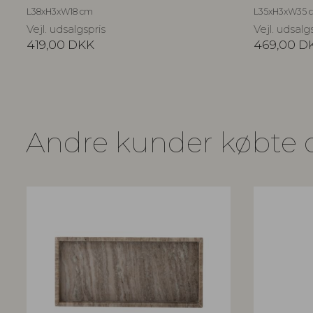
L38xH3xW18 cm
L35xH3xW35 
Vejl. udsalgspris
Vejl. udsalg
419,00
DKK
469,00
D
Andre kunder købte 