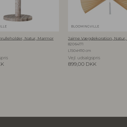
ILLE
BLOOMINGVILLE
ulleholder, Natur, Marmor
Jaime Vægdekoration, Natur
82064171
L150xH110 cm
spris
Vejl. udsalgspris
KK
899,00
DKK