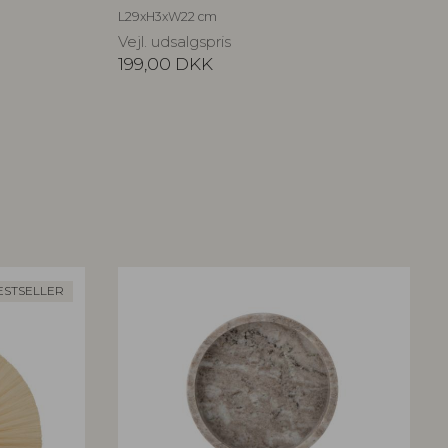
L29xH3xW22 cm
Vejl. udsalgspris
199,00
DKK
ESTSELLER