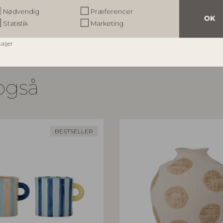
spris
Vejl. udsalgspris
Nødvendig
Præferencer
K
189,00
DKK
OK
Statistik
Marketing
taljer
også
BESTSELLER