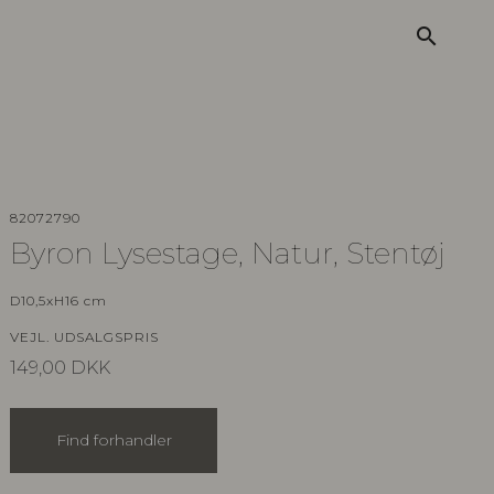
search
82072790
Byron Lysestage, Natur, Stentøj
D10,5xH16 cm
VEJL. UDSALGSPRIS
149,00
DKK
Find forhandler