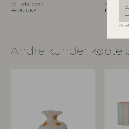
Vejl. udsalgspris
Vejl. udsalg
99,00
DKK
179,00
DK
Vis de
Andre kunder købte 