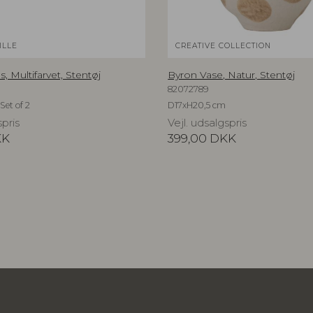
ILLE
CREATIVE COLLECTION
, Multifarvet, Stentøj
Byron Vase, Natur, Stentøj
82072789
Set of 2
D17xH20,5 cm
spris
Vejl. udsalgspris
KK
399,00
DKK