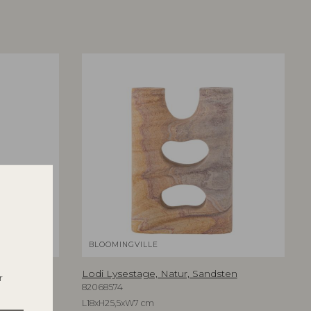
BLOOMINGVILLE
n
Lodi Lysestage, Natur, Sandsten
r
82068574
L18xH25,5xW7 cm