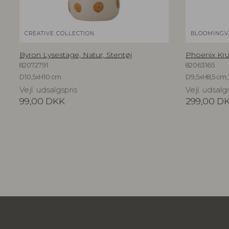
CREATIVE COLLECTION
BLOOMINGV
Byron Lysestage, Natur, Stentøj
Phoenix Krus
82072791
82063165
D10,5xH10 cm
D9,5xH8,5 cm, 
Vejl. udsalgspris
Vejl. udsalg
99,00
DKK
299,00
D