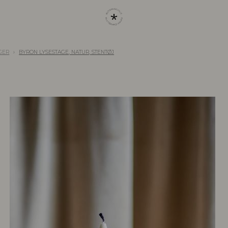
GER
BYRON LYSESTAGE, NATUR, STENTØJ