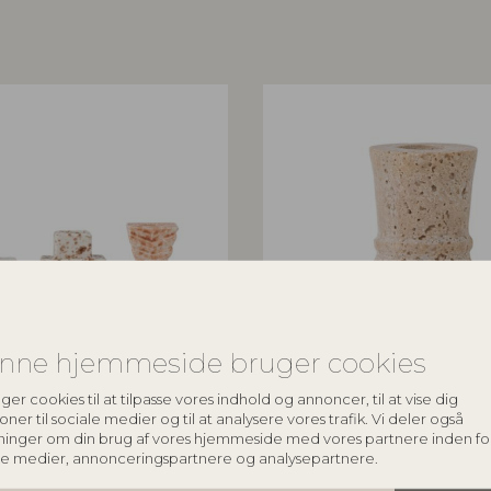
r
nne hjemmeside bruger cookies
ILLE
BLOOMINGVILLE
ger cookies til at tilpasse vores indhold og annoncer, til at vise dig
oner til sociale medier og til at analysere vores trafik. Vi deler også
sestage, Natur, Stentøj
Ilise Lysestage, Natur, Traverti
ninger om din brug af vores hjemmeside med vores partnere inden fo
82066229
le medier, annonceringspartnere og analysepartnere.
7,5xW4,5/L5xH8xW4,5 cm, Set of 3
D5xH10 cm