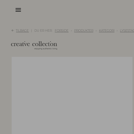
menu
TILBAGE
DU ER HER:
FORSIDE
PRODUKTER
KATEGORI
LYSESTA