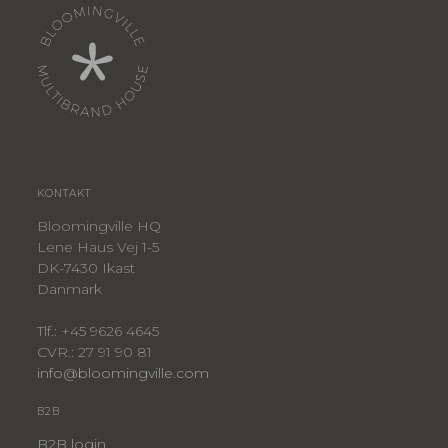
KONTAKT
Bloomingville HQ
Lene Haus Vej 1-5
DK-7430 Ikast
Danmark
Tlf.: +45 9626 4645
CVR.: 27 91 90 81
info@bloomingville.com
B2B
B2B login