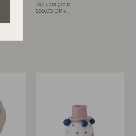
Vejl. udsalgspris
599,00
DKK