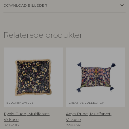
keyboard_arrow_down
DOWNLOAD BILLEDER
Relaterede produkter
BLOOMINGVILLE
CREATIVE COLLECTION
Eydis Pude, Multifarvet,
Adya Pude, Multifarvet,
Viskose
Viskose
82062913
82066541