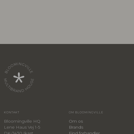
KONTAKT
OM BLOOMINGVILLE
Bloomingville HQ
Om os
Lene Haus Vej 1-5
Brands
DK-7430 Ikast
Find forhandler