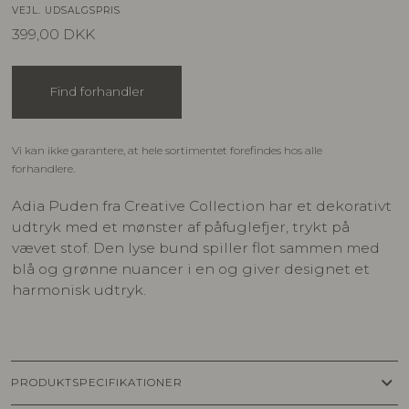
VEJL. UDSALGSPRIS
399,00
DKK
Find forhandler
Vi kan ikke garantere, at hele sortimentet forefindes hos alle
forhandlere.
Adia Puden fra Creative Collection har et dekorativt
udtryk med et mønster af påfuglefjer, trykt på
vævet stof. Den lyse bund spiller flot sammen med
blå og grønne nuancer i en og giver designet et
harmonisk udtryk.
keyboard_arrow_down
PRODUKTSPECIFIKATIONER