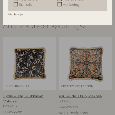
Statistik
Marketing
Vis detaljer
Andre kunder købte også
BLOOMINGVILLE
CREATIVE COLLECTION
Eydis Pude, Multifarvet,
Asu Pude, Brun, Viskose
82066542
Viskose
82062913
L50xW50 cm
L45xW45 cm
Vejl. udsalgspris