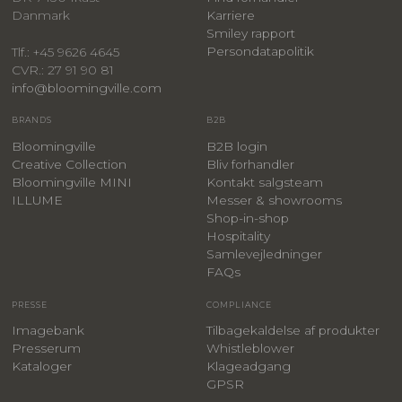
Danmark
Karriere
Smiley rapport
Persondatapolitik
Tlf.: +45 9626 4645
CVR.: 27 91 90 81
info@bloomingville.com
BRANDS
B2B
Bloomingville
B2B login
Creative Collection
Bliv forhandler
Bloomingville MINI
Kontakt salgsteam
ILLUME
Messer & showrooms
Shop-in-shop
Hospitality
Samlevejledninger
FAQs
PRESSE
COMPLIANCE
Imagebank
Tilbagekaldelse af produkter
Presserum
Whistleblower
Kataloger
Klageadgang
GPSR