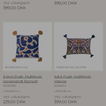
Vejl. udsalgspris
399,00
DKK
399,00
DKK
BLOOMINGVILLE
CREATIVE COLLECTION
Eviaya Pude, Multifarvet,
Adya Pude, Multifarvet,
Genanvendt Bomuld
Viskose
82062683
82066541
L45xW45 cm
L50xW35 cm
Vejl. udsalgspris
Vejl. udsalgspris
229,00
DKK
399,00
DKK