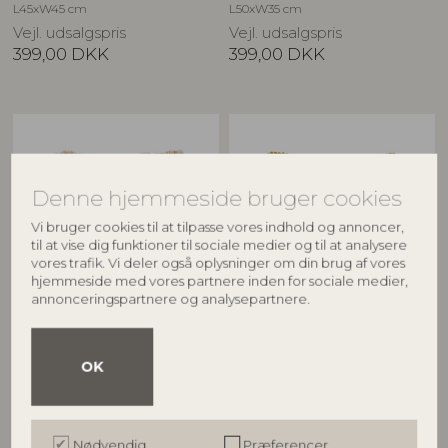
L45xW45 cm
L50xW35 cm
Vejl. udsalgspris
Vejl. udsalgspris
399,00
DKK
399,00
DKK
Denne hjemmeside bruger cookies
Vi bruger cookies til at tilpasse vores indhold og annoncer,
til at vise dig funktioner til sociale medier og til at analysere
vores trafik. Vi deler også oplysninger om din brug af vores
hjemmeside med vores partnere inden for sociale medier,
annonceringspartnere og analysepartnere.
CREATIVE COLLECTION
BLOOMINGVILLE
Asu Pude, Brun, Viskose
Rovigo Pude, Natur, Bomuld
82066542
82066338
OK
L50xW50 cm
L45xW45 cm
Vejl. udsalgspris
Vejl. udsalgspris
399,00
DKK
379,00
DKK
Nødvendig
Præferencer