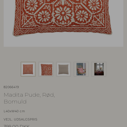
82066419
Madita Pude, Rød,
Bomuld
L40xW40 cm
VEJL. UDSALGSPRIS
399,00
DKK