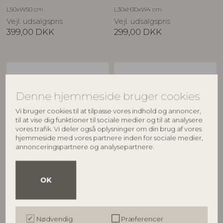
L50xW50 cm
L30xH30xW4 cm
Vejl. udsalgspris
Vejl. udsalgspris
399,00
DKK
299,00
DKK
Denne hjemmeside bruger cookies
Vi bruger cookies til at tilpasse vores indhold og annoncer,
til at vise dig funktioner til sociale medier og til at analysere
vores trafik. Vi deler også oplysninger om din brug af vores
hjemmeside med vores partnere inden for sociale medier,
annonceringspartnere og analysepartnere.
CREATIVE COLLECTION
BLOOMINGVILLE
Seaford Pude, Natur, Bomuld
Watton Pude, Brun, Bomuld
OK
82066158
82066277
L45xW45 cm
L45xW45 cm
Vejl. udsalgspris
Vejl. udsalgspris
379,00
DKK
379,00
DKK
Nødvendig
Præferencer