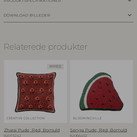
keyboard_arrow_down
PRODUKTSPECIFIKATIONER
keyboard_arrow_down
DOWNLOAD BILLEDER
Relaterede produkter
NYHED
CREATIVE COLLECTION
BLOOMINGVILLE
Zharai Pude, Rød, Bomuld
Senga Pude, Rød, Bomuld
82073242
82066452