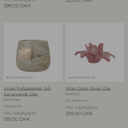
399,00
DKK
BLOOMINGVILLE
BLOOMINGVILLE
Imran Fyrfadsstage, Grå,
Wren Deko, Rosa, Glas
82061731
Genanvendt Glas
82072646
D14,5xH6,5 cm
D10xH9 cm
Vejl. udsalgspris
Vejl. udsalgspris
299,00
DKK
139,00
DKK