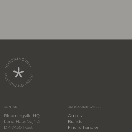
KONTAKT
OM BLOOMINGVILLE
Bloomingville HQ
Om os
Lene Haus Vej 1-5
Brands
DK-7430 Ikast
Find forhandler