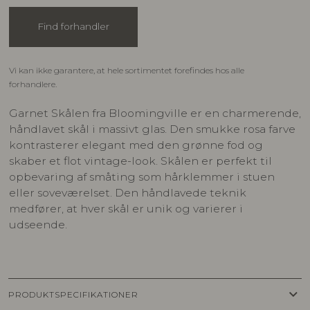
Find forhandler
Vi kan ikke garantere, at hele sortimentet forefindes hos alle
forhandlere.
Garnet Skålen fra Bloomingville er en charmerende,
håndlavet skål i massivt glas. Den smukke rosa farve
kontrasterer elegant med den grønne fod og
skaber et flot vintage-look. Skålen er perfekt til
opbevaring af småting som hårklemmer i stuen
eller soveværelset. Den håndlavede teknik
medfører, at hver skål er unik og varierer i
udseende.
keyboard_arrow_down
PRODUKTSPECIFIKATIONER