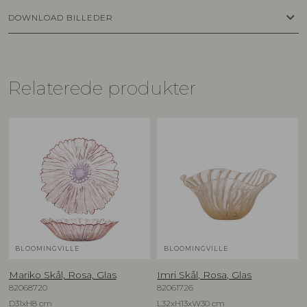
keyboard_arrow_down
DOWNLOAD BILLEDER
Relaterede produkter
BLOOMINGVILLE
BLOOMINGVILLE
Mariko Skål, Rosa, Glas
Imri Skål, Rosa, Glas
82068720
82061726
D31xH8 cm
L32xH13xW30 cm