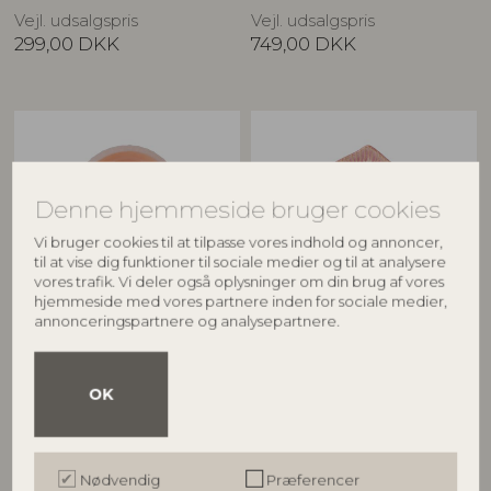
Vejl. udsalgspris
Vejl. udsalgspris
299,00
DKK
749,00
DKK
Denne hjemmeside bruger cookies
Vi bruger cookies til at tilpasse vores indhold og annoncer,
til at vise dig funktioner til sociale medier og til at analysere
vores trafik. Vi deler også oplysninger om din brug af vores
hjemmeside med vores partnere inden for sociale medier,
annonceringspartnere og analysepartnere.
BLOOMINGVILLE
CREATIVE COLLECTION
Lalie Skål, Rosa, Glas
Floral Skål, Rosa, Stentøj
82072760
82062600
OK
L20xH25xW12,5 cm
D28xH9 cm
Vejl. udsalgspris
Vejl. udsalgspris
399,00
DKK
529,00
DKK
Nødvendig
Præferencer