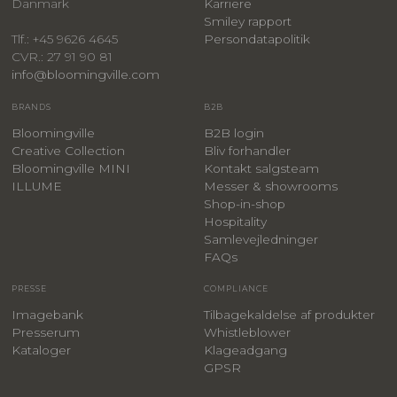
Danmark
Karriere
Smiley rapport
Persondatapolitik
Tlf.: +45 9626 4645
CVR.: 27 91 90 81
info@bloomingville.com
BRANDS
B2B
Bloomingville
B2B login
Creative Collection
Bliv forhandler
Bloomingville MINI
Kontakt salgsteam
ILLUME
Messer & showrooms
Shop-in-shop
Hospitality
Samlevejledninger
FAQs
PRESSE
COMPLIANCE
Imagebank
Tilbagekaldelse af produkter
Presserum
Whistleblower
Kataloger
Klageadgang
GPSR