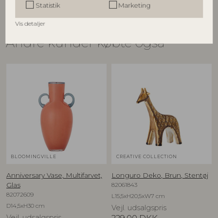
Statistik
Marketing
Vis detaljer
Andre kunder købte også
BLOOMINGVILLE
CREATIVE COLLECTION
Anniversary Vase, Multifarvet,
Longuro Deko, Brun, Stentøj
82061843
Glas
82072609
L15,5xH20,5xW7 cm
D14,5xH30 cm
Vejl. udsalgspris
Vejl. udsalgspris
229,00
DKK