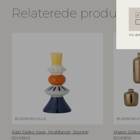
Relaterede produkte
Vis de
BLOOMINGVILLE
BLOOMINGV
Kairi Deko Vase, Multifarvet, Stentøj
Maien Deko V
82061840
82061859