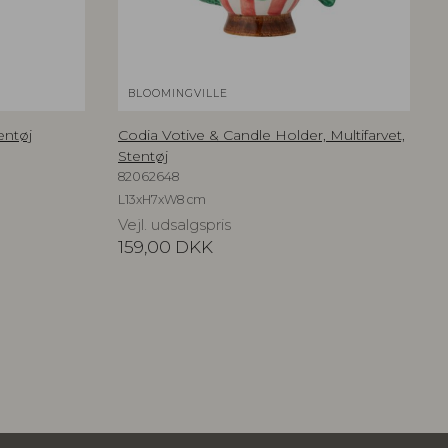
BLOOMINGVILLE
entøj
Codia Votive & Candle Holder, Multifarvet,
Stentøj
82062648
L13xH7xW8 cm
Vejl. udsalgspris
159,00
DKK