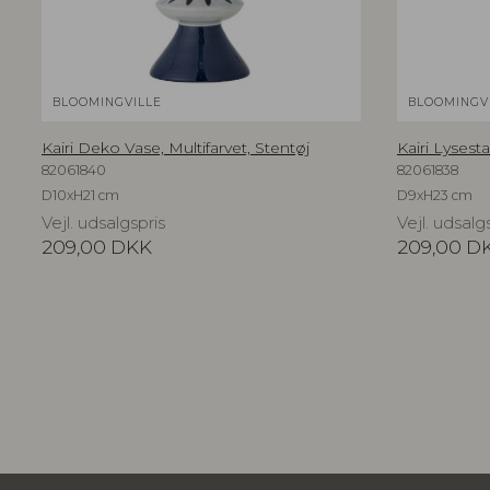
BLOOMINGVILLE
BLOOMINGV
Kairi Deko Vase, Multifarvet, Stentøj
Kairi Lysesta
82061840
82061838
D10xH21 cm
D9xH23 cm
Vejl. udsalgspris
Vejl. udsalg
209,00
DKK
209,00
D