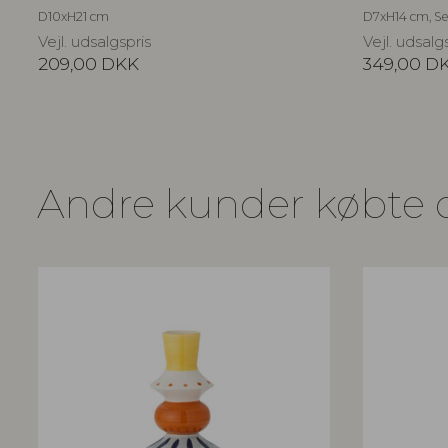
D10xH21 cm
D7xH14 cm, Set
Vejl. udsalgspris
Vejl. udsalg
209,00
DKK
349,00
D
Andre kunder købte 