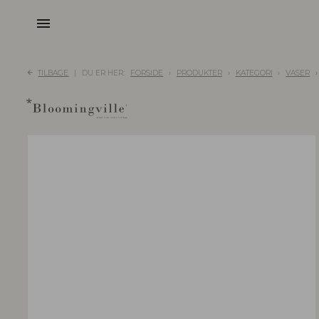
menu
TILBAGE
DU ER HER:
FORSIDE
PRODUKTER
KATEGORI
VASER