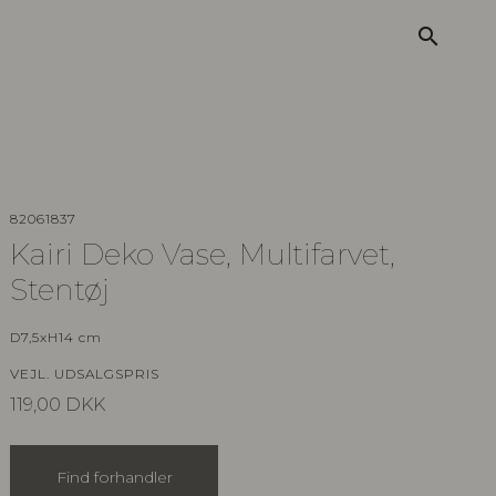
search
82061837
Kairi Deko Vase, Multifarvet,
Stentøj
D7,5xH14 cm
VEJL. UDSALGSPRIS
119,00
DKK
Find forhandler