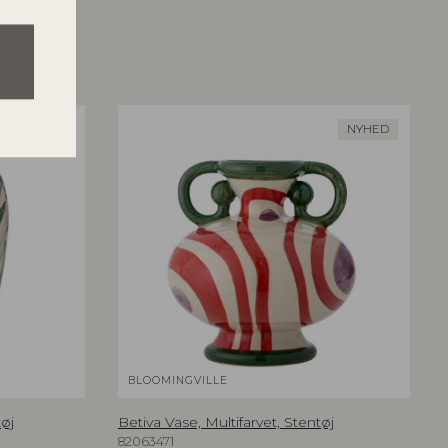
NYHED
NYHED
BLOOMINGVILLE
tøj
Betiva Vase, Multifarvet, Stentøj
82063471