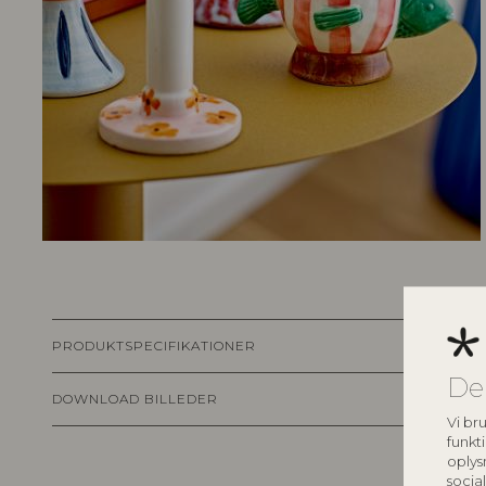
PRODUKTSPECIFIKATIONER
De
DOWNLOAD BILLEDER
Vi bru
funkti
oplys
socia