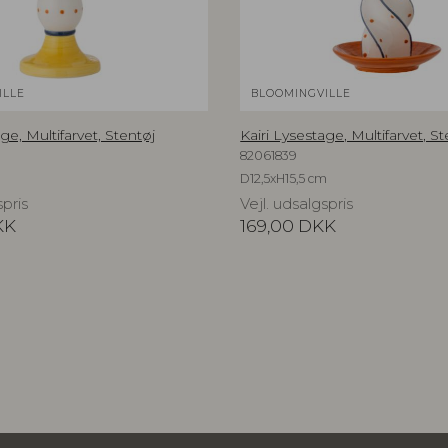
ILLE
BLOOMINGVILLE
ge, Multifarvet, Stentøj
Kairi Lysestage, Multifarvet, St
82061839
D12,5xH15,5 cm
spris
Vejl. udsalgspris
KK
169,00
DKK