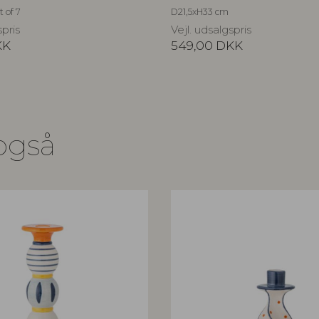
 of 7
D21,5xH33 cm
spris
Vejl. udsalgspris
KK
549,00
DKK
også