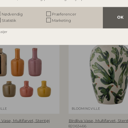
r
Nødvendig
Præferencer
OK
Statistik
Marketing
taljer
ILLE
BLOOMINGVILLE
ase, Multifarvet, Stentøj
Birdliva Vase, Multifarvet, Sten
82063466