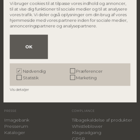
Vi bruger cookies til at tilpasse vores indhold og annoncer,
DK-7430 Ikast
Find forhandler
til at vise dig funktioner til sociale medier og til at analysere
Danmark
Karriere
vores trafik. Vi deler også oplysninger om din brug af vores
Smiley rapport
hjemmeside med vores partnere inden for sociale medier,
Persondatapolitik
Tlf.: +45 9626 4645
annonceringspartnere og analysepartnere.
CVR.: 27 91 90 81
info@bloomingville.com
OK
BRANDS
B2B
Bloomingville
B2B login
Creative Collection
Bliv forhandler
Bloomingville MINI
Kontakt salgsteam
Nødvendig
Præferencer
ILLUME
Messer & showrooms
Statistik
Marketing
Shop-in-shop
Hospitality
Vis detaljer
Samlevejledninger
FAQs
PRESSE
COMPLIANCE
Imagebank
Tilbagekaldelse af produkter
Presserum
Whistleblower
Kataloger
Klageadgang
GPSR