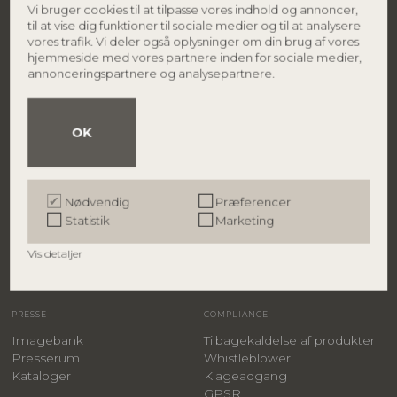
Vi bruger cookies til at tilpasse vores indhold og annoncer,
DK-7430 Ikast
Find forhandler
til at vise dig funktioner til sociale medier og til at analysere
Danmark
Karriere
vores trafik. Vi deler også oplysninger om din brug af vores
Smiley rapport
hjemmeside med vores partnere inden for sociale medier,
Persondatapolitik
Tlf.: +45 9626 4645
annonceringspartnere og analysepartnere.
CVR.: 27 91 90 81
info@bloomingville.com
OK
BRANDS
B2B
Bloomingville
B2B login
Creative Collection
Bliv forhandler
Bloomingville MINI
Kontakt salgsteam
Nødvendig
Præferencer
ILLUME
Messer & showrooms
Statistik
Marketing
Shop-in-shop
Hospitality
Vis detaljer
Samlevejledninger
FAQs
PRESSE
COMPLIANCE
Imagebank
Tilbagekaldelse af produkter
Presserum
Whistleblower
Kataloger
Klageadgang
GPSR