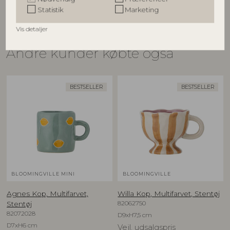
Statistik
Marketing
Vis detaljer
Andre kunder købte også
BESTSELLER
BESTSELLER
BLOOMINGVILLE MINI
BLOOMINGVILLE
Agnes Kop, Multifarvet,
Willa Kop, Multifarvet, Stentøj
82062750
Stentøj
82072028
D9xH7,5 cm
D7xH6 cm
Vejl. udsalgspris