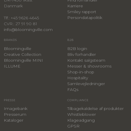
Danmark
Karriere
Smiley rapport
Persondatapolitik
Tlf.: +45 9626 4645
CVR.: 27 91 90 81
info@bloomingville.com
BRANDS
B2B
Bloomingville
B2B login
Creative Collection
Bliv forhandler
Bloomingville MINI
Kontakt salgsteam
ILLUME
Messer & showrooms
Shop-in-shop
Hospitality
Samlevejledninger
FAQs
PRESSE
COMPLIANCE
Imagebank
Tilbagekaldelse af produkter
Presserum
Whistleblower
Kataloger
Klageadgang
GPSR