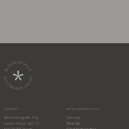
KONTAKT
OM BLOOMINGVILLE
Bloomingville HQ
Om os
Lene Haus Vej 1-5
Brands
DK-7430 Ikast
Find forhandler