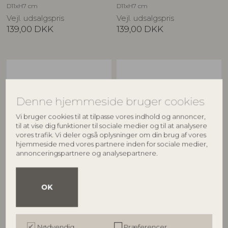
D11xH7 cm
D11xH7 cm
Vejl. udsalgspris
Vejl. udsalgspris
139,00
DKK
139,00
DKK
Denne hjemmeside bruger cookies
Vi bruger cookies til at tilpasse vores indhold og annoncer,
til at vise dig funktioner til sociale medier og til at analysere
vores trafik. Vi deler også oplysninger om din brug af vores
hjemmeside med vores partnere inden for sociale medier,
annonceringspartnere og analysepartnere.
BLOOMINGVILLE
BLOOMINGVILLE MINI
Milani Kop, Natur, Stentøj
Nini Kop, Gul, Stentøj
82061832
82057559
OK
D11xH7 cm
D7,5xH5,5 cm
Vejl. udsalgspris
Vejl. udsalgspris
139,00
DKK
109,00
DKK
Nødvendig
Præferencer