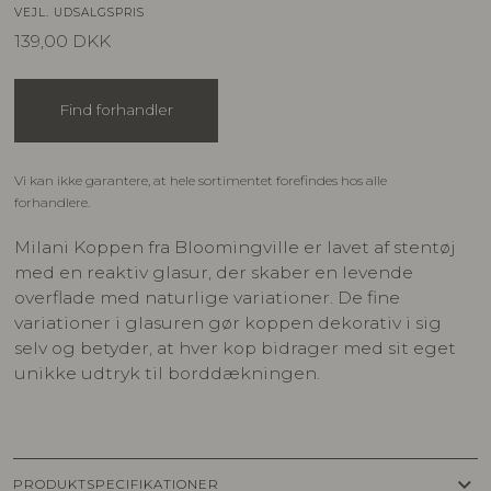
VEJL. UDSALGSPRIS
139,00
DKK
Find forhandler
Vi kan ikke garantere, at hele sortimentet forefindes hos alle
forhandlere.
Milani Koppen fra Bloomingville er lavet af stentøj
med en reaktiv glasur, der skaber en levende
overflade med naturlige variationer. De fine
variationer i glasuren gør koppen dekorativ i sig
selv og betyder, at hver kop bidrager med sit eget
unikke udtryk til borddækningen.
keyboard_arrow_down
PRODUKTSPECIFIKATIONER