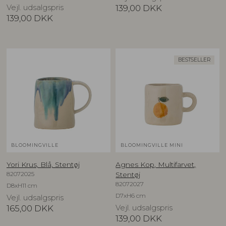
Vejl. udsalgspris
139,00
DKK
139,00
DKK
BESTSELLER
BLOOMINGVILLE
BLOOMINGVILLE MINI
Yori Krus, Blå, Stentøj
Agnes Kop, Multifarvet,
82072025
Stentøj
82072027
D8xH11 cm
D7xH6 cm
Vejl. udsalgspris
165,00
DKK
Vejl. udsalgspris
139,00
DKK