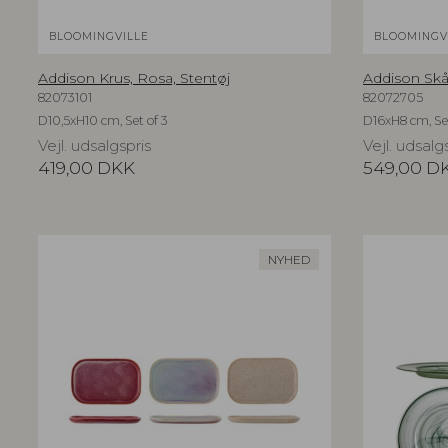
BLOOMINGVILLE
BLOOMINGV
Addison Krus, Rosa, Stentøj
Addison Skål
82073101
82072705
D10,5xH10 cm, Set of 3
D16xH8 cm, Set
Vejl. udsalgspris
Vejl. udsalg
419,00
DKK
549,00
D
NYHED