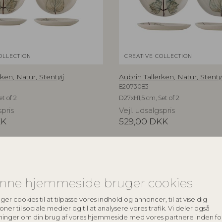
OLLECTION
CREATIVE COLLECTION
rken, Natur, Stentøj
Aubrin Tallerken, Natur, Stentø
82073083
et of 2
D27xH1,5 cm, Set of 2
spris
Vejl. udsalgspris
KK
529,00
DKK
NYHED
nne hjemmeside bruger cookies
ger cookies til at tilpasse vores indhold og annoncer, til at vise dig
oner til sociale medier og til at analysere vores trafik. Vi deler også
ninger om din brug af vores hjemmeside med vores partnere inden fo