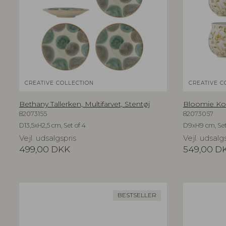
CREATIVE COLLECTION
CREATIVE C
Bethany Tallerken, Multifarvet, Stentøj
Bloomie Kop,
82073155
82073057
D13,5xH2,5 cm, Set of 4
D9xH9 cm, Set
Vejl. udsalgspris
Vejl. udsalg
499,00
DKK
549,00
D
BESTSELLER