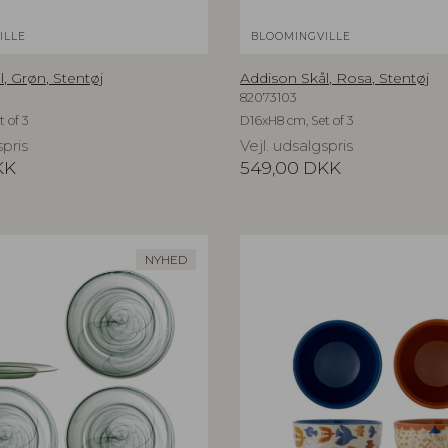
ILLE
BLOOMINGVILLE
, Grøn, Stentøj
Addison Skål, Rosa, Stentøj
82073103
 of 3
D16xH8 cm, Set of 3
spris
Vejl. udsalgspris
KK
549,00
DKK
NYHED