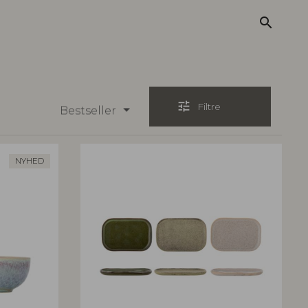
search
tune
Filtre
Bestseller
NYHED