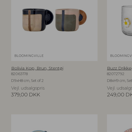
BLOOMINGVILLE
BLOOMINGV
Bolivia Kop, Brun, Stentøj
Buzz Drikkeg
82063178
82072792
D9xH8 cm, Set of 2
D8xH9 cm, Set
Vejl. udsalgspris
Vejl. udsalg
379,00
DKK
249,00
D