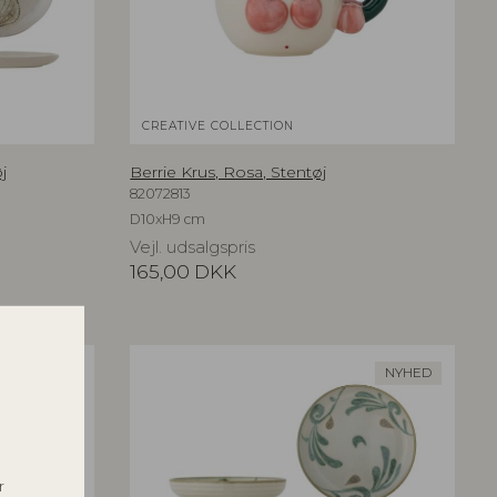
CREATIVE COLLECTION
j
Berrie Krus, Rosa, Stentøj
82072813
D10xH9 cm
Vejl. udsalgspris
165,00
DKK
NYHED
NYHED
r