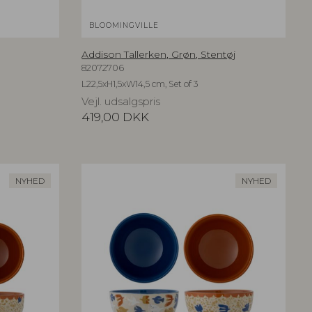
BLOOMINGVILLE
Addison Tallerken, Grøn, Stentøj
82072706
L22,5xH1,5xW14,5 cm, Set of 3
Vejl. udsalgspris
419,00
DKK
NYHED
NYHED