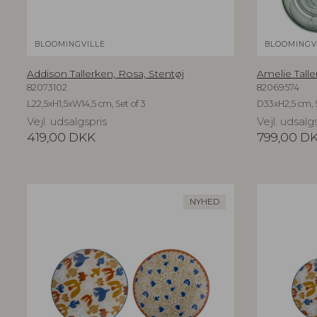
BLOOMINGVILLE
BLOOMINGV
Addison Tallerken, Rosa, Stentøj
Amelie Talle
82073102
82069574
L22,5xH1,5xW14,5 cm, Set of 3
D33xH2,5 cm, S
Vejl. udsalgspris
Vejl. udsalg
419,00
DKK
799,00
D
NYHED