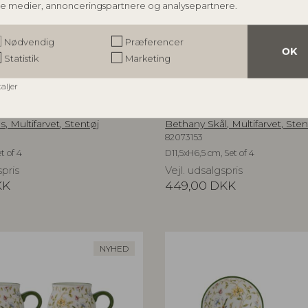
le medier, annonceringspartnere og analysepartnere.
Nødvendig
Præferencer
OK
Statistik
Marketing
taljer
OLLECTION
CREATIVE COLLECTION
, Multifarvet, Stentøj
Bethany Skål, Multifarvet, Sten
82073153
t of 4
D11,5xH6,5 cm, Set of 4
spris
Vejl. udsalgspris
KK
449,00
DKK
NYHED