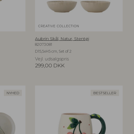
CREATIVE COLLECTION
Aubrin Skål, Natur, Stentøj
82073081
D15,5xH5 cm, Set of 2
Vejl. udsalgspris
299,00
DKK
NYHED
BESTSELLER