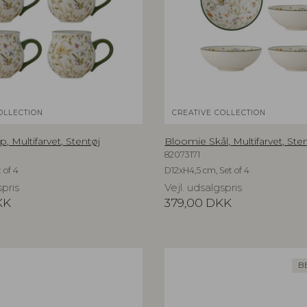
OLLECTION
CREATIVE COLLECTION
 Multifarvet, Stentøj
Bloomie Skål, Multifarvet, Ste
82073171
 of 4
D12xH4,5 cm, Set of 4
spris
Vejl. udsalgspris
KK
379,00
DKK
B