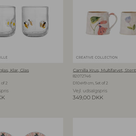
ILLE
CREATIVE COLLECTION
las, Klar, Glas
Camilla Krus, Multifarvet, Sten
82072746
 of 2
D10xH9 cm, Set of 2
spris
Vejl. udsalgspris
KK
349,00
DKK