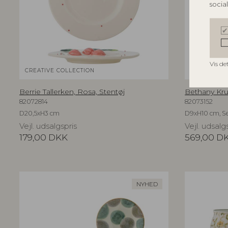
socia
Vis de
CREATIVE COLLECTION
CREATIVE C
Berrie Tallerken, Rosa, Stentøj
Bethany Krus
82072814
82073152
D20,5xH3 cm
D9xH10 cm, Se
Vejl. udsalgspris
Vejl. udsalg
179,00
DKK
569,00
D
NYHED