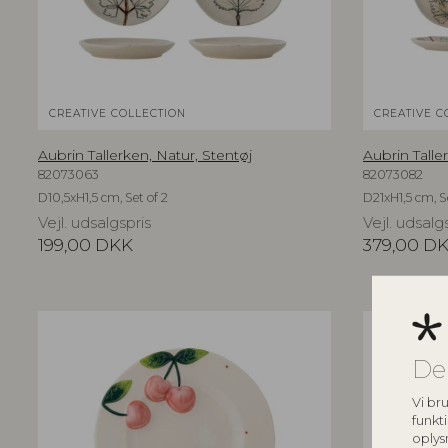
CREATIVE COLLECTION
CREATIVE C
Aubrin Tallerken, Natur, Stentøj
Aubrin Talle
82073063
82073082
D10,5xH1,5 cm, Set of 2
D21xH1,5 cm, S
Vejl. udsalgspris
Vejl. udsalg
199,00
DKK
379,00
D
De
Vi bru
funkti
oplys