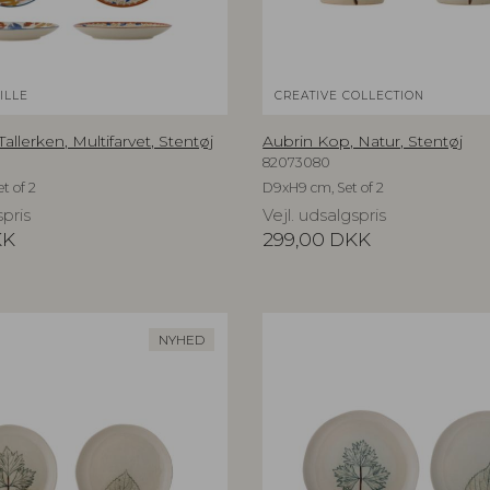
ILLE
CREATIVE COLLECTION
allerken, Multifarvet, Stentøj
Aubrin Kop, Natur, Stentøj
82073080
t of 2
D9xH9 cm, Set of 2
spris
Vejl. udsalgspris
KK
299,00
DKK
NYHED