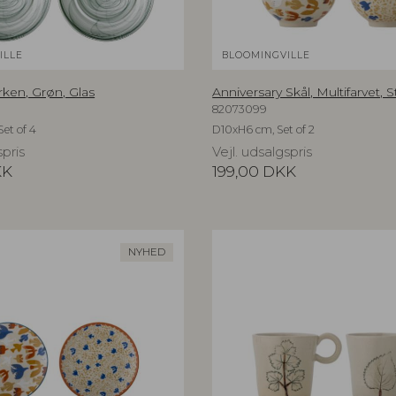
ILLE
BLOOMINGVILLE
rken, Grøn, Glas
Anniversary Skål, Multifarvet, 
82073099
et of 4
D10xH6 cm, Set of 2
spris
Vejl. udsalgspris
KK
199,00
DKK
NYHED