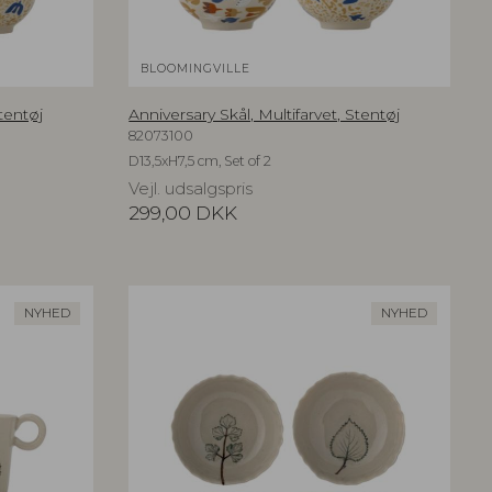
BLOOMINGVILLE
Stentøj
Anniversary Skål, Multifarvet, Stentøj
82073100
D13,5xH7,5 cm, Set of 2
Vejl. udsalgspris
299,00
DKK
NYHED
NYHED