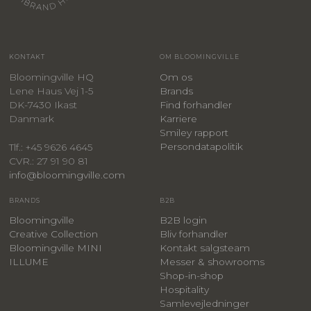
KONTAKT
OM BLOOMINGVILLE
Bloomingville HQ
Om os
Lene Haus Vej 1-5
Brands
DK-7430 Ikast
Find forhandler
Danmark
Karriere
Smiley rapport
Persondatapolitik
Tlf.: +45 9626 4645
CVR.: 27 91 90 81
info@bloomingville.com
BRANDS
B2B
Bloomingville
B2B login
Creative Collection
Bliv forhandler
Bloomingville MINI
Kontakt salgsteam
ILLUME
Messer & showrooms
Shop-in-shop
Hospitality
Samlevejledninger