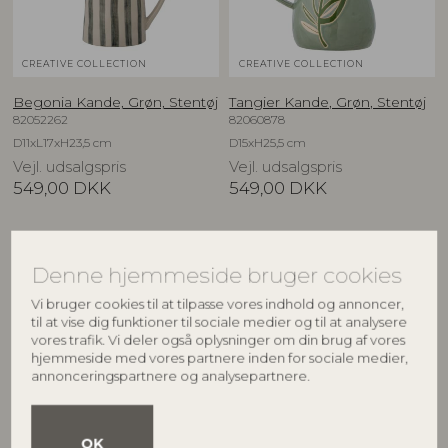
CREATIVE COLLECTION
CREATIVE COLLECTION
Begonia Kande, Grøn, Stentøj
Tangier Kande, Grøn, Stentøj
82052262
82060878
D11xL17xH23,5 cm
D15xH25,5 cm
Vejl. udsalgspris
Vejl. udsalgspris
549,00
DKK
549,00
DKK
Denne hjemmeside bruger cookies
Vi bruger cookies til at tilpasse vores indhold og annoncer,
til at vise dig funktioner til sociale medier og til at analysere
vores trafik. Vi deler også oplysninger om din brug af vores
hjemmeside med vores partnere inden for sociale medier,
annonceringspartnere og analysepartnere.
OK
CREATIVE COLLECTION
BLOOMINGVILLE