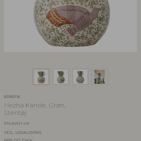
82063116
Hezha Kande, Grøn,
Stentøj
D14,5xH21 cm
VEJL. UDSALGSPRIS
699,00
DKK