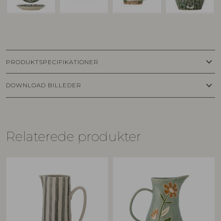
keyboard_arrow_down
PRODUKTSPECIFIKATIONER
keyboard_arrow_down
DOWNLOAD BILLEDER
Relaterede produkter