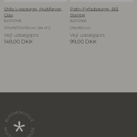
Shilo Lysestage, Multifarvet,
Patty Fyrfadsstage, Blå,
Glas
Stentøj
82072748
82072565
D7xH9/D7xH15 cm, Set of 2
D9xH8,5 cm
Vejl. udsalgspris
Vejl. udsalgspris
149,00
DKK
99,00
DKK