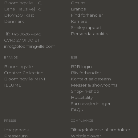
Bloomingville HQ
Om os
Lene Haus Vej 1-5
Brands
DK-7430 Ikast
Find forhandler
Danmark
Karriere
Smiley rapport
Persondatapolitik
Tlf.: +45 9626 4645
CVR.: 27 91 90 81
info@bloomingville.com
BRANDS
B2B
Bloomingville
B2B login
Creative Collection
Bliv forhandler
Bloomingville MINI
Kontakt salgsteam
ILLUME
Messer & showrooms
Shop-in-shop
Hospitality
Samlevejledninger
FAQs
PRESSE
COMPLIANCE
Imagebank
Tilbagekaldelse af produkter
Presserum
Whistleblower