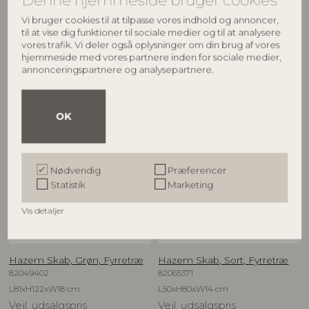
82063509
82058428
Vi bruger cookies til at tilpasse vores indhold og annoncer,
L80xH80xW35 cm
L81xH91xW22 cm
til at vise dig funktioner til sociale medier og til at analysere
Vejl. udsalgspris
Vejl. udsalgspris
vores trafik. Vi deler også oplysninger om din brug af vores
hjemmeside med vores partnere inden for sociale medier,
4.299,00
DKK
3.199,00
DKK
annonceringspartnere og analysepartnere.
OK
BESTSELLER
BESTSELLER
Nødvendig
Præferencer
Statistik
Marketing
Vis detaljer
CREATIVE COLLECTION
CREATIVE COLLECTION
Hazem Skab, Grøn, Fyrretræ
Hazem Skab, Sort, Fyrretræ
82049402
82065371
L81xH122xW18 cm
L50xH80xW14 cm
Vejl. udsalgspris
Vejl. udsalgspris