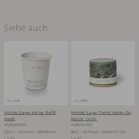
Siehe auch
ILLUME
ILLUME
Hinoki Sage Kerze Refill,
Hinoki Sage Demi Vanity Tin
Weiß,
Kerze, Grün,
4626200300
4536400300
235 G. - 40 Hours - D9xH9 cm
85 G. - 20 Hours - D6,5xH5,7 cm