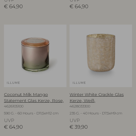
UVP
UVP
€
64,90
€
64,90
ILLUME
ILLUME
Coconut Milk Mango
Winter White Crackle Glas
Statement Glas Kerze, Rose,
Kerze, Weiß,
4626105100
4628033300
590 G. - 60 Hours - D11,5xH12 cm
235 G. - 40 Hours - D7,5xH9 cm
UVP
UVP
€
64,90
€
39,90