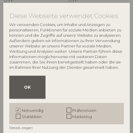
UVP
UVP
€
21,90
€
16,90
Diese Webseite verwendet Cookies
Wir verwenden Cookies, um Inhalte und Anzeigen zu
personalisieren, Funktionen für soziale Medien anbieten zu
können und die Zugriffe auf unsere Website zu analysieren.
Außerdem geben wir Informationen zu Ihrer Verwendung
unserer Website an unsere Partner für soziale Medien,
Werbung und Analysen weiter. Unsere Partner führen diese
Informationen möglicherweise mit weiteren Daten
zusammen, die Sie ihnen bereitgestellt haben oder die sie
im Rahmen Ihrer Nutzung der Dienste gesammelt haben.
ILLUME
ILLUME
OK
Hinoki Sage Box Glass
Balsam & Cedar Statement
Candle, Grün,
Glas Kerze, Grün,
4537500300
4626107200
Notwendig
Präferenzen
285 G. - 50 Hours - D9xH10,7 cm
590 G. - 60 Hours - D11,5xH12 cm
Statistiken
Marketing
UVP
UVP
€
44,90
€
64,90
Details zeigen