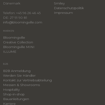
Dänemark
Smiley
​Datenschutzpolitik
Impressum
Telefon: +45 96 26 46 45
DE: 27 91 90 81
info@bloomingville.com
MARKEN
Bloomingville
Creative Collection
Bloomingville MINI
ILLUME
B2B
B2B Anmeldung
Werden Sie Händler
Kontakt zur Vertriebsabteilung
Messen & Showrooms
Hospitality
Shop-in-shop
Bauanleitungen
​Karriere