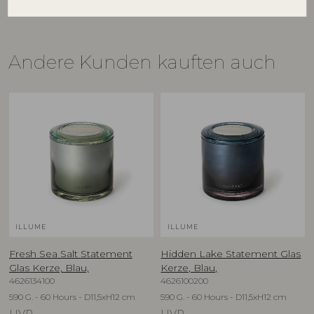
Andere Kunden kauften auch
ILLUME
ILLUME
Fresh Sea Salt Statement
Hidden Lake Statement Glas
Glas Kerze, Blau,
Kerze, Blau,
4626134100
4626100200
590 G. - 60 Hours - D11,5xH12 cm
590 G. - 60 Hours - D11,5xH12 cm