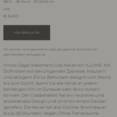
590 G. - 60 Hours - D11,5xH12 cm
UVP
€
64,90
Händlersuche
Wir können nicht garantieren, dass das gesamte Sortiment bei
allen Händlern verfügbar ist.
Hinoki Sage Statement Glas Kerze von ILLUME. Mit
Duftnoten von beruhigender Zypresse, Kräutern
und salzigem Zitrus. Behutsam designt vom Wachs
bis zum Docht, damit Sie die Kerze an jedem
beliebigen Ort im Zuhause oder Büro nutzen
können. Der Glasbehälter hat ein reizvolles und
anziehendes Design und wird mit einem Deckel
geliefert. Die Kerze hat drei Dochte. Brenndauer:
bis zu 60 Stunden. Vegan. Ohne Tierversuche