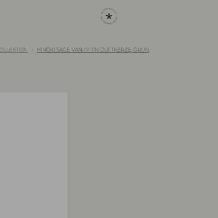
KOLLEKTION
HINOKI SAGE VANITY TIN DUFTKERZE, GRÜN,