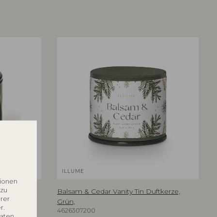
ILLUME
tionen
 zu
erze, Grün,
Balsam & Cedar Vanity Tin Duftkerze,
rer
Grün,
r.
4626307200
Daten