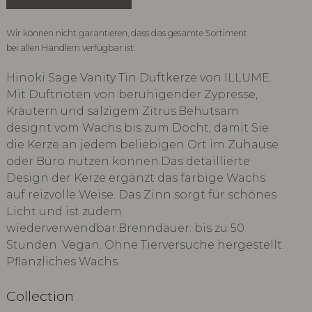
Wir können nicht garantieren, dass das gesamte Sortiment
bei allen Händlern verfügbar ist.
Hinoki Sage Vanity Tin Duftkerze von ILLUME.
Mit Duftnoten von beruhigender Zypresse,
Kräutern und salzigem Zitrus.Behutsam
designt vom Wachs bis zum Docht, damit Sie
die Kerze an jedem beliebigen Ort im Zuhause
oder Büro nutzen können.Das detaillierte
Design der Kerze ergänzt das farbige Wachs
auf reizvolle Weise. Das Zinn sorgt für schönes
Licht und ist zudem
wiederverwendbar.Brenndauer: bis zu 50
Stunden. Vegan. Ohne Tierversuche hergestellt.
Pflanzliches Wachs.
Collection