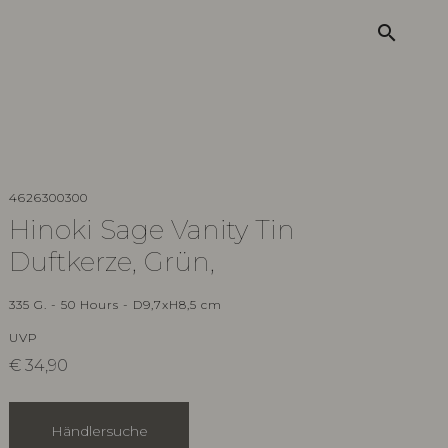
search
4626300300
Hinoki Sage Vanity Tin
Duftkerze, Grün,
335 G. - 50 Hours - D9,7xH8,5 cm
UVP
€
34,90
Händlersuche