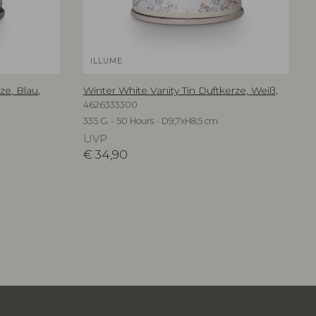
ILLUME
ze, Blau,
Winter White Vanity Tin Duftkerze, Weiß,
4626333300
335 G. - 50 Hours - D9,7xH8,5 cm
UVP
€
34,90