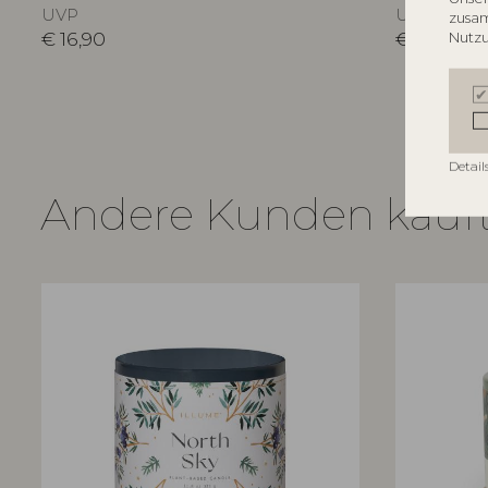
UVP
UVP
zusam
€
16,90
€
44,90
Nutzu
Detail
Andere Kunden kauf