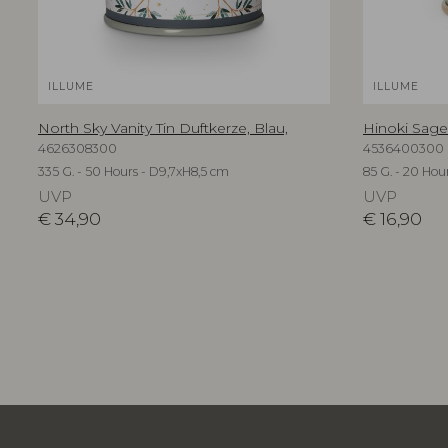
ILLUME
ILLUME
North Sky Vanity Tin Duftkerze, Blau,
Hinoki Sage
4626308300
4536400300
335 G. - 50 Hours - D9,7xH8,5 cm
85 G. - 20 Hou
UVP
UVP
€
34,90
€
16,90