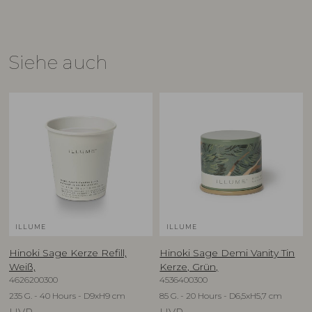
Siehe auch
ILLUME
ILLUME
Hinoki Sage Kerze Refill,
Hinoki Sage Demi Vanity Tin
Weiß,
Kerze, Grün,
4626200300
4536400300
235 G. - 40 Hours - D9xH9 cm
85 G. - 20 Hours - D6,5xH5,7 cm