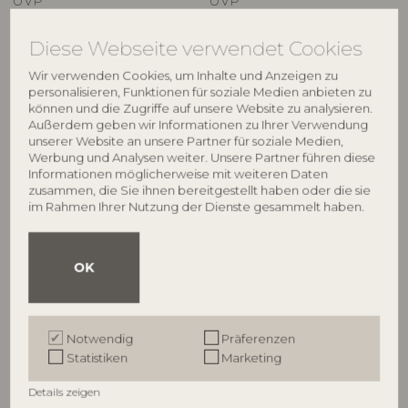
UVP
UVP
€
21,90
€
16,90
Diese Webseite verwendet Cookies
Wir verwenden Cookies, um Inhalte und Anzeigen zu
personalisieren, Funktionen für soziale Medien anbieten zu
können und die Zugriffe auf unsere Website zu analysieren.
Außerdem geben wir Informationen zu Ihrer Verwendung
unserer Website an unsere Partner für soziale Medien,
Werbung und Analysen weiter. Unsere Partner führen diese
Informationen möglicherweise mit weiteren Daten
zusammen, die Sie ihnen bereitgestellt haben oder die sie
im Rahmen Ihrer Nutzung der Dienste gesammelt haben.
ILLUME
ILLUME
OK
Hinoki Sage Box Glass
Balsam & Cedar Statement
Candle, Grün,
Glas Kerze, Grün,
4537500300
4626107200
Notwendig
Präferenzen
285 G. - 50 Hours - D9xH10,7 cm
590 G. - 60 Hours - D11,5xH12 cm
Statistiken
Marketing
UVP
UVP
€
44,90
€
64,90
Details zeigen