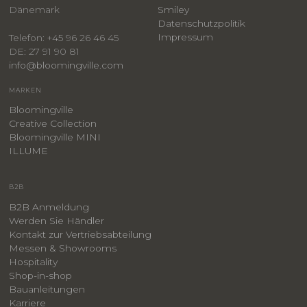
Dänemark
Smiley
​Datenschutzpolitik
Impressum
Telefon: +45 96 26 46 45
DE: 27 91 90 81
info@bloomingville.com
MARKEN
Bloomingville
Creative Collection
Bloomingville MINI
ILLUME
B2B
B2B Anmeldung
Werden Sie Händler
Kontakt zur Vertriebsabteilung
Messen & Showrooms
Hospitality
Shop-in-shop
Bauanleitungen
​Karriere