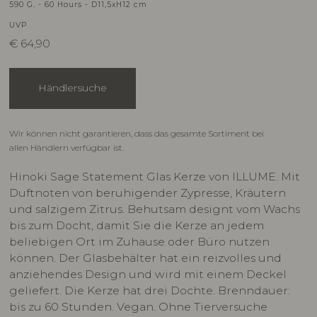
590 G. - 60 Hours - D11,5xH12 cm
UVP
€
64,90
Händlersuche
Wir können nicht garantieren, dass das gesamte Sortiment bei
allen Händlern verfügbar ist.
Hinoki Sage Statement Glas Kerze von ILLUME. Mit
Duftnoten von beruhigender Zypresse, Kräutern
und salzigem Zitrus. Behutsam designt vom Wachs
bis zum Docht, damit Sie die Kerze an jedem
beliebigen Ort im Zuhause oder Büro nutzen
können. Der Glasbehälter hat ein reizvolles und
anziehendes Design und wird mit einem Deckel
geliefert. Die Kerze hat drei Dochte. Brenndauer:
bis zu 60 Stunden. Vegan. Ohne Tierversuche