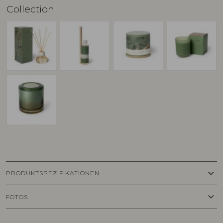
Collection
keyboard_arrow_down
PRODUKTSPEZIFIKATIONEN
keyboard_arrow_down
FOTOS