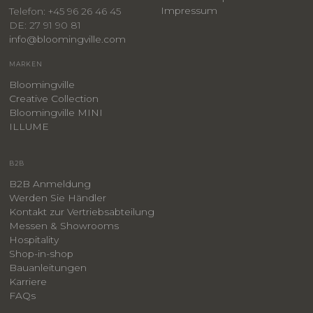
Impressum
Telefon: +45 96 26 46 45
DE: 27 91 90 81
info@bloomingville.com
MARKEN
Bloomingville
Creative Collection
Bloomingville MINI
ILLUME
B2B
B2B Anmeldung
Werden Sie Händler
Kontakt zur Vertriebsabteilung
Messen & Showrooms
Hospitality
Shop-in-shop
Bauanleitungen
​Karriere
F
AQs