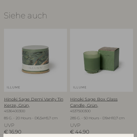
Siehe auch
ILLUME
ILLUME
Hinoki Sage Demi Vanity Tin
Hinoki Sage Box Glass
Kerze, Grün,
Candle, Grün,
4536400300
4537500300
85 G. - 20 Hours - D6,5xH5,7 cm
285 G. - 50 Hours - D9xH10,7 cm
UVP
UVP
€
16,90
€
44,90