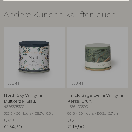
Andere Kunden kauften auch
ILLUME
ILLUME
North Sky Vanity Tin
Hinoki Sage Demi Vanity Tin
Duftkerze, Blau,
Kerze, Grün,
4626308300
4536400300
335 G. - 50 Hours - D9,7xH8,5 cm
85 G. - 20 Hours - D6,5xH5,7 cm
UVP
UVP
€
34,90
€
16,90