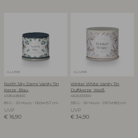
ILLUME
ILLUME
North Sky Demi Vanity Tin
Winter White Vanity Tin
Kerze, Blau,
Duftkerze, Weiß,
4536408300
4626333300
85 G. - 20 Hours - D6,5xH5,7 cm
335 G. - 50 Hours - D9,7xH8,5 cm
UVP
UVP
€
16,90
€
34,90