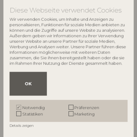
Diese Webseite verwendet Cookies
Wir verwenden Cookies, um Inhalte und Anzeigen zu
personalisieren, Funktionen für soziale Medien anbieten zu
können und die Zugriffe auf unsere Website zu analysieren.
Außerdem geben wir Informationen zu Ihrer Verwendung
unserer Website an unsere Partner für soziale Medien,
Werbung und Analysen weiter. Unsere Partner führen diese
Informationen möglicherweise mit weiteren Daten
zusammen, die Sie ihnen bereitgestellt haben oder die sie
im Rahmen Ihrer Nutzung der Dienste gesammelt haben.
ILLUME
ILLUME
Hinoki Sage Statement Glas
Balsam & Cedar Vanity Tin
OK
Kerze, Grün,
Duftkerze, Grün,
4626100300
4626307200
590 G. - 60 Hours - D11,5xH12 cm
335 G. - 50 Hours - D9,7xH8,5 cm
Notwendig
Präferenzen
UVP
UVP
Statistiken
Marketing
€
64,90
€
34,90
Details zeigen