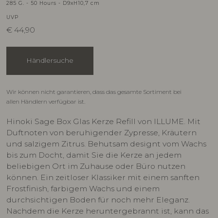
285 G. - 50 Hours - D9xH10,7 cm
UVP
€
44,90
Händlersuche
Wir können nicht garantieren, dass das gesamte Sortiment bei
allen Händlern verfügbar ist.
Hinoki Sage Box Glas Kerze Refill von ILLUME. Mit
Duftnoten von beruhigender Zypresse, Kräutern
und salzigem Zitrus. Behutsam designt vom Wachs
bis zum Docht, damit Sie die Kerze an jedem
beliebigen Ort im Zuhause oder Büro nutzen
können. Ein zeitloser Klassiker mit einem sanften
Frostfinish, farbigem Wachs und einem
durchsichtigen Boden für noch mehr Eleganz.
Nachdem die Kerze heruntergebrannt ist, kann das