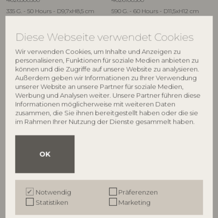
335 G. - 50 Hours - D9,7xH8,5 cm
590 G. - 60 Hours - D11,5xH12 cm
UVP
UVP
€
34,90
€
64,90
Diese Webseite verwendet Cookies
Wir verwenden Cookies, um Inhalte und Anzeigen zu
personalisieren, Funktionen für soziale Medien anbieten zu
können und die Zugriffe auf unsere Website zu analysieren.
Außerdem geben wir Informationen zu Ihrer Verwendung
unserer Website an unsere Partner für soziale Medien,
Werbung und Analysen weiter. Unsere Partner führen diese
Informationen möglicherweise mit weiteren Daten
zusammen, die Sie ihnen bereitgestellt haben oder die sie
im Rahmen Ihrer Nutzung der Dienste gesammelt haben.
OK
ILLUME
ILLUME
Hinoki Sage Duftdiffuser,
Fresh Sea Salt Box Glass
Grün,
Candle, Grün,
Notwendig
Präferenzen
4536300300
4537534100
Statistiken
Marketing
88,7 ML. - 9 Reeds - D8xH7 cm
285 G. - 50 Hours - D9xH10,7 cm
UVP
UVP