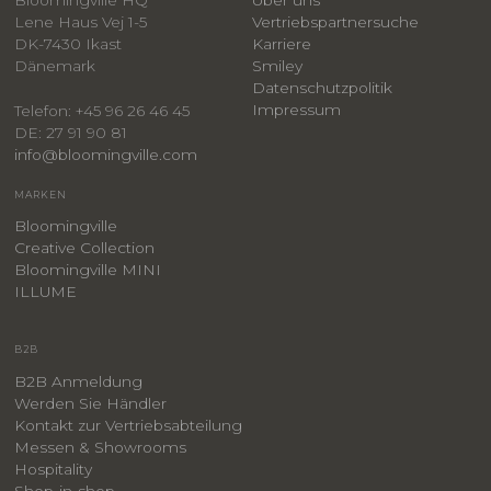
Bloomingville HQ
Über uns
Lene Haus Vej 1-5
Vertriebspartnersuche
DK-7430 Ikast
Karriere
Dänemark
Smiley
​Datenschutzpolitik
Impressum
Telefon: +45 96 26 46 45
DE: 27 91 90 81
info@bloomingville.com
MARKEN
Bloomingville
Creative Collection
Bloomingville MINI
ILLUME
B2B
B2B Anmeldung
Werden Sie Händler
Kontakt zur Vertriebsabteilung
Messen & Showrooms
Hospitality
Shop-in-shop