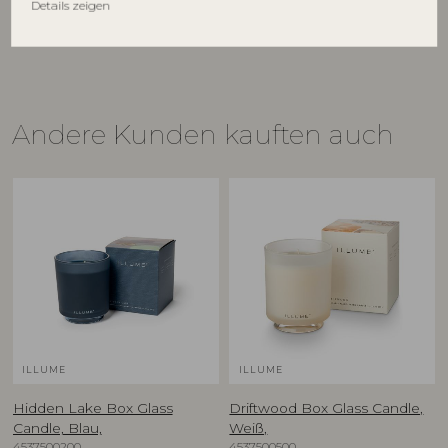
Details zeigen
€
39,90
€
44,90
Andere Kunden kauften auch
ILLUME
ILLUME
Hidden Lake Box Glass
Driftwood Box Glass Candle,
Candle, Blau,
Weiß,
4537500200
4537500500