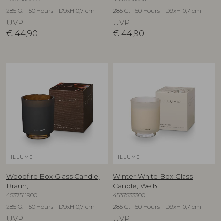
285 G. - 50 Hours - D9xH10,7 cm
285 G. - 50 Hours - D9xH10,7 cm
UVP
UVP
€
44,90
€
44,90
ILLUME
ILLUME
Woodfire Box Glass Candle,
Winter White Box Glass
Braun,
Candle, Weiß,
4537511900
4537533300
285 G. - 50 Hours - D9xH10,7 cm
285 G. - 50 Hours - D9xH10,7 cm
UVP
UVP