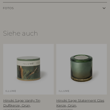
keyboard_arrow_down
FOTOS
Siehe auch
ILLUME
ILLUME
Hinoki Sage Vanity Tin
Hinoki Sage Statement Glas
Duftkerze, Grün,
Kerze, Grün,
4626300300
4626100300