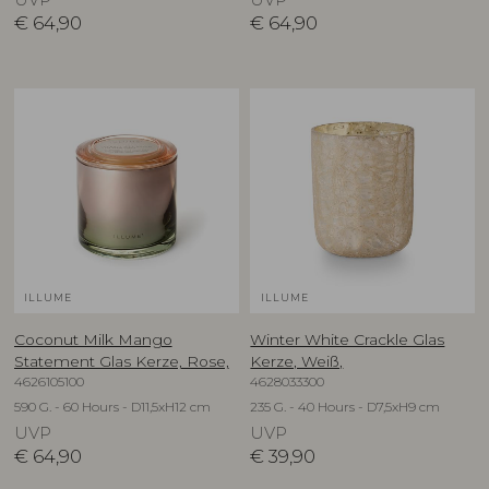
UVP
UVP
€
64,90
€
64,90
ILLUME
ILLUME
Coconut Milk Mango
Winter White Crackle Glas
Statement Glas Kerze, Rose,
Kerze, Weiß,
4626105100
4628033300
590 G. - 60 Hours - D11,5xH12 cm
235 G. - 40 Hours - D7,5xH9 cm
UVP
UVP
€
64,90
€
39,90