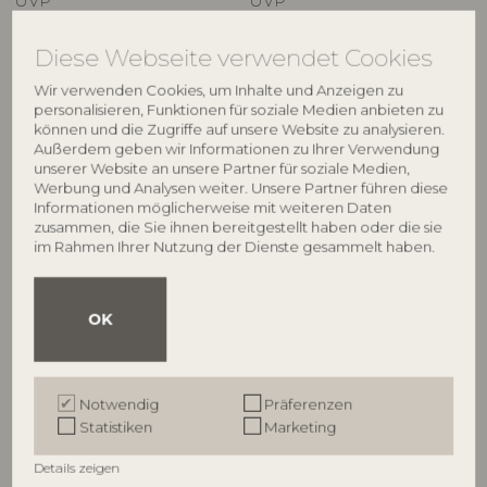
UVP
UVP
€
21,90
€
16,90
Diese Webseite verwendet Cookies
Wir verwenden Cookies, um Inhalte und Anzeigen zu
personalisieren, Funktionen für soziale Medien anbieten zu
können und die Zugriffe auf unsere Website zu analysieren.
Außerdem geben wir Informationen zu Ihrer Verwendung
unserer Website an unsere Partner für soziale Medien,
Werbung und Analysen weiter. Unsere Partner führen diese
Informationen möglicherweise mit weiteren Daten
zusammen, die Sie ihnen bereitgestellt haben oder die sie
im Rahmen Ihrer Nutzung der Dienste gesammelt haben.
ILLUME
ILLUME
OK
Hinoki Sage Box Glass
Balsam & Cedar Statement
Candle, Grün,
Glas Kerze, Grün,
4537500300
4626107200
Notwendig
Präferenzen
285 G. - 50 Hours - D9xH10,7 cm
590 G. - 60 Hours - D11,5xH12 cm
Statistiken
Marketing
UVP
UVP
€
44,90
€
64,90
Details zeigen