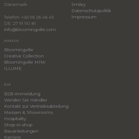
Dänemark
Smiley
​Datenschutzpolitik
Impressum
Telefon: +45 96 26 46 45
DE: 27 91 90 81
info@bloomingville.com
MARKEN
Bloomingville
Creative Collection
Bloomingville MINI
ILLUME
B2B
B2B Anmeldung
Werden Sie Händler
Kontakt zur Vertriebsabteilung
Messen & Showrooms
Hospitality
Shop-in-shop
Bauanleitungen
​Karriere