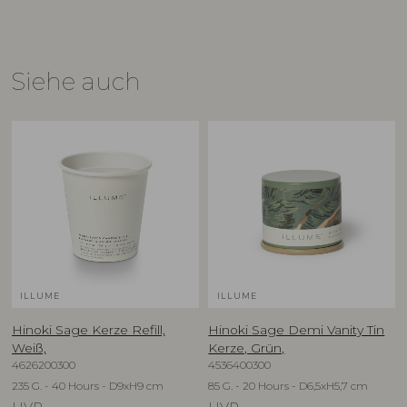
Siehe auch
ILLUME
ILLUME
Hinoki Sage Kerze Refill,
Hinoki Sage Demi Vanity Tin
Weiß,
Kerze, Grün,
4626200300
4536400300
235 G. - 40 Hours - D9xH9 cm
85 G. - 20 Hours - D6,5xH5,7 cm