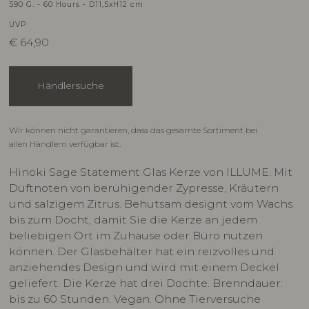
590 G. - 60 Hours - D11,5xH12 cm
UVP
€
64,90
Händlersuche
Wir können nicht garantieren, dass das gesamte Sortiment bei
allen Händlern verfügbar ist.
Hinoki Sage Statement Glas Kerze von ILLUME. Mit
Duftnoten von beruhigender Zypresse, Kräutern
und salzigem Zitrus. Behutsam designt vom Wachs
bis zum Docht, damit Sie die Kerze an jedem
beliebigen Ort im Zuhause oder Büro nutzen
können. Der Glasbehälter hat ein reizvolles und
anziehendes Design und wird mit einem Deckel
geliefert. Die Kerze hat drei Dochte. Brenndauer:
bis zu 60 Stunden. Vegan. Ohne Tierversuche