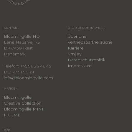
KONTAKT
ÜBER BLOOMINGVILLE
Bloomingville HQ
Über uns
Lene Haus Vej 1-5
Vertriebspartnersuche
DK-7430 Ikast
Karriere
Dänemark
Smiley
​Datenschutzpolitik
Impressum
Telefon: +45 96 26 46 45
DE: 27 91 90 81
info@bloomingville.com
MARKEN
Bloomingville
Creative Collection
Bloomingville MINI
ILLUME
B2B