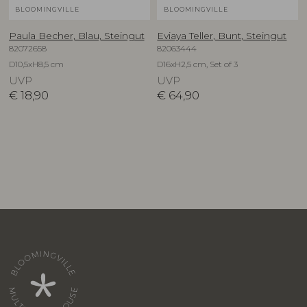
BLOOMINGVILLE
BLOOMINGVILLE
Paula Becher, Blau, Steingut
Eviaya Teller, Bunt, Steingut
82072658
82063444
D10,5xH8,5 cm
D16xH2,5 cm, Set of 3
UVP
UVP
€
18,90
€
64,90