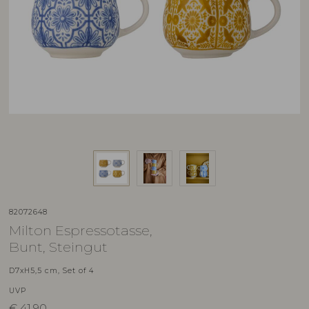
82072648
Milton Espressotasse,
Bunt, Steingut
D7xH5,5 cm, Set of 4
UVP
€
41,90