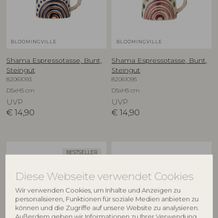
BLOOMINGVILLE
BLOOMINGVILLE
Shama Espressotasse, Bunt,
Shama Espressotasse, Bunt,
Steingut
Steingut
82061093
82061095
D5xH5 cm
D5xH5 cm
UVP
UVP
€
14,90
€
14,90
BESTSELLER
Diese Webseite verwendet Cookies
Wir verwenden Cookies, um Inhalte und Anzeigen zu
personalisieren, Funktionen für soziale Medien anbieten zu
können und die Zugriffe auf unsere Website zu analysieren.
Außerdem geben wir Informationen zu Ihrer Verwendung