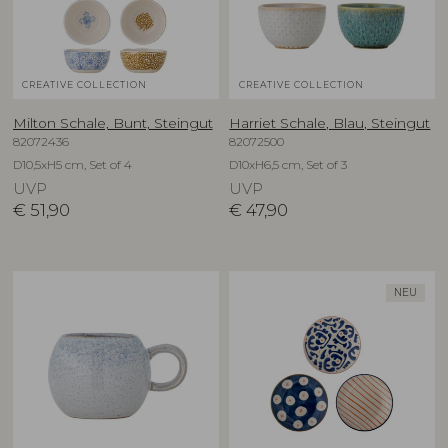
CREATIVE COLLECTION
CREATIVE COLLECTION
Milton Schale, Bunt, Steingut
Harriet Schale, Blau, Steingut
82072436
82072500
D10,5xH5 cm, Set of 4
D10xH6,5 cm, Set of 3
UVP
UVP
€
51,90
€
47,90
NEU