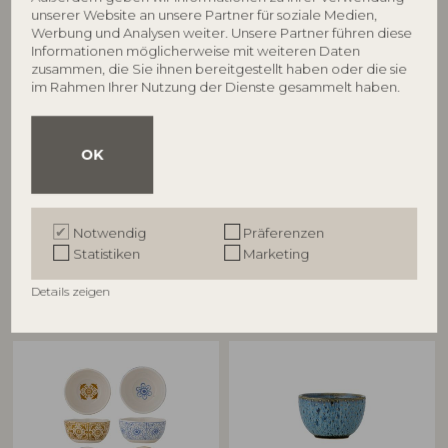
unserer Website an unsere Partner für soziale Medien,
Werbung und Analysen weiter. Unsere Partner führen diese
BLOOMINGVILLE
BLOOMINGVILLE
Informationen möglicherweise mit weiteren Daten
zusammen, die Sie ihnen bereitgestellt haben oder die sie
Ewan Espressotasse, Bunt,
Ewan Espressotasse, Bunt,
im Rahmen Ihrer Nutzung der Dienste gesammelt haben.
Steingut
Steingut
82072775
82072776
D6xH6,5 cm, Set of 4
D6xH6,5 cm, Set of 4
OK
UVP
UVP
€
27,90
€
27,90
Notwendig
Präferenzen
Statistiken
Marketing
Andere Kunden kauften auch
Details zeigen