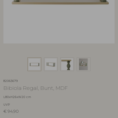
82063679
Bibiola Regal, Bunt, MDF
L80xH26xW20 cm
UVP
€
94,90