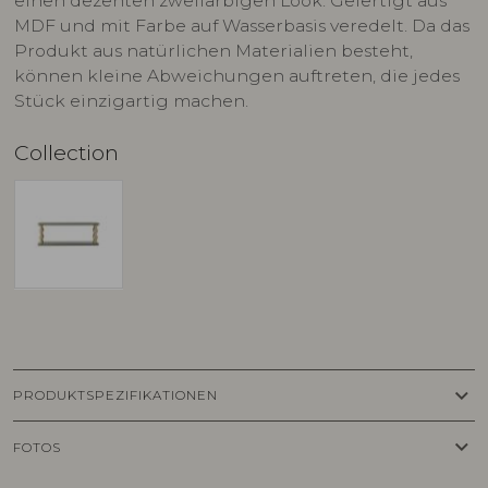
einen dezenten zweifarbigen Look. Gefertigt aus
MDF und mit Farbe auf Wasserbasis veredelt. Da das
Produkt aus natürlichen Materialien besteht,
können kleine Abweichungen auftreten, die jedes
Stück einzigartig machen.
Collection
keyboard_arrow_down
PRODUKTSPEZIFIKATIONEN
keyboard_arrow_down
FOTOS