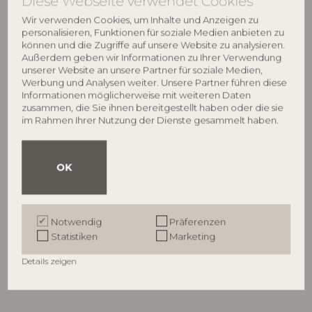
Diese Webseite verwendet Cookies
Wir verwenden Cookies, um Inhalte und Anzeigen zu
personalisieren, Funktionen für soziale Medien anbieten zu
NEU
können und die Zugriffe auf unsere Website zu analysieren.
Außerdem geben wir Informationen zu Ihrer Verwendung
unserer Website an unsere Partner für soziale Medien,
Werbung und Analysen weiter. Unsere Partner führen diese
Informationen möglicherweise mit weiteren Daten
zusammen, die Sie ihnen bereitgestellt haben oder die sie
im Rahmen Ihrer Nutzung der Dienste gesammelt haben.
BLOOMINGVILLE MINI
BLOOMINGVILLE
OK
Bibiola Regal, Blau, MDF
Bubbi Regal, Bunt, MDF
82062921
82063393
L80xH26xW20 cm
L80xH22,5xW17 cm
Notwendig
Präferenzen
UVP
UVP
Statistiken
Marketing
€
94,90
€
67,90
Details zeigen