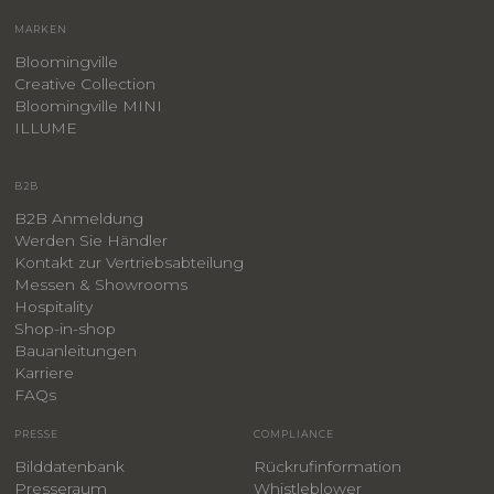
MARKEN
Bloomingville
Creative Collection
Bloomingville MINI
ILLUME
B2B
B2B Anmeldung
Werden Sie Händler
Kontakt zur Vertriebsabteilung
Messen & Showrooms
Hospitality
Shop-in-shop
Bauanleitungen
​Karriere
F
AQs
PRESSE
COMPLIANCE
Bilddatenbank
Rückrufinformation
Presseraum
Whistleblower