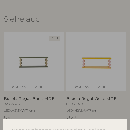
Siehe auch
NEU
BLOOMINGVILLE MINI
BLOOMINGVILLE MINI
Bibiola Regal, Bunt, MDF
Bibiola Regal, Gelb, MDF
82063678
82062920
L60xH21,5xW17 cm
L60xH21,5xW17 cm
UVP
UVP
€
67,90
€
67,90