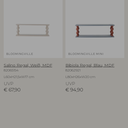
BLOOMINGVILLE
BLOOMINGVILLE MINI
Salino Regal, Weiß, MDF
Bibiola Regal, Blau, MDF
82065154
82062921
L60xH21,5xW17 cm
L80xH26xW20 cm
UVP
UVP
€
67,90
€
94,90