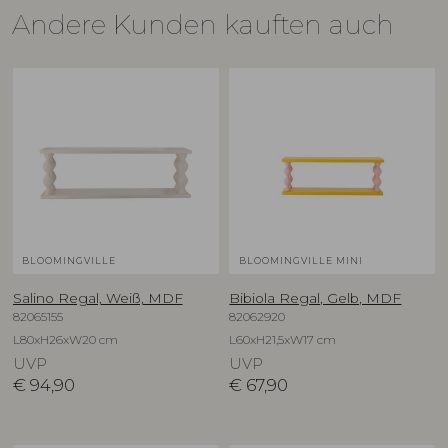
Andere Kunden kauften auch
BLOOMINGVILLE
BLOOMINGVILLE MINI
Salino Regal, Weiß, MDF
Bibiola Regal, Gelb, MDF
82065155
82062920
L80xH26xW20 cm
L60xH21,5xW17 cm
UVP
UVP
€
94,90
€
67,90