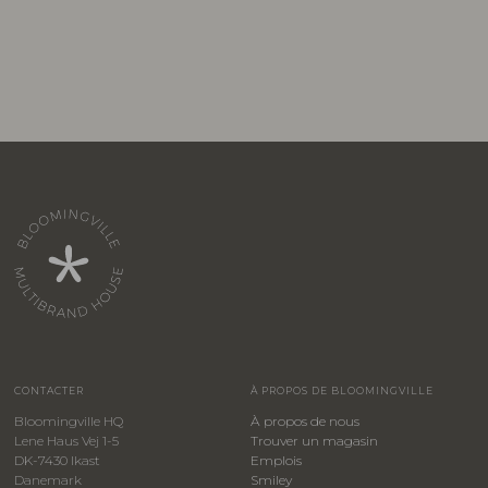
CONTACTER
À PROPOS DE BLOOMINGVILLE
Bloomingville HQ
À propos de nous
Lene Haus Vej 1-5
Trouver un magasin
DK-7430 Ikast
Emplois
Danemark
Smiley