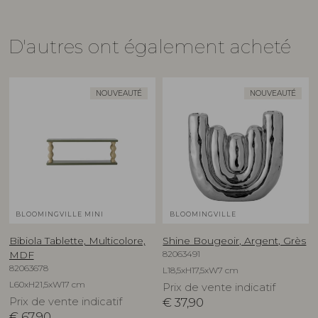
D'autres ont également acheté
NOUVEAUTÉ
NOUVEAUTÉ
BLOOMINGVILLE MINI
BLOOMINGVILLE
Bibiola Tablette, Multicolore,
Shine Bougeoir, Argent, Grès
82063491
MDF
82063678
L18,5xH17,5xW7 cm
L60xH21,5xW17 cm
Prix de vente indicatif
Prix de vente indicatif
€
37,90
€
67,90