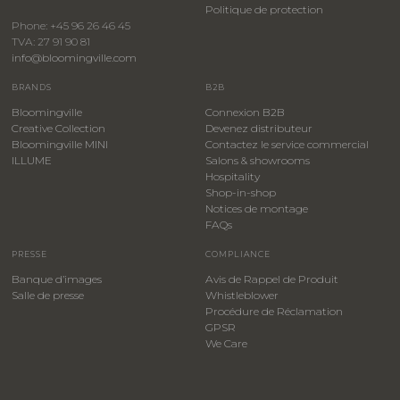
​Politique de protection
Phone: +45 96 26 46 45
TVA: 27 91 90 81
info@bloomingville.com
BRANDS
B2B
Bloomingville
Connexion B2B
Creative Collection
Devenez distributeur
Bloomingville MINI
Contactez le service commercial
ILLUME
Salons & showrooms
Hospitality
​Shop-in-shop
Notices de montage
FAQs
PRESSE
COMPLIANCE
Banque d’images
Avis de Rappel de Produit
Salle de presse
Whistleblower
​Procédure de Réclamation
GPSR
We Care