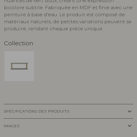
nuances de vert doux, créant une expression
bicolore subtile. Fabriquée en MDF et finie avec une
peinture à base d'eau. Le produit est composé de
matériaux naturels, de petites variations peuvent se
produire, rendant chaque pièce unique.
Collection
keyboard_arrow_down
SPÉCIFICATIONS DES PRODUITS
keyboard_arrow_down
IMAGES