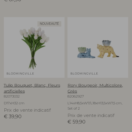
NOUVEAUTÉ
BLOOMINGVILLE
BLOOMINGVILLE
Tulip Bouquet, Blanc, Fleurs
Rory Bougeoir, Multicolore,
artificielles
Grès
82073032
82062927
D17xH32 cm
L14xH8,5xW7/L18xH13,5xW7,5 cm,
Set of 2
Prix de vente indicatif
Prix de vente indicatif
€
39,90
€
59,90