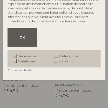
également des informations sur l'utilisation de notre site
avec nos partenaires de médias sociaux, de publicité et
d'analyse, qui peuvent combiner celles-ci avec d'autres
informations que vous leur avez fournies ou qu'ils ont
NOUVEAUTÉ
collectées lors de votre utilisation de leurs services.
OK
Nécessaires
Préférences
BLOOMINGVILLE MINI
BLOOMINGVILLE
Statistiques
Marketing
Bibiola Tablette, Bleu, MDF
Bubbi Tablette, Multicolore,
Afficher les détails
82062921
MDF
82063393
L80xH26xW20 cm
L80xH22,5xW17 cm
Prix de vente indicatif
€
94,90
Prix de vente indicatif
€
67,90