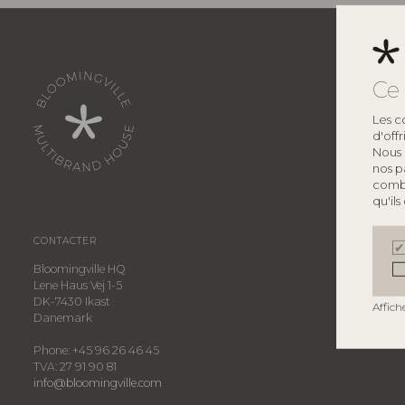
Ce 
Les c
d'off
Nous 
nos p
combi
qu'ils
CONTACTER
Bloomingville HQ
Lene Haus Vej 1-5
DK-7430 Ikast
Affich
Danemark
Phone: +45 96 26 46 45
TVA: 27 91 90 81
info@bloomingville.com