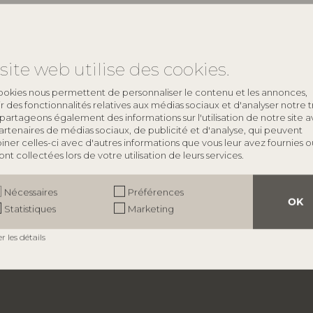
site web utilise des cookies.
ookies nous permettent de personnaliser le contenu et les annonces,
rir des fonctionnalités relatives aux médias sociaux et d'analyser notre tr
partageons également des informations sur l'utilisation de notre site 
artenaires de médias sociaux, de publicité et d'analyse, qui peuvent
ner celles-ci avec d'autres informations que vous leur avez fournies o
 ont collectées lors de votre utilisation de leurs services.
À PROPOS DE BLOOMINGVILLE
Nécessaires
Préférences
OK
À propos de nous
Statistiques
Marketing
Trouver un magasin
Emplois
er les détails
Smiley
​Politique de protection