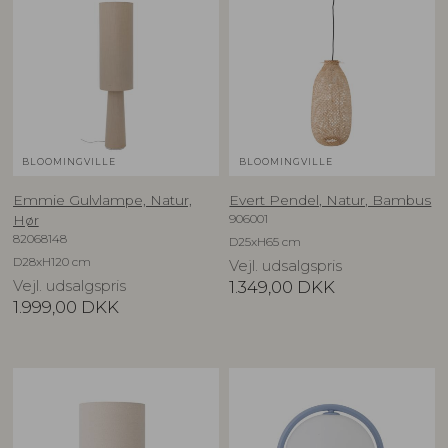
BLOOMINGVILLE
BLOOMINGVILLE
Emmie Gulvlampe, Natur,
Evert Pendel, Natur, Bambus
906001
Hør
82068148
D25xH65 cm
D28xH120 cm
Vejl. udsalgspris
Vejl. udsalgspris
1.349,00
DKK
1.999,00
DKK