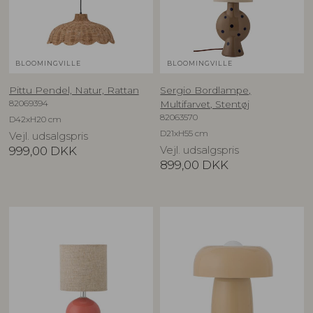
BLOOMINGVILLE
BLOOMINGVILLE
Pittu Pendel, Natur, Rattan
Sergio Bordlampe,
82069394
Multifarvet, Stentøj
82063570
D42xH20 cm
D21xH55 cm
Vejl. udsalgspris
999,00
DKK
Vejl. udsalgspris
899,00
DKK