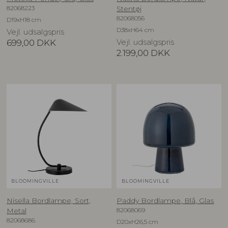
82068223
Stentøj
82068056
D19xH18 cm
D38xH64 cm
Vejl. udsalgspris
699,00
DKK
Vejl. udsalgspris
2.199,00
DKK
BLOOMINGVILLE
BLOOMINGVILLE
Nisella Bordlampe, Sort,
Paddy Bordlampe, Blå, Glas
82068069
Metal
82068686
D20xH26,5 cm