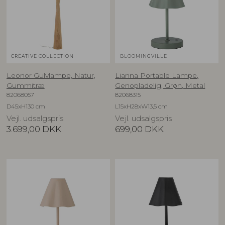
CREATIVE COLLECTION
BLOOMINGVILLE
Leonor Gulvlampe, Natur,
Lianna Portable Lampe,
Gummitræ
Genopladelig, Grøn, Metal
82068057
82068315
D45xH130 cm
L15xH28xW13,5 cm
Vejl. udsalgspris
Vejl. udsalgspris
3.699,00
DKK
699,00
DKK