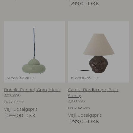
1.299,00
DKK
BLOOMINGVILLE
BLOOMINGVILLE
Bubble Pendel, Grøn, Metal
Carolla Bordlampe, Brun,
82062998
Stentøj
82068228
D22xH13 cm
D38xH49 cm
Vejl. udsalgspris
1.099,00
DKK
Vejl. udsalgspris
1.799,00
DKK