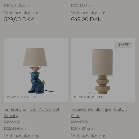
D14,5xH21,5 cm
D20xH30 cm
Vejl. udsalgspris
Vejl. udsalgspris
529,00
DKK
649,00
DKK
NYHED
BLOOMINGVILLE
BLOOMINGVILLE
Eri Bordlampe, Multifarvet,
Fabiola Bordlampe, Natur,
Stentøj
Glas
82063261
82069436
D22xH40 cm
D24xH51 cm
Vejl. udsalgspris
Vejl. udsalgspris