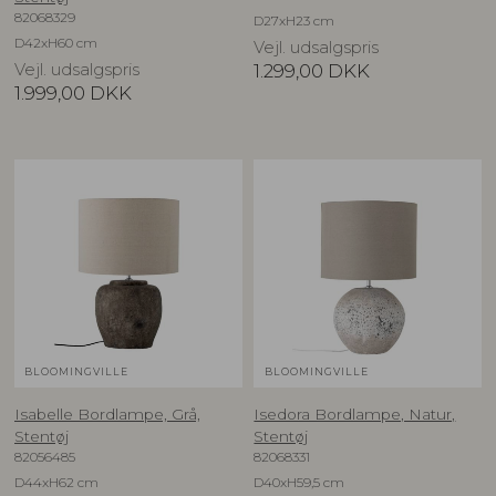
82068329
D27xH23 cm
D42xH60 cm
Vejl. udsalgspris
Vejl. udsalgspris
1.299,00
DKK
1.999,00
DKK
BLOOMINGVILLE
BLOOMINGVILLE
Isabelle Bordlampe, Grå,
Isedora Bordlampe, Natur,
Stentøj
Stentøj
82056485
82068331
D44xH62 cm
D40xH59,5 cm