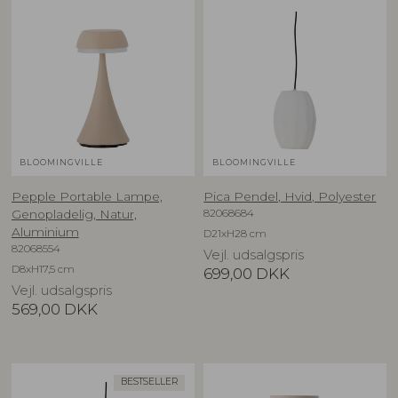
BLOOMINGVILLE
BLOOMINGVILLE
Pepple Portable Lampe,
Pica Pendel, Hvid, Polyester
82068684
Genopladelig, Natur,
Aluminium
D21xH28 cm
82068554
Vejl. udsalgspris
D8xH17,5 cm
699,00
DKK
Vejl. udsalgspris
569,00
DKK
BESTSELLER