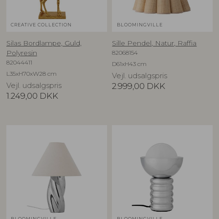
CREATIVE COLLECTION
BLOOMINGVILLE
Silas Bordlampe, Guld,
Sille Pendel, Natur, Raffia
82068154
Polyresin
82044411
D61xH43 cm
L35xH70xW28 cm
Vejl. udsalgspris
Vejl. udsalgspris
2.999,00
DKK
1.249,00
DKK
BLOOMINGVILLE
BLOOMINGVILLE