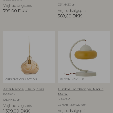
D34xH20 cm
Vejl. udsalgspris
799,00
DKK
Vejl. udsalgspris
369,00
DKK
CREATIVE COLLECTION
BLOOMINGVILLE
Azizi Pendel, Brun, Glas
Bubble Bordlampe, Natur,
82056471
Metal
82063025
D30xH30 cm
L27xH34,5xW27 cm
Vejl. udsalgspris
1.399,00
DKK
Vejl. udsalgspris