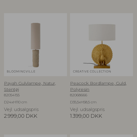
BLOOMINGVILLE
CREATIVE COLLECTION
Payah Gulvlampe, Natur,
Peacock Bordlampe, Guld,
Stentøj
Polyresin
82054155
82068666
D24xH110 cm
D35,5xH58,5 cm
Vejl. udsalgspris
Vejl. udsalgspris
2.999,00
DKK
1.399,00
DKK