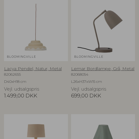
BLOOMINGVILLE
BLOOMINGVILLE
Lacya Pendel, Natur, Metal
Lemar Bordlampe, Grå, Metal
82062655
82068054
D40xH18 cm
L26xH37xW15 cm
Vejl. udsalgspris
Vejl. udsalgspris
1.499,00
DKK
699,00
DKK