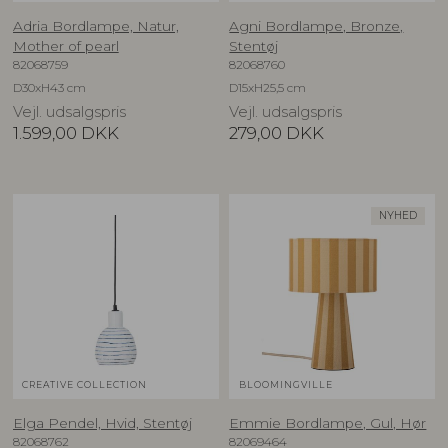
Adria Bordlampe, Natur,
Agni Bordlampe, Bronze,
Mother of pearl
Stentøj
82068759
82068760
D30xH43 cm
D15xH25,5 cm
Vejl. udsalgspris
Vejl. udsalgspris
1.599,00
DKK
279,00
DKK
NYHED
CREATIVE COLLECTION
BLOOMINGVILLE
Elga Pendel, Hvid, Stentøj
Emmie Bordlampe, Gul, Hør
82068762
82069464