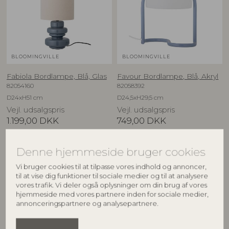
BLOOMINGVILLE
BLOOMINGVILLE
Fabiola Bordlampe, Blå, Glas
Favour Bordlampe, Blå, Akryl
82054160
82058392
D24xH51 cm
D24,5xH29,5 cm
Vejl. udsalgspris
Vejl. udsalgspris
1.199,00
DKK
749,00
DKK
Denne hjemmeside bruger cookies
Vi bruger cookies til at tilpasse vores indhold og annoncer,
til at vise dig funktioner til sociale medier og til at analysere
vores trafik. Vi deler også oplysninger om din brug af vores
hjemmeside med vores partnere inden for sociale medier,
annonceringspartnere og analysepartnere.