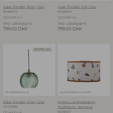
Adar Pendel, Brun, Glas
Adar Pendel, Grå, Glas
82069076
82068390
D22xH20 cm
D22xH20 cm
Vejl. udsalgspris
Vejl. udsalgspris
799,00
DKK
799,00
DKK
BESTSELLER
BLOOMINGVILLE
BLOOMINGVILLE MINI
Adar Pendel, Grøn, Glas
Agnes Lampeskærm,
30706089
Multifarvet, Bambus
82058537
D22xH20 cm