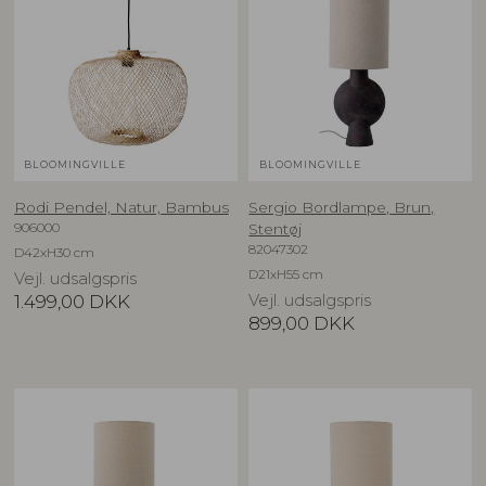
BLOOMINGVILLE
BLOOMINGVILLE
Rodi Pendel, Natur, Bambus
Sergio Bordlampe, Brun,
906000
Stentøj
82047302
D42xH30 cm
D21xH55 cm
Vejl. udsalgspris
1.499,00
DKK
Vejl. udsalgspris
899,00
DKK