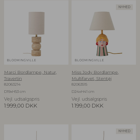
NYHED
BLOOMINGVILLE
BLOOMINGVILLE
Marci Bordlampe, Natur,
Miss Jody Bordlampe,
Travertin
Multifarvet, Stentøj
82063214
82063515
D19xH53 cm
D24xH41 cm
Vejl. udsalgspris
Vejl. udsalgspris
1.999,00
DKK
1.199,00
DKK
NYHED