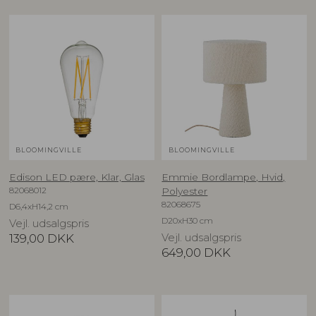
BLOOMINGVILLE
BLOOMINGVILLE
Edison LED pære, Klar, Glas
Emmie Bordlampe, Hvid,
82068012
Polyester
82068675
D6,4xH14,2 cm
D20xH30 cm
Vejl. udsalgspris
139,00
DKK
Vejl. udsalgspris
649,00
DKK