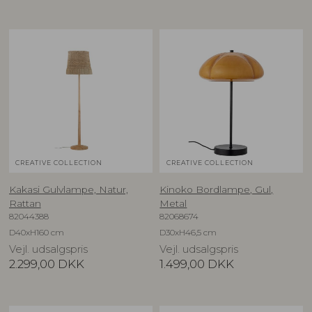
CREATIVE COLLECTION
CREATIVE COLLECTION
Kakasi Gulvlampe, Natur,
Kinoko Bordlampe, Gul,
Rattan
Metal
82044388
82068674
D40xH160 cm
D30xH46,5 cm
Vejl. udsalgspris
Vejl. udsalgspris
2.299,00
DKK
1.499,00
DKK