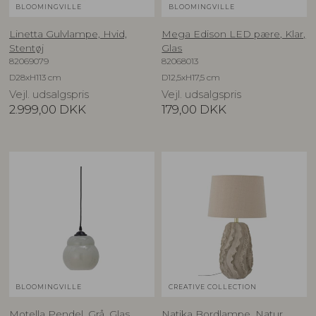
BLOOMINGVILLE
BLOOMINGVILLE
Linetta Gulvlampe, Hvid,
Mega Edison LED pære, Klar,
Stentøj
Glas
82069079
82068013
D28xH113 cm
D12,5xH17,5 cm
Vejl. udsalgspris
Vejl. udsalgspris
2.999,00
DKK
179,00
DKK
BLOOMINGVILLE
CREATIVE COLLECTION
Motella Pendel, Grå, Glas
Natika Bordlampe, Natur,