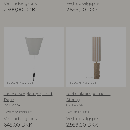
Vejl. udsalgspris
Vejl. udsalgspris
2.599,00
DKK
2.599,00
DKK
BLOOMINGVILLE
BLOOMINGVILLE
Janese Væglampe, Hvid,
Jani Gulvlampe, Natur,
Papir
Stentøj
82062224
82062234
L28xH28xW14 cm
D24xH114 cm
Vejl. udsalgspris
Vejl. udsalgspris
649,00
DKK
2.999,00
DKK