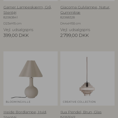
Garner Lampeskærm, Grå,
Giacoma Gulvlampe, Natur,
Stentøj
Gummitræ
82060841
82068328
D23xH15 cm
D44xH155 cm
Vejl. udsalgspris
Vejl. udsalgspris
399,00
DKK
2.799,00
DKK
BLOOMINGVILLE
CREATIVE COLLECTION
Heide Bordlampe, Hvid,
Ilua Pendel, Brun, Glas
82063049
Stentøj