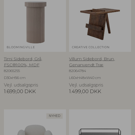
BLOOMINGVILLE
CREATIVE COLLECTION
Timi Sidebord, Grå,
Villum Sidebord, Brun,
FSC®100%, MDF
Genanvendt Træ
82065255
82064784
D30xH56 cm
L60xH48xW40 cm
Vejl. udsalgspris
Vejl. udsalgspris
1.699,00
DKK
1.499,00
DKK
NYHED