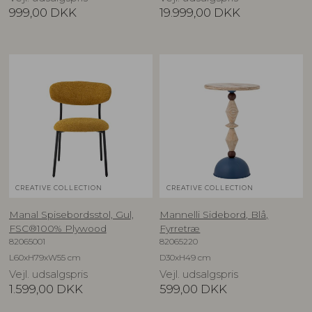
999,00
DKK
19.999,00
DKK
CREATIVE COLLECTION
CREATIVE COLLECTION
Manal Spisebordsstol, Gul,
Mannelli Sidebord, Blå,
FSC®100% Plywood
Fyrretræ
82065001
82065220
L60xH79xW55 cm
D30xH49 cm
Vejl. udsalgspris
Vejl. udsalgspris
1.599,00
DKK
599,00
DKK