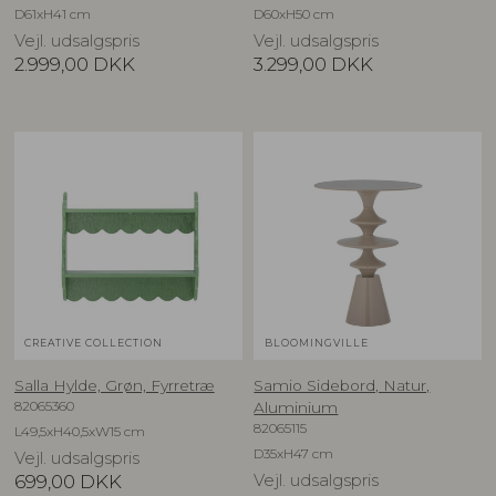
D61xH41 cm
D60xH50 cm
Vejl. udsalgspris
Vejl. udsalgspris
2.999,00
DKK
3.299,00
DKK
CREATIVE COLLECTION
BLOOMINGVILLE
Salla Hylde, Grøn, Fyrretræ
Samio Sidebord, Natur,
82065360
Aluminium
82065115
L49,5xH40,5xW15 cm
D35xH47 cm
Vejl. udsalgspris
699,00
DKK
Vejl. udsalgspris