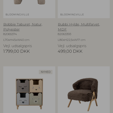
BLOOMINGVILLE
BLOOMINGVILLE
Bobbie Taburet, Natur,
Bubbi Hylde, Multifarvet,
Polyester
MDF
82065374
82063393
L70xH45xW40 cm
L80xH22,5xW17 cm
Vejl. udsalgspris
Vejl. udsalgspris
1.799,00
DKK
499,00
DKK
NYHED