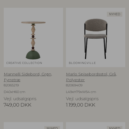
NYHED
CREATIVE COLLECTION
BLOOMINGVILLE
Mannelli Sidebord, Grøn,
Marlo Spisebordsstol, Grå,
Fyrretræ
Polyester
82065219
82069409
D40xH60 cm
L49xH79xW54 cm
Vejl. udsalgspris
Vejl. udsalgspris
749,00
DKK
1.199,00
DKK
NYHED
NYHED