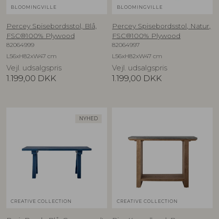
BLOOMINGVILLE
BLOOMINGVILLE
Percey Spisebordsstol, Blå,
Percey Spisebordsstol, Natur,
FSC®100% Plywood
FSC®100% Plywood
82064999
82064997
L56xH82xW47 cm
L56xH82xW47 cm
Vejl. udsalgspris
Vejl. udsalgspris
1.199,00
DKK
1.199,00
DKK
NYHED
CREATIVE COLLECTION
CREATIVE COLLECTION