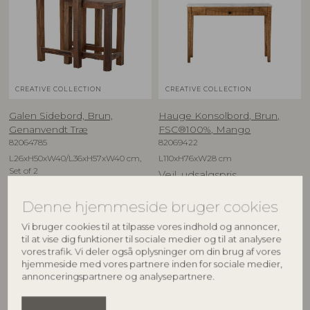
CREATIVE COLLECTION
CREATIVE COLLECTION
Galen Sidebord, Brun,
Hauge Konsolbord, Brun,
Genanvendt Træ
FSC®100%, Mango
82064785
82069422
L26xH50xW40/L36xH57xW40 cm,
L110xH76xW28 cm
Set of 2
Vejl. udsalgspris
Vejl. udsalgspris
3.699,00
DKK
1.399,00
DKK
Denne hjemmeside bruger cookies
Vi bruger cookies til at tilpasse vores indhold og annoncer,
til at vise dig funktioner til sociale medier og til at analysere
vores trafik. Vi deler også oplysninger om din brug af vores
BESTSELLER
hjemmeside med vores partnere inden for sociale medier,
annonceringspartnere og analysepartnere.