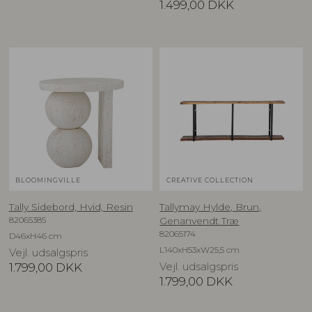
1.499,00
DKK
BLOOMINGVILLE
CREATIVE COLLECTION
Tally Sidebord, Hvid, Resin
Tallymay Hylde, Brun,
82065385
Genanvendt Træ
82065174
D46xH46 cm
L140xH53xW25,5 cm
Vejl. udsalgspris
1.799,00
DKK
Vejl. udsalgspris
1.799,00
DKK