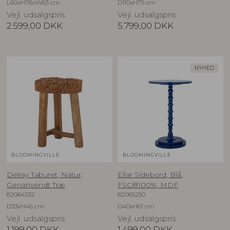
L60xH76xW63 cm
D110xH75 cm
Vejl. udsalgspris
Vejl. udsalgspris
2.599,00
DKK
5.799,00
DKK
NYHED
BLOOMINGVILLE
BLOOMINGVILLE
Delray Taburet, Natur,
Ellar Sidebord, Blå,
Genanvendt Træ
FSC®100%, MDF
82064532
82065250
D33xH46 cm
D40xH61 cm
Vejl. udsalgspris
Vejl. udsalgspris
1.199,00
DKK
1.499,00
DKK