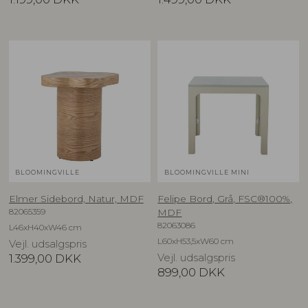
BLOOMINGVILLE
BLOOMINGVILLE MINI
Elmer Sidebord, Natur, MDF
Felipe Bord, Grå, FSC®100%,
82065359
MDF
82063086
L46xH40xW46 cm
L60xH53,5xW60 cm
Vejl. udsalgspris
1.399,00
DKK
Vejl. udsalgspris
899,00
DKK