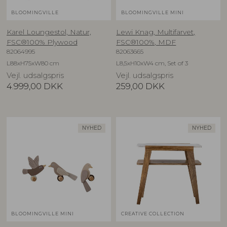
BLOOMINGVILLE
BLOOMINGVILLE MINI
Karel Loungestol, Natur,
Lewi Knag, Multifarvet,
FSC®100% Plywood
FSC®100%, MDF
82064995
82063665
L88xH75xW80 cm
L8,5xH10xW4 cm, Set of 3
Vejl. udsalgspris
Vejl. udsalgspris
4.999,00
DKK
259,00
DKK
NYHED
NYHED
BLOOMINGVILLE MINI
CREATIVE COLLECTION