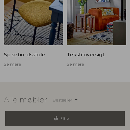
Spisebordsstole
Tekstiloversigt
​Se mere
Se mere
Alle møbler
Bestseller
tune
Filtre