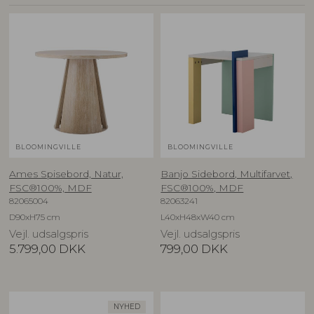
BLOOMINGVILLE
BLOOMINGVILLE
Ames Spisebord, Natur,
Banjo Sidebord, Multifarvet,
FSC®100%, MDF
FSC®100%, MDF
82065004
82063241
D90xH75 cm
L40xH48xW40 cm
Vejl. udsalgspris
Vejl. udsalgspris
5.799,00
DKK
799,00
DKK
NYHED