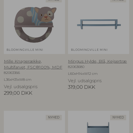
BLOOMINGVILLE MINI
BLOOMINGVILLE MINI
Mille Knagerække,
Mingus Hylde, Blå, Kejsertræ
82063680
Multifarvet, FSC®100%, MDF
82063366
L60xH14xW12 cm
L36xH31xW8 cm
Vejl. udsalgspris
Vejl. udsalgspris
319,00
DKK
299,00
DKK
NYHED
NYHED