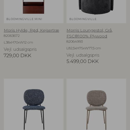
BLOOMINGVILLE MINI
BLOOMINGVILLE
Moris Hylde, Rød, Kejsertræ
Morris Loungestol, Grå,
82063672
FSC®100% Plywood
82064993
L38xH70xW12 cm
L82,5xH75xW77,5 cm
Vejl. udsalgspris
729,00
DKK
Vejl. udsalgspris
5.499,00
DKK