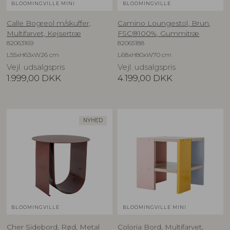
BLOOMINGVILLE MINI
BLOOMINGVILLE
Calle Bogreol m/skuffer,
Camino Loungestol, Brun,
Multifarvet, Kejsertræ
FSC®100%, Gummitræ
82063169
82065188
L55xH63xW26 cm
L68xH80xW70 cm
Vejl. udsalgspris
Vejl. udsalgspris
1.999,00
DKK
4.199,00
DKK
NYHED
BLOOMINGVILLE
BLOOMINGVILLE MINI
Cher Sidebord, Rød, Metal
Coloria Bord, Multifarvet,