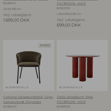
82069411
FSC®100%, MDF
82062919
D43xH38 cm
L35xH35xW35 cm
Vejl. udsalgspris
1.699,00
DKK
Vejl. udsalgspris
699,00
DKK
NYHED
BLOOMINGVILLE
BLOOMINGVILLE
Cortone Spisebordsstol, Grøn,
Della Spisebord, Rød,
Genanvendt Polyester
FSC®100%, MDF
82069413
82065003