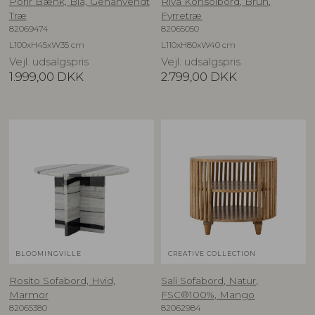
Porir Bænk, Blå, Genanvendt
Riva Konsolbord, Brun,
Træ
Fyrretræ
82069474
82065050
L100xH45xW35 cm
L110xH80xW40 cm
Vejl. udsalgspris
Vejl. udsalgspris
1.999,00
DKK
2.799,00
DKK
BLOOMINGVILLE
CREATIVE COLLECTION
Rosito Sofabord, Hvid,
Sali Sofabord, Natur,
Marmor
FSC®100%, Mango
82065380
82062984