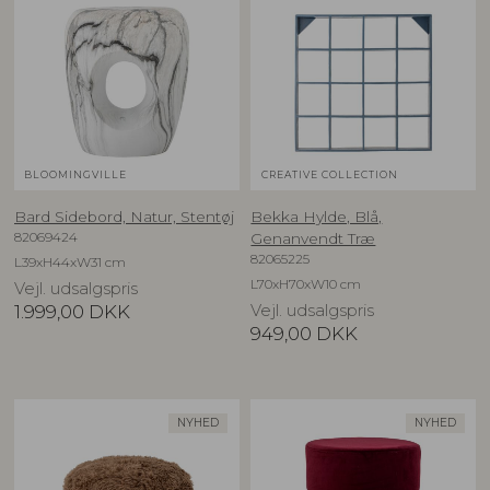
BLOOMINGVILLE
CREATIVE COLLECTION
Bard Sidebord, Natur, Stentøj
Bekka Hylde, Blå,
82069424
Genanvendt Træ
82065225
L39xH44xW31 cm
L70xH70xW10 cm
Vejl. udsalgspris
1.999,00
DKK
Vejl. udsalgspris
949,00
DKK
NYHED
NYHED