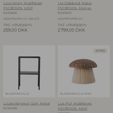
Lewi Knag, Multifarvet,
Livi Sidebord, Natur,
FSC®100%, MDF
FSC®100%, Mango
82063666
82069500
L8,5xH10xW4 cm, Set of 3
L61xH57xW30 cm
Vejl. udsalgspris
Vejl. udsalgspris
259,00
DKK
2.799,00
DKK
NYHED
BLOOMINGVILLE
BLOOMINGVILLE MINI
Loups Bogreol, Sort, Metal
Lue Puf, Multifarvet,
82064836
FSC®100%, MDF