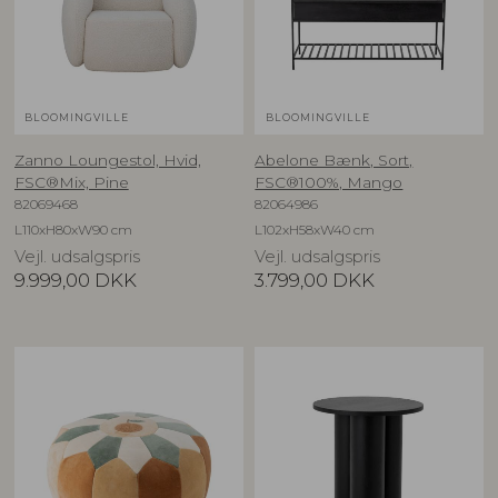
BLOOMINGVILLE
BLOOMINGVILLE
Zanno Loungestol, Hvid,
Abelone Bænk, Sort,
FSC®Mix, Pine
FSC®100%, Mango
82069468
82064986
L110xH80xW90 cm
L102xH58xW40 cm
Vejl. udsalgspris
Vejl. udsalgspris
9.999,00
DKK
3.799,00
DKK