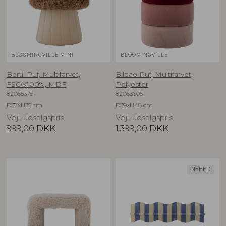
BLOOMINGVILLE MINI
BLOOMINGVILLE
Bertil Puf, Multifarvet,
Bilbao Puf, Multifarvet,
FSC®100%, MDF
Polyester
82065375
82063605
D37xH35 cm
D39xH48 cm
Vejl. udsalgspris
Vejl. udsalgspris
999,00
DKK
1.399,00
DKK
NYHED