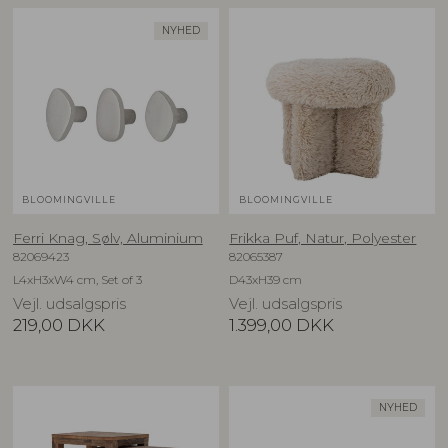
NYHED
BLOOMINGVILLE
BLOOMINGVILLE
Ferri Knag, Sølv, Aluminium
Frikka Puf, Natur, Polyester
82069423
82065387
L4xH3xW4 cm, Set of 3
D43xH39 cm
Vejl. udsalgspris
Vejl. udsalgspris
219,00
DKK
1.399,00
DKK
NYHED