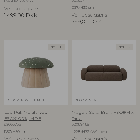
82063714
L59xH90xW38 cm
D37xH30 cm
Vejl. udsalgspris
1.499,00
DKK
Vejl. udsalgspris
999,00
DKK
NYHED
NYHED
BLOOMINGVILLE MINI
BLOOMINGVILLE
Lue Puf, Multifarvet,
Magola Sofa, Brun, FSC®Mix,
FSC®100%, MDF
Pine
82063736
82069469
D37xH30 cm
L228xH72xW94 cm
Vejl. udsalgspris
Vejl. udsalgspris