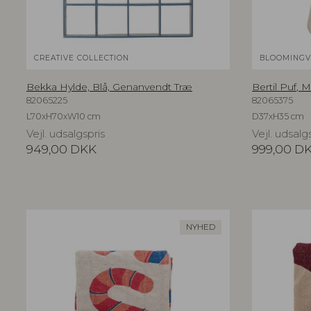
CREATIVE COLLECTION
BLOOMINGVI
Bekka Hylde, Blå, Genanvendt Træ
Bertil Puf,
82065225
82065375
L70xH70xW10 cm
D37xH35 cm
Vejl. udsalgspris
Vejl. udsalg
949,00
DKK
999,00
D
NYHED