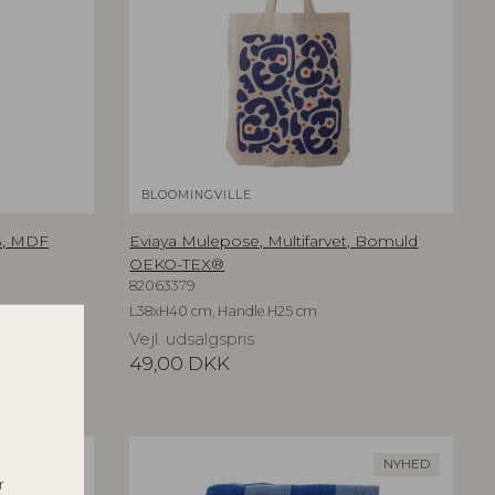
BLOOMINGVILLE
%, MDF
Eviaya Mulepose, Multifarvet, Bomuld
OEKO-TEX®
82063379
L38xH40 cm, Handle H25 cm
Vejl. udsalgspris
49,00
DKK
NYHED
r