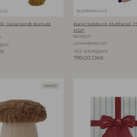
ILLE
BLOOMINGVILLE
, Blå, Genanvendt Bomuld
Banjo Sidebord, Multifarvet,
MDF
82063241
m
L40xH48xW40 cm
spris
KK
Vejl. udsalgspris
799,00
DKK
NYHED