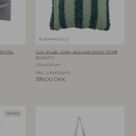
BLOOMINGVILLE
C®100%,
Cory Pude, Grøn, Bomuld OEKO-TEX®
82069372
L50xW50 cm
Vejl. udsalgspris
399,00
DKK
NYHED