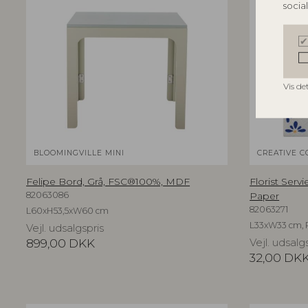
socia
Vis de
BLOOMINGVILLE MINI
CREATIVE C
Felipe Bord, Grå, FSC®100%, MDF
Florist Servi
82063086
Paper
82063271
L60xH53,5xW60 cm
L33xW33 cm, 
Vejl. udsalgspris
899,00
DKK
Vejl. udsalg
32,00
DK