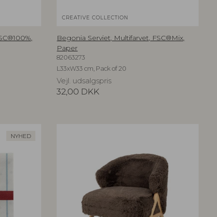
CREATIVE COLLECTION
 FSC®100%,
Begonia Serviet, Multifarvet, FSC®Mix,
Paper
82063273
L33xW33 cm, Pack of 20
Vejl. udsalgspris
32,00
DKK
NYHED