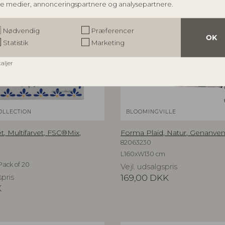
le medier, annonceringspartnere og analysepartnere.
Nødvendig
Præferencer
OK
Statistik
Marketing
taljer
OLLECTION
BLOOMINGVILLE
et, Multifarvet, FSC®Mix,
Forma Plaid, Natur, Genanve
82063230
L160xW130 cm
Pack of 20
Vejl. udsalgspris
spris
169,00
DKK
K