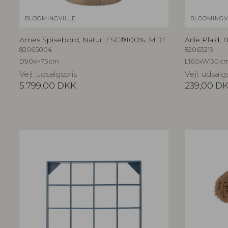
BLOOMINGVILLE
BLOOMINGV
Ames Spisebord, Natur, FSC®100%, MDF
Arlie Plaid
82065004
82063219
D90xH75 cm
L160xW130 c
Vejl. udsalgspris
Vejl. udsalg
5.799,00
DKK
239,00
D