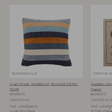
BLOOMINGVILLE
CREATIVE C
Gyani Pude, Multifarvet, Bomuld OEKO-
Hadden Serv
TEX®
Paper
82069370
82063270
L50xW50 cm
L33xW33 cm, 
Vejl. udsalgspris
Vejl. udsalg
449,00
DKK
32,00
DK