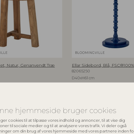
ILLE
BLOOMINGVILLE
ret, Natur, Genanvendt Træ
Ellar Sidebord, Blå, FSC®100
82065250
D40xH61 cm
spris
Vejl. udsalgspris
KK
1.499,00
DKK
nne hjemmeside bruger cookies
ger cookies til at tilpasse vores indhold og annoncer, til at vise dig
oner til sociale medier og til at analysere vores trafik. Vi deler også
ninger om din brug af vores hjemmeside med vores partnere inden fo