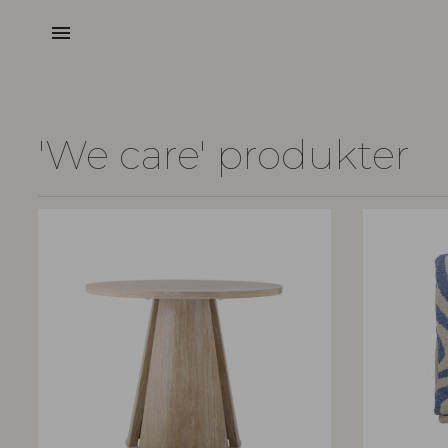
menu
'We care' produkter