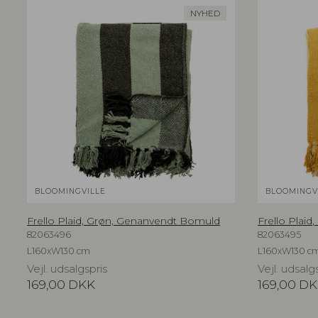
NYHED
BLOOMINGVILLE
BLOOMINGV
Frello Plaid, Grøn, Genanvendt Bomuld
Frello Plai
82063496
82063495
L160xW130 cm
L160xW130 c
Vejl. udsalgspris
Vejl. udsalg
169,00
DKK
169,00
DK