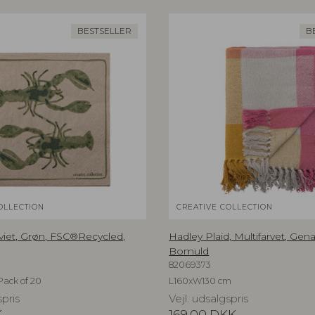
BESTSELLER
B
OLLECTION
CREATIVE COLLECTION
iet, Grøn, FSC®Recycled,
Hadley Plaid, Multifarvet, Ge
Bomuld
82069373
Pack of 20
L160xW130 cm
spris
Vejl. udsalgspris
K
169,00
DKK