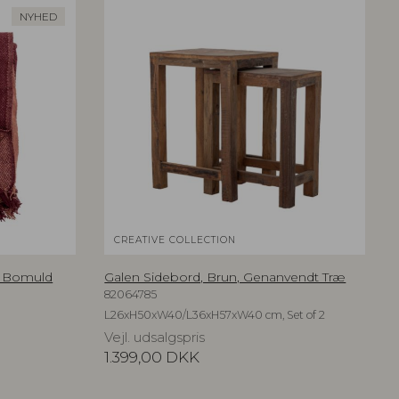
NYHED
CREATIVE COLLECTION
t Bomuld
Galen Sidebord, Brun, Genanvendt Træ
82064785
L26xH50xW40/L36xH57xW40 cm, Set of 2
Vejl. udsalgspris
1.399,00
DKK