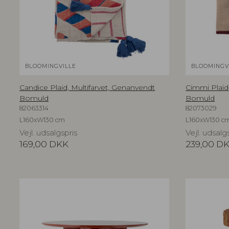
BLOOMINGVILLE
BLOOMINGV
Candice Plaid, Multifarvet, Genanvendt
Cimmi Plaid
Bomuld
Bomuld
82063314
82073029
L160xW130 cm
L160xW130 c
Vejl. udsalgspris
Vejl. udsalg
169,00
DKK
239,00
D