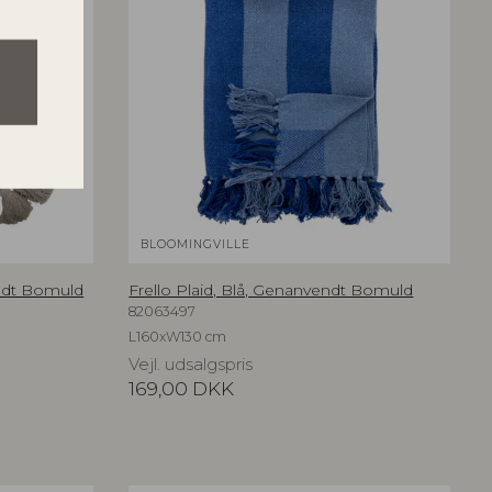
BLOOMINGVILLE
ndt Bomuld
Frello Plaid, Blå, Genanvendt Bomuld
82063497
L160xW130 cm
Vejl. udsalgspris
169,00
DKK