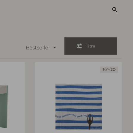
search
tune
Filtre
Bestseller
NYHED