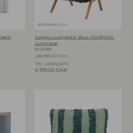
BLOOMINGVILLE
 Paper
Camino Loungestol, Brun, FSC®100%,
Gummitræ
82065188
L68xH80xW70 cm
Vejl. udsalgspris
4.199,00
DKK