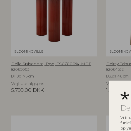
BLOOMINGVILLE
BLOOMINGV
Della Spisebord, Rød, FSC®100%, MDF
Delray Tabu
82065003
82064532
D110xH75 cm
D33xH46 cm
Vejl. udsalgspris
Vejl. udsalg
5.799,00
DKK
1.199,00
D
De
Vi bru
funkti
oplys