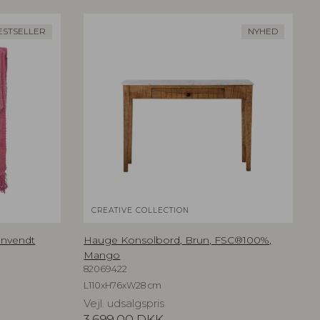
ESTSELLER
NYHED
CREATIVE COLLECTION
nanvendt
Hauge Konsolbord, Brun, FSC®100%,
Mango
82069422
L110xH76xW28 cm
Vejl. udsalgspris
3.699,00
DKK