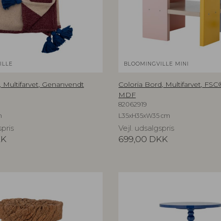
ILLE
BLOOMINGVILLE MINI
, Multifarvet, Genanvendt
Coloria Bord, Multifarvet, FS
MDF
82062919
m
L35xH35xW35 cm
spris
Vejl. udsalgspris
KK
699,00
DKK