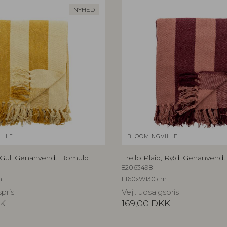
NYHED
ILLE
BLOOMINGVILLE
d, Gul, Genanvendt Bomuld
Frello Plaid, Rød, Genanvend
82063498
m
L160xW130 cm
spris
Vejl. udsalgspris
K
169,00
DKK