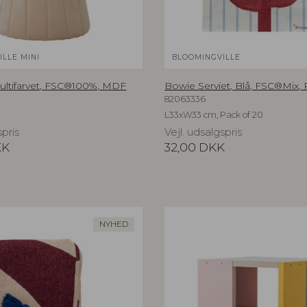
LLE MINI
BLOOMINGVILLE
 Multifarvet, FSC®100%, MDF
Bowie Serviet, Blå, FSC®Mix,
82063336
L33xW33 cm, Pack of 20
spris
Vejl. udsalgspris
KK
32,00
DKK
NYHED