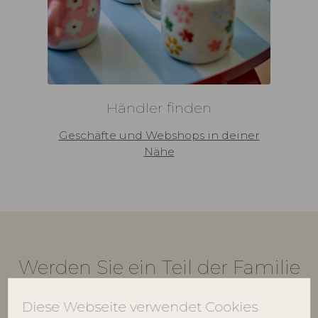
Händler finden
Geschäfte und Webshops in deiner
Nähe
Werden Sie ein Teil der Familie
Bloomingville Multibrand House
beliefert heute
Diese Webseite verwendet Cookies
mehr als 6.000 Händler weltweit mit Interieur.