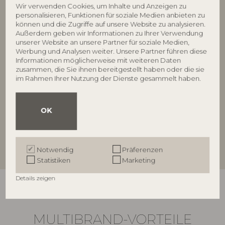
Wir verwenden Cookies, um Inhalte und Anzeigen zu
Unsere Kollektionen und hyggelige Designs haben
personalisieren, Funktionen für soziale Medien anbieten zu
im Laufe der Jahre ihren Platz in tausenden von
können und die Zugriffe auf unsere Website zu analysieren.
Außerdem geben wir Informationen zu Ihrer Verwendung
Wohnungen gefunden – und die Nachfrage wächst
unserer Website an unsere Partner für soziale Medien,
weiter. Geben Sie Ihrem Unternehmen die
Werbung und Analysen weiter. Unsere Partner führen diese
Möglichkeit, Teil unseres starken Händlernetzwerks
Informationen möglicherweise mit weiteren Daten
zu werden – wir freuen uns darauf, Sie willkommen
zusammen, die Sie ihnen bereitgestellt haben oder die sie
im Rahmen Ihrer Nutzung der Dienste gesammelt haben.
zu heißen.
OK
Mehr erfahren und Werden Sie Händler
Notwendig
Präferenzen
Statistiken
Marketing
Details zeigen
MULTIBRAND-VORTEILE