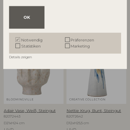
OK
Andere Kunden kauften auch
Notwendig
Präferenzen
Statistiken
Marketing
Details zeigen
BLOOMINGVILLE
CREATIVE COLLECTION
Adair Vase, Weiß, Steingut
Nettie Krug, Bunt, Steingut
82072443
82072642
D21xH24 cm
D12xH25,5 cm
UVP
UVP