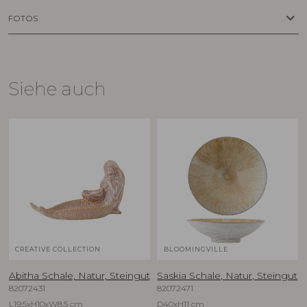
keyboard_arrow_down
FOTOS
Siehe auch
CREATIVE COLLECTION
BLOOMINGVILLE
Abitha Schale, Natur, Steingut
Saskia Schale, Natur, Steingut
82072431
82072471
L19,5xH10xW8,5 cm
D40xH11 cm