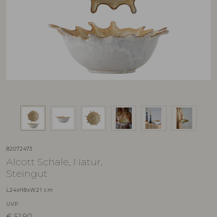
82072473
Alcott Schale, Natur,
Steingut
L24xH8xW21 cm
UVP
€
51,90