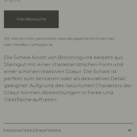
Händlersuche
Wir können nicht garantieren, dass das gesamte Sortiment bei
allen Händlern verfügbar ist.
Die Schale Alcott von Bloomingville besteht aus
Steingut mit einer charakteristischen Form und
einer schönen reaktiven Glasur. Die Schale ist
perfekt zum Servieren oder als dekoratives Detail
geeignet. Aufgrund des natürlichen Charakters der
Glasur können Abweichungen in Farbe und
Oberfläche auftreten.
keyboard_arrow_down
PRODUKTSPEZIFIKATIONEN