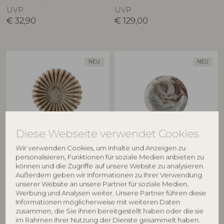
UVP
UVP
€
32,90
€
129,00
NEU
NEU
Diese Webseite verwendet Cookies
BLOOMINGVILLE
BLOOMINGVILLE
Wir verwenden Cookies, um Inhalte und Anzeigen zu
personalisieren, Funktionen für soziale Medien anbieten zu
Harmonia Schale, Natur,
Indah Schale, Natur, Marmor
können und die Zugriffe auf unsere Website zu analysieren.
Außerdem geben wir Informationen zu Ihrer Verwendung
82073254
Marmor
unserer Website an unsere Partner für soziale Medien,
82073253
D15xH5 cm
Werbung und Analysen weiter. Unsere Partner führen diese
D17,5xH6 cm
UVP
Informationen möglicherweise mit weiteren Daten
UVP
€
37,90
zusammen, die Sie ihnen bereitgestellt haben oder die sie
€
54,90
im Rahmen Ihrer Nutzung der Dienste gesammelt haben.