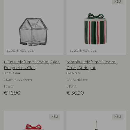
NEU
BLOOMINGVILLE
BLOOMINGVILLE
Elius Gefäß mit Deckel, Klar,
Marnia Gefäß mit Deckel,
Recyceltes Glas
Grün, Steingut
82068544
82073071
L10xH14xW10 cm
D12,5xH16 cm
UVP
UVP
€
16,90
€
36,90
NEU
NEU