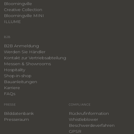
Bloomingville
Creative Collection
Bloomingville MINI
ILLUME
B2B
B2B Anmeldung
Werden Sie Händler
Kontakt zur Vertriebsabteilung
Messen & Showrooms
Hospitality
Shop-in-shop
Bauanleitungen
​Karriere
F
AQs
PRESSE
COMPLIANCE
Bilddatenbank
Rückrufinformation
Presseraum
Whistleblower
​Beschwerdeverfahren
GPSR