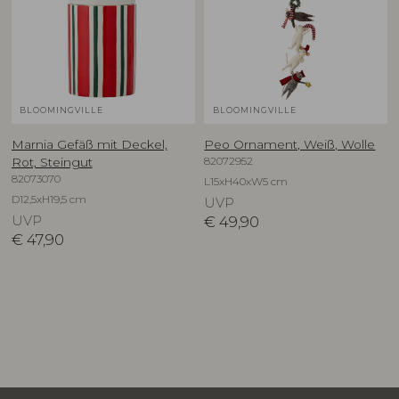
BLOOMINGVILLE
BLOOMINGVILLE
Marnia Gefäß mit Deckel,
Peo Ornament, Weiß, Wolle
82072952
Rot, Steingut
82073070
L15xH40xW5 cm
D12,5xH19,5 cm
UVP
UVP
€
49,90
€
47,90