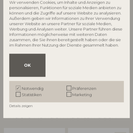
Wir verwenden Cookies, um Inhalte und Anzeigen zu
personalisieren, Funktionen für soziale Medien anbieten zu
können und die Zugriffe auf unsere Website zu analysieren.
Außerdem geben wir Informationen zu Ihrer Verwendung
unserer Website an unsere Partner für soziale Medien,
Werbung und Analysen weiter. Unsere Partner führen diese
Informationen möglicherweise mit weiteren Daten
BLOOMINGVILLE
BLOOMINGVILLE
zusammen, die Sie ihnen bereitgestellt haben oder die sie
im Rahmen Ihrer Nutzung der Dienste gesammelt haben.
Marnia Gefäß mit Deckel,
Gloria Gefäß mit Deckel, Rot,
Rot, Steingut
Keramik
82073070
82069392
OK
D12,5xH19,5 cm
L20,5xH34xW20,5 cm
UVP
UVP
€
47,90
€
94,90
Notwendig
Präferenzen
Statistiken
Marketing
Details zeigen
Andere Kunden kauften auch