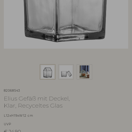
82068543
Elius Gefäß mit Deckel,
Klar, Recyceltes Glas
L12xH19xW12 cm
UVP
€
24,90