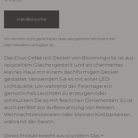
Händlersuche
Wir können nicht garantieren, dass das gesamte Sortiment bei
allen Händlern verfügbar ist.
Das Elius Gefäá mit Deckel von Bloomingville ist aus
recyceltem Glas hergestellt und als charmantes
kleines Haus mit einem dachförmigen Deckel
gestaltet. Verwenden Sie es mit einer LED-
Lichtquelle, um während der Feiertage ein
gemütliches Leuchten zu erzeugen oder
schmücken Sie es mit festlichen Ornamenten. Es ist
auch perfekt zur Aufbewahrung von Keksen,
Weihnachtsleckereien oder kleinen Kostbarkeiten
während der Saison.
Dieses Produkt besteht aus recyceltem Glas.
keyboard_arrow_down