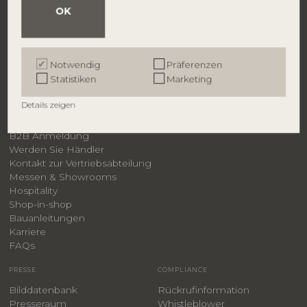
OK
MARKEN
Bloomingville
Creative Collection
Notwendig
Präferenzen
Bloomingville MINI
Statistiken
Marketing
ILLUME
Details zeigen
B2B
B2B Anmeldung
Werden Sie Händler
Kontakt zur Vertriebsabteilung
Messen & Showrooms
Hospitality
Shop-in-shop
Bauanleitungen
​Karriere
F
AQs
PRESSE
COMPLIANCE
Bilddatenbank
Rückrufinformation
Presseraum
Whistleblower