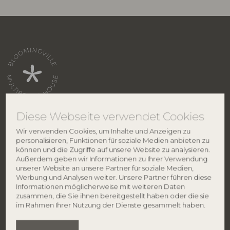
Diese Webseite verwendet Cookies
Wir verwenden Cookies, um Inhalte und Anzeigen zu
KONTAKT
ÜBER BLOOMINGVILLE
personalisieren, Funktionen für soziale Medien anbieten zu
können und die Zugriffe auf unsere Website zu analysieren.
Bloomingville HQ
Über uns
Außerdem geben wir Informationen zu Ihrer Verwendung
Lene Haus Vej 1-5
Vertriebspartnersuche
unserer Website an unsere Partner für soziale Medien,
DK-7430 Ikast
Karriere
Werbung und Analysen weiter. Unsere Partner führen diese
Dänemark
Smiley
Informationen möglicherweise mit weiteren Daten
​Datenschutzpolitik
zusammen, die Sie ihnen bereitgestellt haben oder die sie
Impressum
Telefon: +45 96 26 46 45
im Rahmen Ihrer Nutzung der Dienste gesammelt haben.
DE: 27 91 90 81
info@bloomingville.com