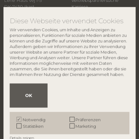
Lene Haus Vej 1-5
Vertriebspartnersuche
DK-7430 Ikast
Karriere
Dänemark
Smiley
Diese Webseite verwendet Cookies
​Datenschutzpolitik
Impressum
Telefon: +45 96 26 46 45
Wir verwenden Cookies, um Inhalte und Anzeigen zu
DE: 27 91 90 81
personalisieren, Funktionen für soziale Medien anbieten zu
info@bloomingville.com
können und die Zugriffe auf unsere Website zu analysieren.
Außerdem geben wir Informationen zu Ihrer Verwendung
MARKEN
unserer Website an unsere Partner für soziale Medien,
Werbung und Analysen weiter. Unsere Partner führen diese
Bloomingville
Informationen möglicherweise mit weiteren Daten
Creative Collection
zusammen, die Sie ihnen bereitgestellt haben oder die sie
Bloomingville MINI
im Rahmen Ihrer Nutzung der Dienste gesammelt haben.
ILLUME
B2B
OK
B2B Anmeldung
Werden Sie Händler
Kontakt zur Vertriebsabteilung
Notwendig
Präferenzen
Messen & Showrooms
Statistiken
Marketing
Hospitality
Shop-in-shop
Details zeigen