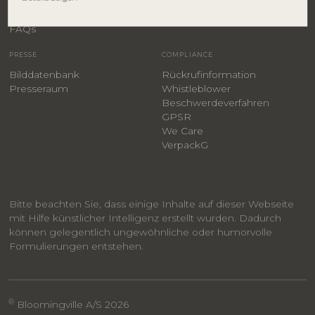
Bauanleitungen
​Karriere
F
AQs
PRESSE
COMPLIANCE
Bilddatenbank
Rückrufinformation
Presseraum
Whistleblower
​Beschwerdeverfahren
GPSR
We Care
VerpackG
Bitte beachten Sie, dass einige Inhalte auf dieser Webseite
mit Hilfe künstlicher Intelligenz erstellt wurden. Dadurch
können gelegentlich ungewöhnliche oder humorvolle
Formulierungen entstehen.
®
Bloomingville A/S 2026