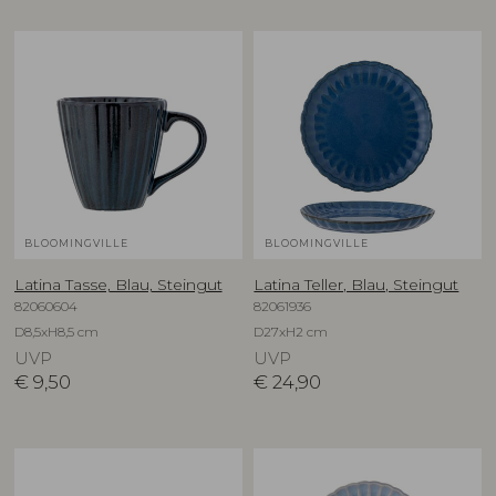
BLOOMINGVILLE
BLOOMINGVILLE
Latina Tasse, Blau, Steingut
Latina Teller, Blau, Steingut
82060604
82061936
D8,5xH8,5 cm
D27xH2 cm
UVP
UVP
€
9,50
€
24,90