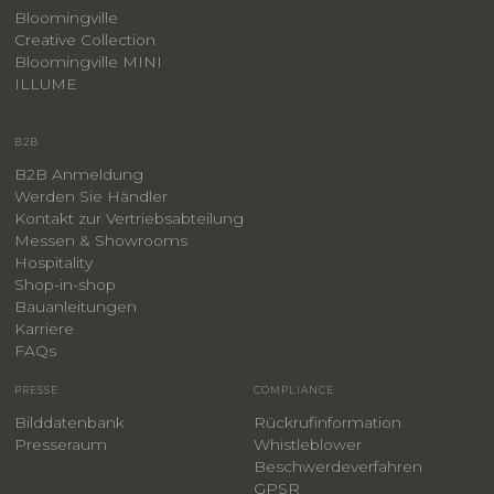
Bloomingville
Creative Collection
Bloomingville MINI
ILLUME
B2B
B2B Anmeldung
Werden Sie Händler
Kontakt zur Vertriebsabteilung
Messen & Showrooms
Hospitality
Shop-in-shop
Bauanleitungen
​Karriere
F
AQs
PRESSE
COMPLIANCE
Bilddatenbank
Rückrufinformation
Presseraum
Whistleblower
​Beschwerdeverfahren
GPSR