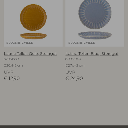
BLOOMINGVILLE
BLOOMINGVILLE
Latina Teller, Gelb, Steingut
Latina Teller, Blau, Steingut
82061369
82061940
D20xH2 cm
D27xH2 cm
UVP
UVP
€
12,90
€
24,90