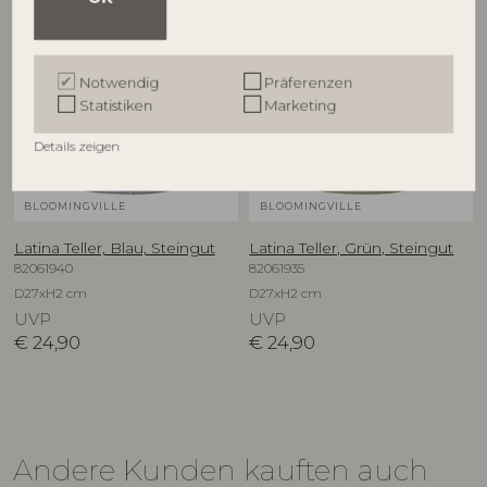
Notwendig
Präferenzen
Statistiken
Marketing
Details zeigen
BLOOMINGVILLE
BLOOMINGVILLE
Latina Teller, Blau, Steingut
Latina Teller, Grün, Steingut
82061940
82061935
D27xH2 cm
D27xH2 cm
UVP
UVP
€
24,90
€
24,90
Andere Kunden kauften auch