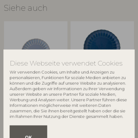
Siehe auch
Diese Webseite verwendet Cookies
Wir verwenden Cookies, um Inhalte und Anzeigen zu
personalisieren, Funktionen für soziale Medien anbieten zu
BLOOMINGVILLE
BLOOMINGVILLE
können und die Zugriffe auf unsere Website zu analysieren.
Außerdem geben wir Informationen zu Ihrer Verwendung
Latina Teller, Blau, Steingut
Latina Teller, Blau, Steingut
unserer Website an unsere Partner für soziale Medien,
82061371
82061936
Werbung und Analysen weiter. Unsere Partner führen diese
D20xH2 cm
D27xH2 cm
Informationen möglicherweise mit weiteren Daten
zusammen, die Sie ihnen bereitgestellt haben oder die sie
UVP
UVP
im Rahmen Ihrer Nutzung der Dienste gesammelt haben.
€
12,90
€
24,90
OK