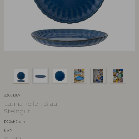
82061367
Latina Teller, Blau,
Steingut
D20xH2 cm
UVP
€
12,90