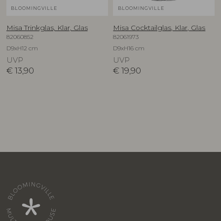
BLOOMINGVILLE
BLOOMINGVILLE
Misa Trinkglas, Klar, Glas
Misa Cocktailglas, Klar, Glas
82060852
82061973
D9xH12 cm
D9xH16 cm
UVP
UVP
€
13,90
€
19,90