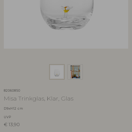
82060850
Misa Trinkglas, Klar, Glas
D9xH12 cm
UVP
€
13,90