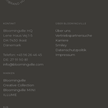
KONTAKT
ÜBER BLOOMINGVILLE
Bloomingville HQ
Über uns
Lene Haus Vej 1-5
Vertriebspartnersuche
DK-7430 Ikast
Karriere
Dänemark
Smiley
​Datenschutzpolitik
Impressum
Telefon: +45 96 26 46 45
DE: 27 91 90 81
info@bloomingville.com
MARKEN
Bloomingville
Creative Collection
Bloomingville MINI
ILLUME
B2B