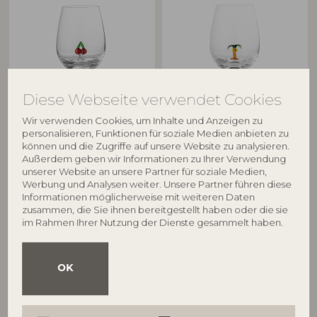
BLOOMINGVILLE
BLOOMINGVILLE
Diese Webseite verwendet Cookies
Misa Trinkglas, Klar, Glas
Misa Trinkglas, Klar, Glas
Wir verwenden Cookies, um Inhalte und Anzeigen zu
82061970
82060853
personalisieren, Funktionen für soziale Medien anbieten zu
können und die Zugriffe auf unsere Website zu analysieren.
D9xH12 cm
D9xH12 cm
Außerdem geben wir Informationen zu Ihrer Verwendung
UVP
UVP
unserer Website an unsere Partner für soziale Medien,
€
13,90
€
13,90
Werbung und Analysen weiter. Unsere Partner führen diese
Informationen möglicherweise mit weiteren Daten
zusammen, die Sie ihnen bereitgestellt haben oder die sie
im Rahmen Ihrer Nutzung der Dienste gesammelt haben.
OK