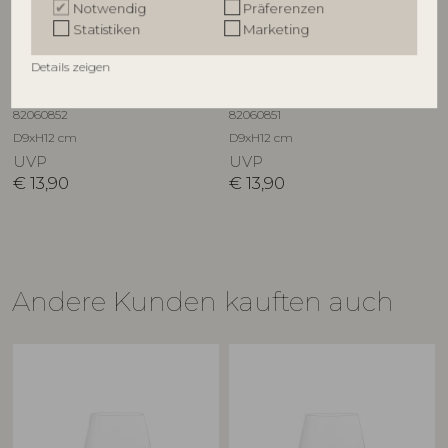
Notwendig
Präferenzen
Statistiken
Marketing
BLOOMINGVILLE
BLOOMINGVILLE
Details zeigen
Misa Trinkglas, Klar, Glas
Misa Trinkglas, Klar, Glas
82060852
82060851
D9xH12 cm
D9xH12 cm
UVP
UVP
€
13,90
€
13,90
Andere Kunden kauften auch