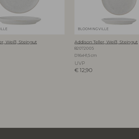
ILLE
BLOOMINGVILLE
er, Weiß, Steingut
Addison Teller, Weiß, Steingut
82072005
D16xH1,5 cm
UVP
€
12,90