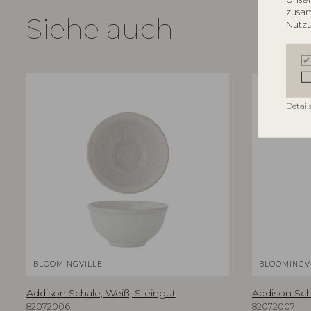
zusam
Siehe auch
Nutzu
Detail
BLOOMINGVILLE
BLOOMINGV
Addison Schale, Weiß, Steingut
Addison Sch
82072006
82072007