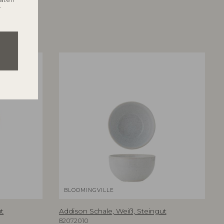
r
BLOOMINGVILLE
ut
Addison Schale, Weiß, Steingut
82072010