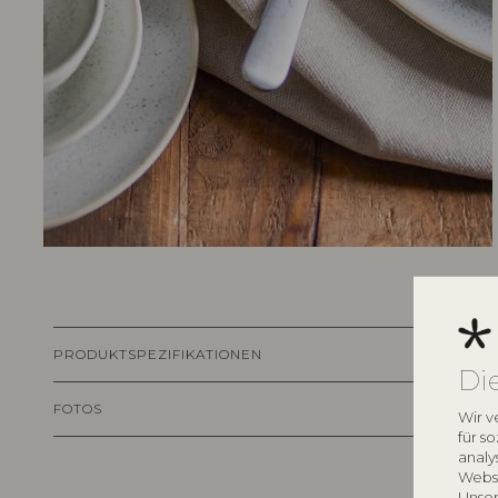
PRODUKTSPEZIFIKATIONEN
Di
FOTOS
Wir v
für s
analy
Websi
Unser