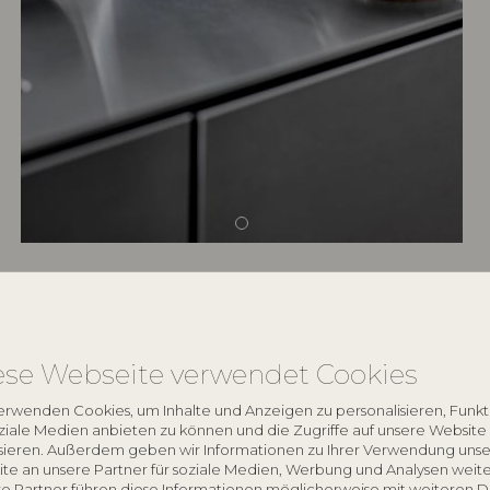
keyboard_arrow_down
ese Webseite verwendet Cookies
keyboard_arrow_down
erwenden Cookies, um Inhalte und Anzeigen zu personalisieren, Funk
oziale Medien anbieten zu können und die Zugriffe auf unsere Website
sieren. Außerdem geben wir Informationen zu Ihrer Verwendung unse
te an unsere Partner für soziale Medien, Werbung und Analysen weite
e Partner führen diese Informationen möglicherweise mit weiteren 