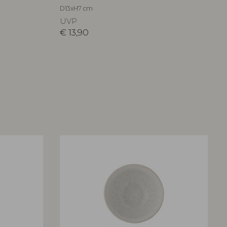
D13xH7 cm
UVP
€
13,90