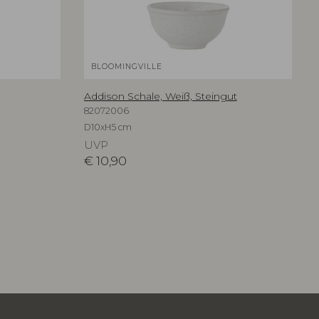
BLOOMINGVILLE
Addison Schale, Weiß, Steingut
82072006
D10xH5 cm
UVP
€
10,90