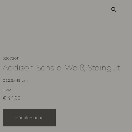
search
82072011
Addison Schale, Weiß, Steingut
D22,5xH9 cm
UVP
€
44,90
Händlersuche