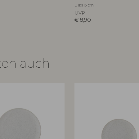
D11xH3 cm
UVP
€
8,90
ten auch