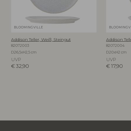
BLOOMINGVILLE
BLOOMINGV
Addison Teller, Weiß, Steingut
Addison Tell
82072003
82072004
D26,5xH2,5 cm
D20xH2 cm
UVP
UVP
€
32,90
€
17,90