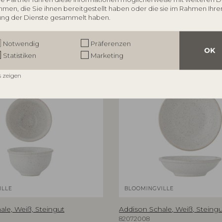
men, die Sie ihnen bereitgestellt haben oder die sie im Rahmen Ihre
ng der Dienste gesammelt haben.
Notwendig
Präferenzen
OK
Statistiken
Marketing
s zeigen
ILLE
BLOOMINGVILLE
ale, Weiß, Steingut
Addison Schale, Weiß, Steing
82072008