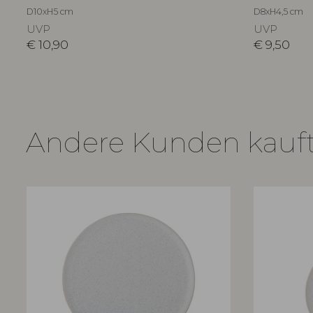
D10xH5 cm
D8xH4,5 cm
UVP
UVP
€
10,90
€
9,50
Andere Kunden kauf