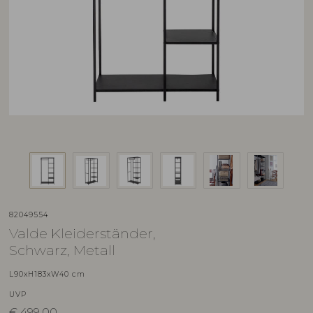
82049554
Valde Kleiderständer,
Schwarz, Metall
L90xH183xW40 cm
UVP
€
499,00