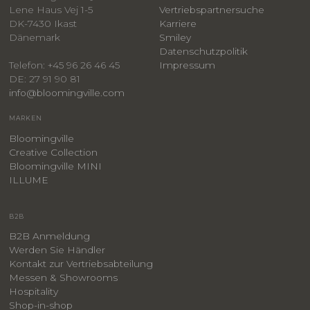
Lene Haus Vej 1-5
Vertriebspartnersuche
DK-7430 Ikast
Karriere
Dänemark
Smiley
​Datenschutzpolitik
Impressum
Telefon: +45 96 26 46 45
DE: 27 91 90 81
info@bloomingville.com
MARKEN
Bloomingville
Creative Collection
Bloomingville MINI
ILLUME
B2B
B2B Anmeldung
Werden Sie Händler
Kontakt zur Vertriebsabteilung
Messen & Showrooms
Hospitality
Shop-in-shop