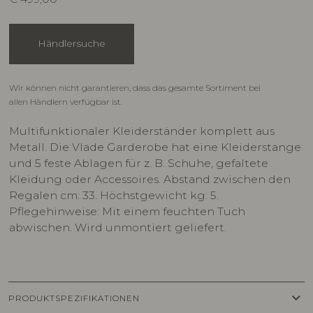
Händlersuche
Wir können nicht garantieren, dass das gesamte Sortiment bei
allen Händlern verfügbar ist.
Multifunktionaler Kleiderständer komplett aus
Metall. Die Vlade Garderobe hat eine Kleiderstange
und 5 feste Ablagen für z. B. Schuhe, gefaltete
Kleidung oder Accessoires. Abstand zwischen den
Regalen cm: 33. Höchstgewicht kg: 5.
Pflegehinweise: Mit einem feuchten Tuch
abwischen. Wird unmontiert geliefert.
keyboard_arrow_down
PRODUKTSPEZIFIKATIONEN