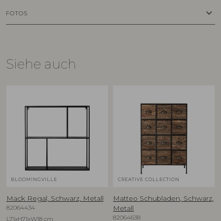
keyboard_arrow_down
FOTOS
Siehe auch
BLOOMINGVILLE
CREATIVE COLLECTION
Mack Regal, Schwarz, Metall
Matteo Schubladen, Schwarz,
82064434
Metall
82064638
L71xH71xW18 cm