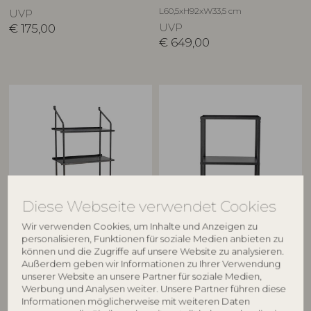
L60,5xH92xW33,5 cm
UVP
€
175,00
UVP
€
649,00
Diese Webseite verwendet Cookies
BLOOMINGVILLE
BLOOMINGVILLE
Wir verwenden Cookies, um Inhalte und Anzeigen zu
personalisieren, Funktionen für soziale Medien anbieten zu
Sindre Regal, Schwarz, Metall
Loups Bücherregal, Schwarz,
können und die Zugriffe auf unsere Website zu analysieren.
82064647
Metall
Außerdem geben wir Informationen zu Ihrer Verwendung
82064836
L49xH90xW22,5 cm
unserer Website an unsere Partner für soziale Medien,
L59xH90xW38 cm
Werbung und Analysen weiter. Unsere Partner führen diese
UVP
Informationen möglicherweise mit weiteren Daten
€
125,00
UVP