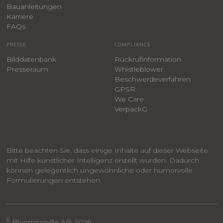
Bauanleitungen
​Karriere
F
AQs
PRESSE
COMPLIANCE
Bilddatenbank
Rückrufinformation
Presseraum
Whistleblower
​Beschwerdeverfahren
GPSR
We Care
VerpackG
Bitte beachten Sie, dass einige Inhalte auf dieser Webseite
mit Hilfe künstlicher Intelligenz erstellt wurden. Dadurch
können gelegentlich ungewöhnliche oder humorvolle
Formulierungen entstehen.
®
Bloomingville A/S 2026