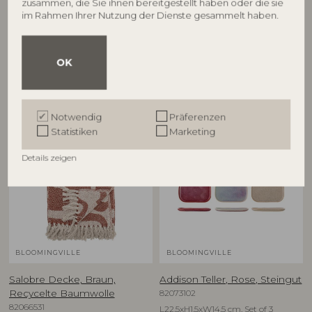
zusammen, die Sie ihnen bereitgestellt haben oder die sie
€
199,00
im Rahmen Ihrer Nutzung der Dienste gesammelt haben.
OK
Andere Kunden kauften auch
Notwendig
Präferenzen
Statistiken
Marketing
NEU
Details zeigen
BLOOMINGVILLE
BLOOMINGVILLE
Salobre Decke, Braun,
Addison Teller, Rose, Steingut
82073102
Recycelte Baumwolle
82066531
L22,5xH1,5xW14,5 cm, Set of 3