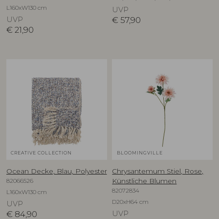
L160xW130 cm
UVP
UVP
€
57,90
€
21,90
CREATIVE COLLECTION
BLOOMINGVILLE
Ocean Decke, Blau, Polyester
Chrysantemum Stiel, Rose,
82066526
Künstliche Blumen
82072834
L160xW130 cm
D20xH64 cm
UVP
€
84,90
UVP