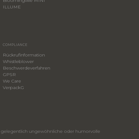
Bloomingville MINI
ILLUME
COMPLIANCE
Rückrufinformation
Whistleblower
​Beschwerdeverfahren
GPSR
We Care
VerpackG
nen gelegentlich ungewöhnliche oder humorvolle