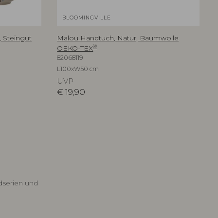
BLOOMINGVILLE
, Steingut
Malou Handtuch, Natur, Baumwolle
®
OEKO-TEX
82068119
L100xW50 cm
UVP
€
19,90
dserien und