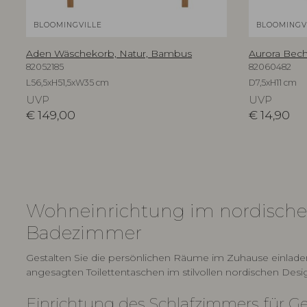
BLOOMINGVILLE
BLOOMINGV
Aden Wäschekorb, Natur, Bambus
Aurora Beche
82052185
82060482
L56,5xH51,5xW35 cm
D7,5xH11 cm
UVP
UVP
€
149,00
€
14,90
Wohneinrichtung im nordischen
Badezimmer
Gestalten Sie die persönlichen Räume im Zuhause einla
angesagten Toilettentaschen im stilvollen nordischen Desi
Einrichtung des Schlafzimmers für G