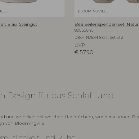
ILLE
BLOOMINGVILLE
r, Blau, Steingut
Bea Seifenspender-Set, Natur
82055045
D8xH11/D8xH18 cm, Set of 2
UVP
€
57,90
 Design für das Schlaf- und
dend und wohnlich mit weichen Handtüchern, wunderschönen Ba
gn von Bloomingville.
emütlichkeit und Ruhe