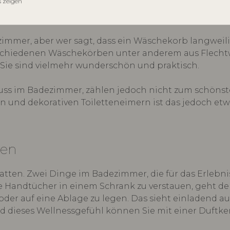
s zeigen
r, die ansprechend und dekorativ 
immer, aber wer sagt, dass ein Wäschekorb langweili
erschiedenen Wäschekörben unter anderem aus Flech
 Sie sind vielmehr wunderschön und praktisch.
n Muss im Badezimmer, zählen jedoch nicht zum schöns
en und dekorativen Toiletteneimern ist das jedoch et
len
en. Zwei Dinge im Badezimmer, die für das Erlebni
 Handtücher in einem Schrank zu verstauen, geht de
der auf eine Ablage zu legen. Das sieht einladend a
nd dieses Wellnessgefühl können Sie mit einer Duftk