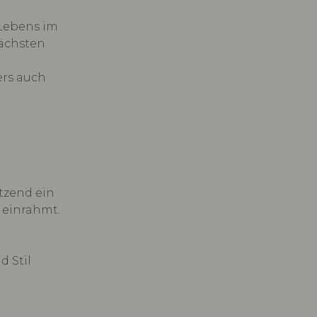
 Lebens im
nächsten
ers auch
tzend ein
 einrahmt.
d Stil