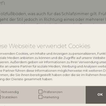
en
zfußböden, was auch für das Schlafzimmer gilt. Frü
eht der Stil jedoch in Richtung eines oder mehrerer 
e aus und legen Sie sie halb unter das Bett oder vor
s ist auch angenehm, am Morgen mit nackten Füßen au
ese Webseite verwendet Cookies
im stilvollen Design
erwenden Cookies, um Inhalte und Anzeigen zu personalisieren, Funk
oziale Medien anbieten zu können und die Zugriffe auf unsere Website
sieren. Außerdem geben wir Informationen zu Ihrer Verwendung unse
dezimmer möglicherweise nicht ganz oben auf der Lis
te an unsere Partner für soziale Medien, Werbung und Analysen weite
in dem man sich ganz besonders gerne aufhält, wenn 
e Partner führen diese Informationen möglicherweise mit weiteren 
men, die Sie ihnen bereitgestellt haben oder die sie im Rahmen Ihre
ng der Dienste gesammelt haben.
, in dem Sie Parfum und Schmuck aufbewahren und a
uckstativ aufhängen, während Ringe und Ohrringe i
Notwendig
Präferenzen
OK
Statistiken
Marketing