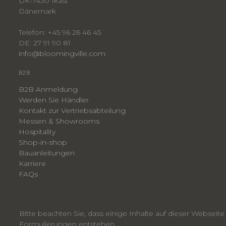
DK-7430 Ikast
Dänemark
Telefon: +45 96 26 46 45
DE: 27 91 90 81
info@bloomingville.com
B2B
B2B Anmeldung
Werden Sie Händler
Kontakt zur Vertriebsabteilung
Messen & Showrooms
Hospitality
Shop-in-shop
Bauanleitungen
​Karriere
F
AQs
Bitte beachten Sie, dass einige Inhalte auf dieser Webseit
Formulierungen entstehen.