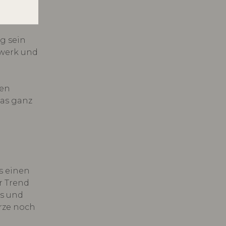
sind
g sein
twerk und
ten
was ganz
s einen
r Trend
us und
erze noch