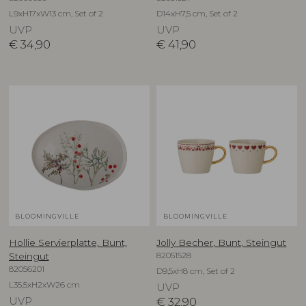
L9xH17xW13 cm, Set of 2
D14xH7,5 cm, Set of 2
UVP
UVP
€
34,90
€
41,90
BLOOMINGVILLE
BLOOMINGVILLE
Hollie Servierplatte, Bunt,
Jolly Becher, Bunt, Steingut
82051528
Steingut
82056201
D9,5xH8 cm, Set of 2
L35,5xH2xW26 cm
UVP
UVP
€
32,90