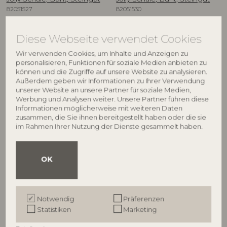
82051527
82051530
D14xH7,5 cm, Set of 2
D14xH7,5 cm, Set of 2
UVP
UVP
Diese Webseite verwendet Cookies
€
41,90
€
36,90
Wir verwenden Cookies, um Inhalte und Anzeigen zu
personalisieren, Funktionen für soziale Medien anbieten zu
können und die Zugriffe auf unsere Website zu analysieren.
Außerdem geben wir Informationen zu Ihrer Verwendung
NEU
unserer Website an unsere Partner für soziale Medien,
Werbung und Analysen weiter. Unsere Partner führen diese
Informationen möglicherweise mit weiteren Daten
zusammen, die Sie ihnen bereitgestellt haben oder die sie
im Rahmen Ihrer Nutzung der Dienste gesammelt haben.
OK
BLOOMINGVILLE
BLOOMINGVILLE
Jolly Teller, Bunt, Steingut
Ornamentia Schale, Bunt,
Notwendig
Präferenzen
82062894
Steingut
Statistiken
Marketing
82063284
D20xH3 cm
D13xH7 cm, Set of 4
UVP