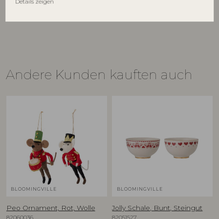
Details zeigen
€
22,90
UVP
€
89,90
Andere Kunden kauften auch
BLOOMINGVILLE
BLOOMINGVILLE
Peo Ornament, Rot, Wolle
Jolly Schale, Bunt, Steingut
82060036
82051527