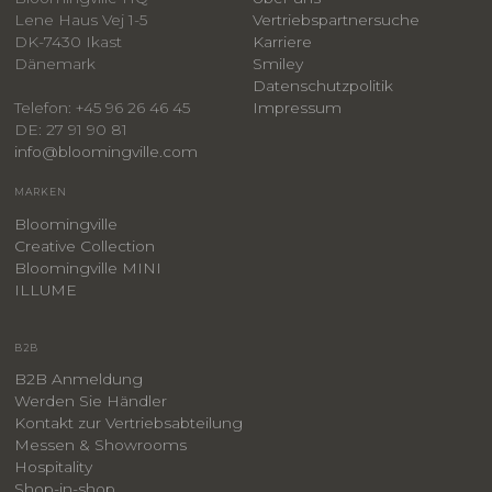
Lene Haus Vej 1-5
Vertriebspartnersuche
DK-7430 Ikast
Karriere
Dänemark
Smiley
​Datenschutzpolitik
Impressum
Telefon: +45 96 26 46 45
DE: 27 91 90 81
info@bloomingville.com
MARKEN
Bloomingville
Creative Collection
Bloomingville MINI
ILLUME
B2B
B2B Anmeldung
Werden Sie Händler
Kontakt zur Vertriebsabteilung
Messen & Showrooms
Hospitality
Shop-in-shop