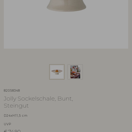
82058348
Jolly Sockelschale, Bunt,
Steingut
D24xH11,5 cm
UVP
€
74,90