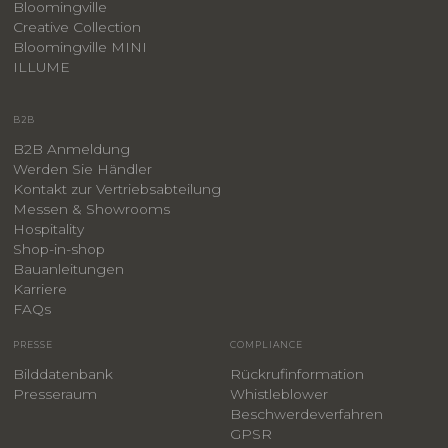
Bloomingville
Creative Collection
Bloomingville MINI
ILLUME
B2B
B2B Anmeldung
Werden Sie Händler
Kontakt zur Vertriebsabteilung
Messen & Showrooms
Hospitality
Shop-in-shop
Bauanleitungen
​Karriere
F
AQs
PRESSE
COMPLIANCE
Bilddatenbank
Rückrufinformation
Presseraum
Whistleblower
​Beschwerdeverfahren
GPSR