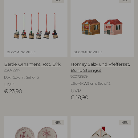
NEU
NEU
BLOOMINGVILLE
BLOOMINGVILLE
Bertie Ornament, Rot, Birk
Homey Salz- und Pfefferset,
82072917
Bunt, Steingut
82072959
D3xH5,5 cm, Set of 6
L6xH6xW5 cm, Set of 2
UVP
€
23,90
UVP
€
18,90
NEU
NEU