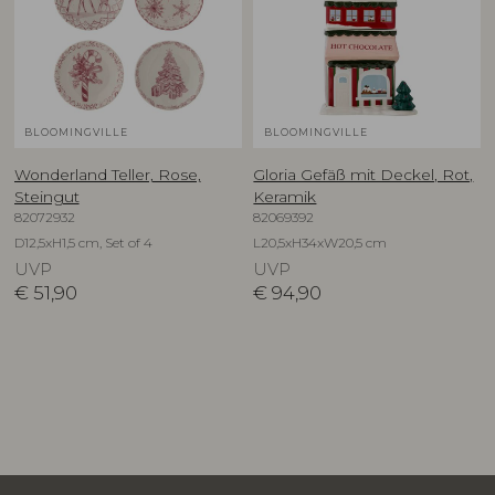
BLOOMINGVILLE
BLOOMINGVILLE
Wonderland Teller, Rose,
Gloria Gefäß mit Deckel, Rot,
Steingut
Keramik
82072932
82069392
D12,5xH1,5 cm, Set of 4
L20,5xH34xW20,5 cm
UVP
UVP
€
51,90
€
94,90