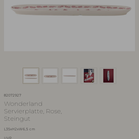
82072927
Wonderland
Servierplatte, Rose,
Steingut
L35xH2xW6,5 cm
UVP