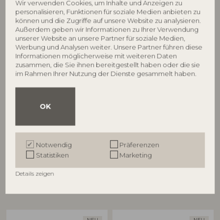
Wir verwenden Cookies, um Inhalte und Anzeigen zu
personalisieren, Funktionen für soziale Medien anbieten zu
können und die Zugriffe auf unsere Website zu analysieren.
Außerdem geben wir Informationen zu Ihrer Verwendung
unserer Website an unsere Partner für soziale Medien,
Werbung und Analysen weiter. Unsere Partner führen diese
Informationen möglicherweise mit weiteren Daten
BLOOMINGVILLE
BLOOMINGVILLE
zusammen, die Sie ihnen bereitgestellt haben oder die sie
im Rahmen Ihrer Nutzung der Dienste gesammelt haben.
Caramella Servierplatte, Bunt,
Caramella Servierplatte, Bunt,
Steingut
Steingut
82072358
82072359
OK
L25,5xH1,5xW10,5 cm
L28xH1,5xW10,5 cm
UVP
UVP
€
23,90
€
31,90
Notwendig
Präferenzen
Statistiken
Marketing
Details zeigen
Andere Kunden kauften auch