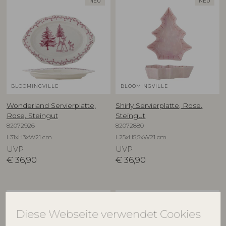
NEU
NEU
BLOOMINGVILLE
BLOOMINGVILLE
Wonderland Servierplatte,
Shirly Servierplatte, Rose,
Rose, Steingut
Steingut
82072926
82072880
L31xH3xW21 cm
L25xH5,5xW21 cm
UVP
UVP
€
36,90
€
36,90
Diese Webseite verwendet Cookies