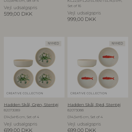
D13,5xH6 cm, Set of 4
K:L22,5/F:L20/S:L19,4/TS:L14,5 cm,
Set of 16
Vejl. udsalgspris
Vejl. udsalgspris
599,00
DKK
999,00
DKK
NYHED
NYHED
CREATIVE COLLECTION
CREATIVE COLLECTION
Hadden Skål, Grøn, Stentøj
Hadden Skål, Rød, Stentøj
82073089
82073088
D14,5xH5 cm, Set of 4
D14,5xH5 cm, Set of 4
Vejl. udsalgspris
Vejl. udsalgspris
699,00
DKK
699,00
DKK