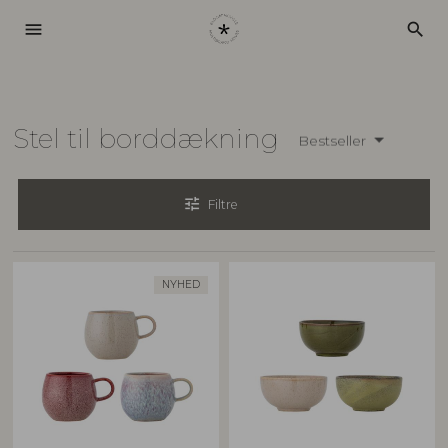
menu
search
Stel til borddækning
Bestseller
tune
Filtre
NYHED