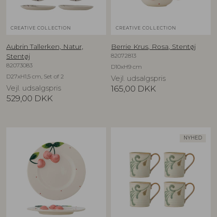
CREATIVE COLLECTION
CREATIVE COLLECTION
Aubrin Tallerken, Natur,
Berrie Krus, Rosa, Stentøj
82072813
Stentøj
82073083
D10xH9 cm
D27xH1,5 cm, Set of 2
Vejl. udsalgspris
Vejl. udsalgspris
165,00
DKK
529,00
DKK
NYHED