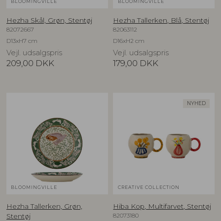
BLOOMINGVILLE
BLOOMINGVILLE
Hezha Skål, Grøn, Stentøj
Hezha Tallerken, Blå, Stentøj
82072667
82063112
D13xH7 cm
D16xH2 cm
Vejl. udsalgspris
Vejl. udsalgspris
209,00
DKK
179,00
DKK
NYHED
BLOOMINGVILLE
CREATIVE COLLECTION
Hezha Tallerken, Grøn,
Hiba Kop, Multifarvet, Stentøj
82073180
Stentøj