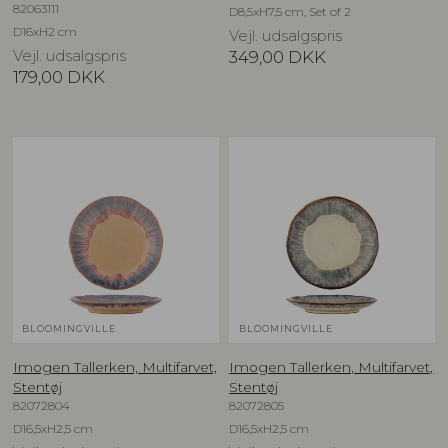
82063111
D8,5xH7,5 cm, Set of 2
D16xH2 cm
Vejl. udsalgspris
Vejl. udsalgspris
349,00
DKK
179,00
DKK
BLOOMINGVILLE
BLOOMINGVILLE
Imogen Tallerken, Multifarvet,
Imogen Tallerken, Multifarvet,
Stentøj
Stentøj
82072804
82072805
D16,5xH2,5 cm
D16,5xH2,5 cm