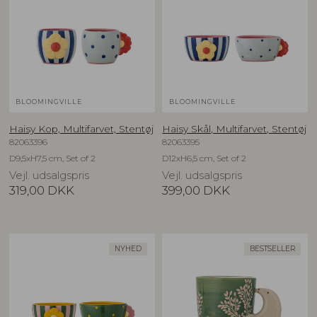
BLOOMINGVILLE
BLOOMINGVILLE
Haisy Kop, Multifarvet, Stentøj
Haisy Skål, Multifarvet, Stentøj
82063396
82063395
D9,5xH7,5 cm, Set of 2
D12xH6,5 cm, Set of 2
Vejl. udsalgspris
Vejl. udsalgspris
319,00
DKK
399,00
DKK
NYHED
BESTSELLER