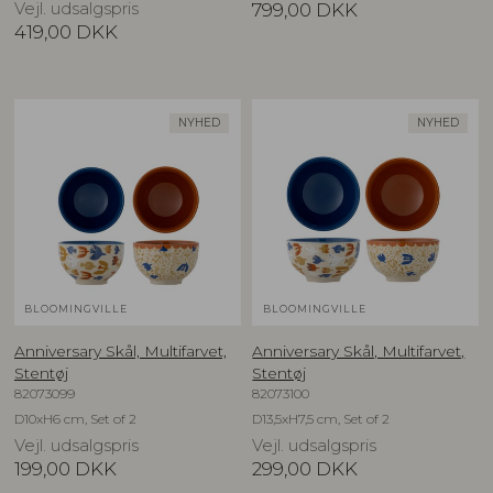
Vejl. udsalgspris
799,00
DKK
419,00
DKK
NYHED
NYHED
BLOOMINGVILLE
BLOOMINGVILLE
Anniversary Skål, Multifarvet,
Anniversary Skål, Multifarvet,
Stentøj
Stentøj
82073099
82073100
D10xH6 cm, Set of 2
D13,5xH7,5 cm, Set of 2
Vejl. udsalgspris
Vejl. udsalgspris
199,00
DKK
299,00
DKK