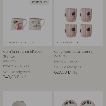
BESTSELLER
CREATIVE COLLECTION
BLOOMINGVILLE
Camilla Krus, Multifarvet,
Carry Kop, Rosa, Stentøj
82063199
Stentøj
82072746
D8xH9 cm, Set of 4
D10xH9 cm, Set of 2
Vejl. udsalgspris
Vejl. udsalgspris
629,00
DKK
349,00
DKK