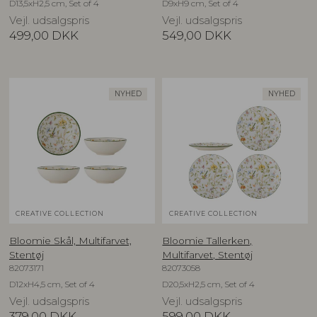
D13,5xH2,5 cm, Set of 4
D9xH9 cm, Set of 4
Vejl. udsalgspris
Vejl. udsalgspris
499,00
DKK
549,00
DKK
NYHED
NYHED
CREATIVE COLLECTION
CREATIVE COLLECTION
Bloomie Skål, Multifarvet,
Bloomie Tallerken,
Stentøj
Multifarvet, Stentøj
82073171
82073058
D12xH4,5 cm, Set of 4
D20,5xH2,5 cm, Set of 4
Vejl. udsalgspris
Vejl. udsalgspris
379,00
DKK
599,00
DKK