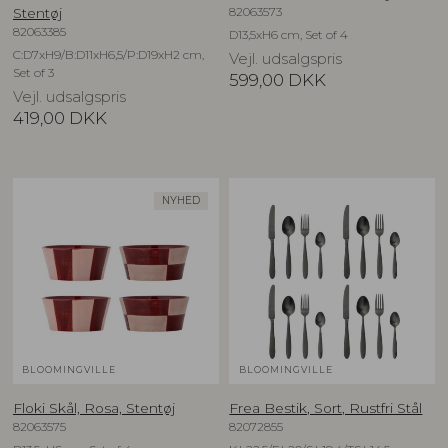
82063573
Stentøj
82063385
D13,5xH6 cm, Set of 4
C:D7xH9/B:D11xH6,5/P:D19xH2 cm,
Vejl. udsalgspris
Set of 3
599,00
DKK
Vejl. udsalgspris
419,00
DKK
NYHED
BLOOMINGVILLE
BLOOMINGVILLE
Floki Skål, Rosa, Stentøj
Frea Bestik, Sort, Rustfri Stål
82063575
82072855