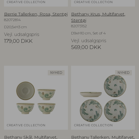
CREATIVE COLLECTION
CREATIVE COLLECTION
Berrie Tallerken, Rosa, Stentøj
Bethany Krus, Multifarvet,
82072814
Stentøj
82073152
D20,5xH3 cm
D9xH10 cm, Set of 4
Vejl. udsalgspris
179,00
DKK
Vejl. udsalgspris
569,00
DKK
NYHED
NYHED
CREATIVE COLLECTION
CREATIVE COLLECTION
Bethany Skål, Multifarvet,
Bethany Tallerken, Multifarvet,