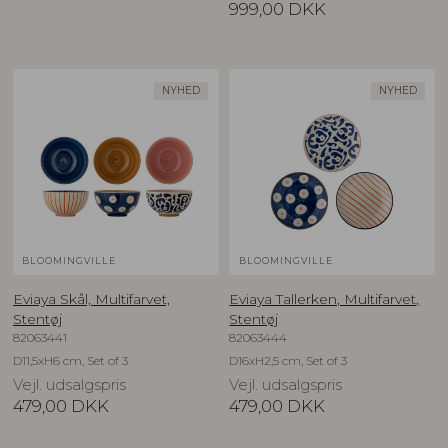
999,00
DKK
NYHED
NYHED
BLOOMINGVILLE
BLOOMINGVILLE
Eviaya Skål, Multifarvet,
Eviaya Tallerken, Multifarvet,
Stentøj
Stentøj
82063441
82063444
D11,5xH6 cm, Set of 3
D16xH2,5 cm, Set of 3
Vejl. udsalgspris
Vejl. udsalgspris
479,00
DKK
479,00
DKK