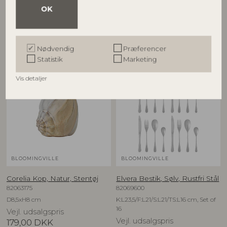
OK
D7xH8 cm
D7xH8 cm
Vejl. udsalgspris
Vejl. udsalgspris
165,00
DKK
165,00
DKK
Nødvendig
Præferencer
Statistik
Marketing
NYHED
Vis detaljer
BLOOMINGVILLE
BLOOMINGVILLE
Corelia Kop, Natur, Stentøj
Elvera Bestik, Sølv, Rustfri Stål
82063175
82069600
D8,5xH8 cm
K:L23,5/F:L21/S:L21/TS:L16 cm, Set of
16
Vejl. udsalgspris
Vejl. udsalgspris
179,00
DKK