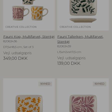
CREATIVE COLLECTION
CREATIVE COLLECTION
Fauni Kop, Multifarvet, Stentøj
Fauni Tallerken, Multifarvet,
82063436
Stentøj
82063439
D7,5xH8,5 cm, Set of 3
L15xH2xW11,5 cm
Vejl. udsalgspris
349,00
DKK
Vejl. udsalgspris
139,00
DKK
NYHED
NYHED