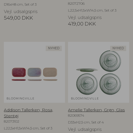
82072706
D16xH8 cm, Set of 3
L22,5xH1,5xW14,5 cm, Set of 3
Vejl. udsalgspris
549,00
DKK
Vejl. udsalgspris
419,00
DKK
NYHED
NYHED
BLOOMINGVILLE
BLOOMINGVILLE
Addison Tallerken, Rosa,
Amelie Tallerken, Grøn, Glas
82069574
Stentøj
82073102
D33xH2,5 cm, Set of 4
L22,5xH1,5xW14,5 cm, Set of 3
Vejl. udsalgspris