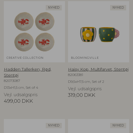
NYHED
NYHED
CREATIVE COLLECTION
BLOOMINGVILLE
Hadden Tallerken, Rød,
Haisy Kop, Multifarvet, Stentøj
82063381
Stentøj
82073087
D9,5xH7,5 cm, Set of 2
D13xH1,5 cm, Set of 4
Vejl. udsalgspris
Vejl. udsalgspris
319,00
DKK
499,00
DKK
NYHED
NYHED