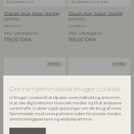
BLOOMINGVILLE
BLOOMINGVILLE MINI
Cherish Krus, Rosa, Stentøj
Cloudy Kop, Natur, Stentøj
82063180
82063453
D8xH9 cm
D7xH8 cm
Vejl. udsalgspris
Vejl. udsalgspris
179,00
DKK
165,00
DKK
NYHED
NYHED
Denne hjemmeside bruger cookies
Vi bruger cookies til at tilpasse vores indhold og annoncer,
til at vise dig funktioner til sociale medier og til at analysere
vores trafik. Vi deler også oplysninger om din brug af vores
hjemmeside med vores partnere inden for sociale medier,
BLOOMINGVILLE MINI
BLOOMINGVILLE MINI
annonceringspartnere og analysepartnere.
Cloudy Kop, Natur, Stentøj
Cloudy Kop, Natur, Stentøj
82063454
82063455