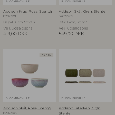
BLOOMINGVILLE
BLOOMINGVILLE
Addison Krus, Rosa, Stentøj
Addison Skål, Grøn, Stentøj
82073101
82072705
D10,5xH10 cm, Set of 3
D16xH8 cm, Set of 3
Vejl. udsalgspris
Vejl. udsalgspris
419,00
DKK
549,00
DKK
NYHED
BLOOMINGVILLE
BLOOMINGVILLE
Addison Skål, Rosa, Stentøj
Addison Tallerken, Grøn,
82073103
Stentøj