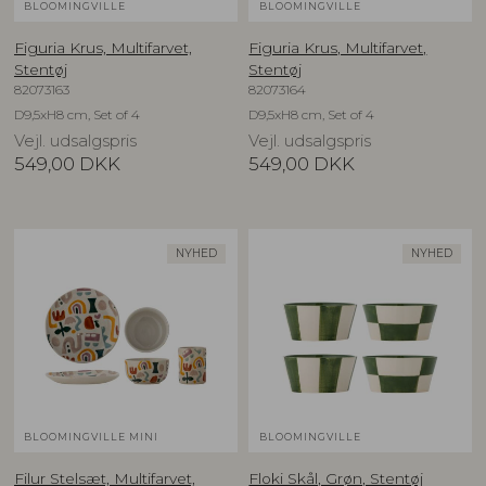
BLOOMINGVILLE
BLOOMINGVILLE
Figuria Krus, Multifarvet,
Figuria Krus, Multifarvet,
Stentøj
Stentøj
82073163
82073164
D9,5xH8 cm, Set of 4
D9,5xH8 cm, Set of 4
Vejl. udsalgspris
Vejl. udsalgspris
549,00
DKK
549,00
DKK
NYHED
NYHED
BLOOMINGVILLE MINI
BLOOMINGVILLE
Filur Stelsæt, Multifarvet,
Floki Skål, Grøn, Stentøj