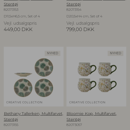
Stentøj
Stentøj
82073153
82073154
D11,5xH6,5 cm, Set of 4
D20,5xH4 cm, Set of 4
Vejl. udsalgspris
Vejl. udsalgspris
449,00
DKK
799,00
DKK
NYHED
NYHED
CREATIVE COLLECTION
CREATIVE COLLECTION
Bethany Tallerken, Multifarvet,
Bloomie Kop, Multifarvet,
Stentøj
Stentøj
82073155
82073057