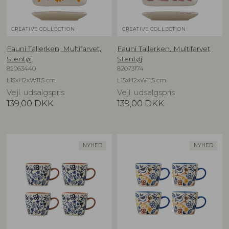
CREATIVE COLLECTION
CREATIVE COLLECTION
Fauni Tallerken, Multifarvet,
Fauni Tallerken, Multifarvet,
Stentøj
Stentøj
82063440
82073174
L15xH2xW11,5 cm
L15xH2xW11,5 cm
Vejl. udsalgspris
Vejl. udsalgspris
139,00
DKK
139,00
DKK
NYHED
NYHED