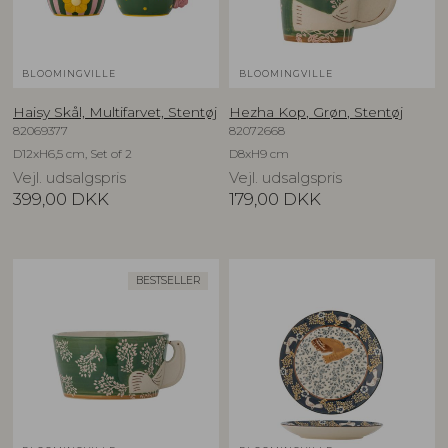
BLOOMINGVILLE
BLOOMINGVILLE
Haisy Skål, Multifarvet, Stentøj
Hezha Kop, Grøn, Stentøj
82069377
82072668
D12xH6,5 cm, Set of 2
D8xH9 cm
Vejl. udsalgspris
Vejl. udsalgspris
399,00
DKK
179,00
DKK
BESTSELLER