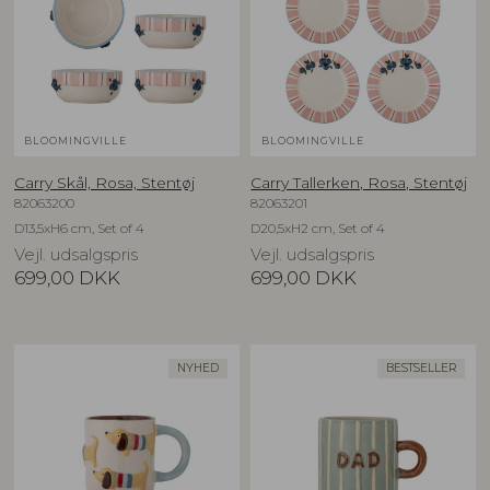
BLOOMINGVILLE
BLOOMINGVILLE
Carry Skål, Rosa, Stentøj
Carry Tallerken, Rosa, Stentøj
82063200
82063201
D13,5xH6 cm, Set of 4
D20,5xH2 cm, Set of 4
Vejl. udsalgspris
Vejl. udsalgspris
699,00
DKK
699,00
DKK
NYHED
BESTSELLER