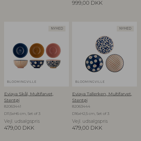
999,00
DKK
NYHED
NYHED
BLOOMINGVILLE
BLOOMINGVILLE
Eviaya Skål, Multifarvet,
Eviaya Tallerken, Multifarvet,
Stentøj
Stentøj
82063441
82063444
D11,5xH6 cm, Set of 3
D16xH2,5 cm, Set of 3
Vejl. udsalgspris
Vejl. udsalgspris
479,00
DKK
479,00
DKK