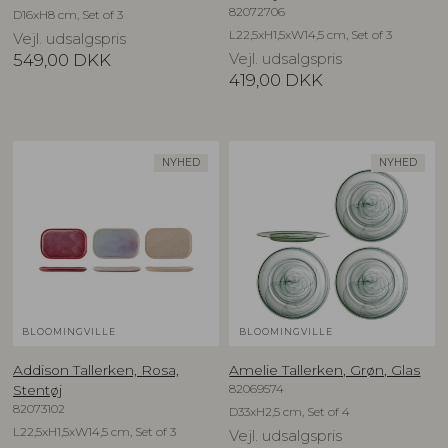
82072706
D16xH8 cm, Set of 3
L22,5xH1,5xW14,5 cm, Set of 3
Vejl. udsalgspris
549,00
DKK
Vejl. udsalgspris
419,00
DKK
NYHED
NYHED
BLOOMINGVILLE
BLOOMINGVILLE
Addison Tallerken, Rosa,
Amelie Tallerken, Grøn, Glas
82069574
Stentøj
82073102
D33xH2,5 cm, Set of 4
L22,5xH1,5xW14,5 cm, Set of 3
Vejl. udsalgspris