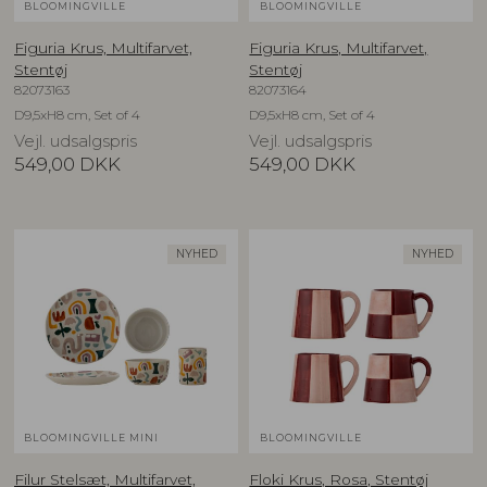
BLOOMINGVILLE
BLOOMINGVILLE
Figuria Krus, Multifarvet,
Figuria Krus, Multifarvet,
Stentøj
Stentøj
82073163
82073164
D9,5xH8 cm, Set of 4
D9,5xH8 cm, Set of 4
Vejl. udsalgspris
Vejl. udsalgspris
549,00
DKK
549,00
DKK
NYHED
NYHED
BLOOMINGVILLE MINI
BLOOMINGVILLE
Filur Stelsæt, Multifarvet,
Floki Krus, Rosa, Stentøj