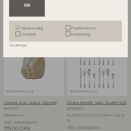
OK
D7xH8 cm
D7xH8 cm
Vejl. udsalgspris
Vejl. udsalgspris
165,00
DKK
165,00
DKK
Nødvendig
Præferencer
Statistik
Marketing
NYHED
Vis detaljer
BLOOMINGVILLE
BLOOMINGVILLE
Corelia Kop, Natur, Stentøj
Elvera Bestik, Sølv, Rustfri Stål
82063175
82069600
D8,5xH8 cm
K:L23,5/F:L21/S:L21/TS:L16 cm, Set of
16
Vejl. udsalgspris
Vejl. udsalgspris
179,00
DKK