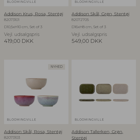
BLOOMINGVILLE
BLOOMINGVILLE
Addison Krus, Rosa, Stentøj
Addison Skål, Grøn, Stentøj
82073101
82072705
D10,5xH10 cm, Set of 3
D16xH8 cm, Set of 3
Vejl. udsalgspris
Vejl. udsalgspris
419,00
DKK
549,00
DKK
NYHED
BLOOMINGVILLE
BLOOMINGVILLE
Addison Skål, Rosa, Stentøj
Addison Tallerken, Grøn,
82073103
Stentøj