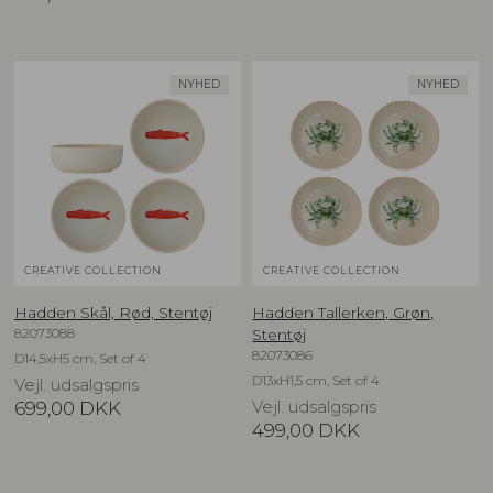
NYHED
NYHED
CREATIVE COLLECTION
CREATIVE COLLECTION
Hadden Skål, Rød, Stentøj
Hadden Tallerken, Grøn,
82073088
Stentøj
82073086
D14,5xH5 cm, Set of 4
D13xH1,5 cm, Set of 4
Vejl. udsalgspris
699,00
DKK
Vejl. udsalgspris
499,00
DKK