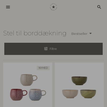
menu
search
Stel til borddækning
Bestseller
tune
Filtre
NYHED