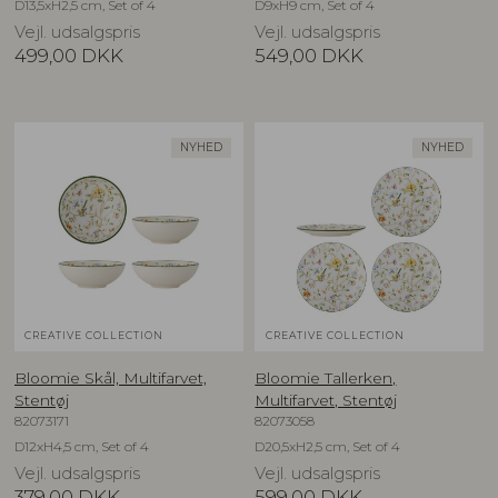
D13,5xH2,5 cm, Set of 4
D9xH9 cm, Set of 4
Vejl. udsalgspris
Vejl. udsalgspris
499,00
DKK
549,00
DKK
NYHED
NYHED
CREATIVE COLLECTION
CREATIVE COLLECTION
Bloomie Skål, Multifarvet,
Bloomie Tallerken,
Stentøj
Multifarvet, Stentøj
82073171
82073058
D12xH4,5 cm, Set of 4
D20,5xH2,5 cm, Set of 4
Vejl. udsalgspris
Vejl. udsalgspris
379,00
DKK
599,00
DKK