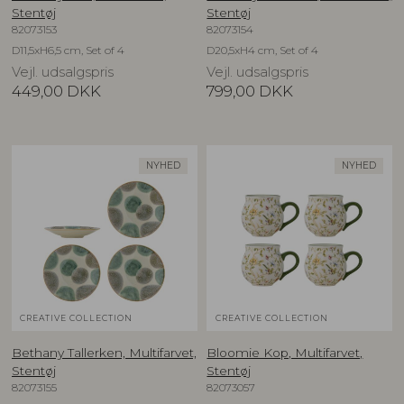
Stentøj
Stentøj
82073153
82073154
D11,5xH6,5 cm, Set of 4
D20,5xH4 cm, Set of 4
Vejl. udsalgspris
Vejl. udsalgspris
449,00
DKK
799,00
DKK
NYHED
NYHED
CREATIVE COLLECTION
CREATIVE COLLECTION
Bethany Tallerken, Multifarvet,
Bloomie Kop, Multifarvet,
Stentøj
Stentøj
82073155
82073057