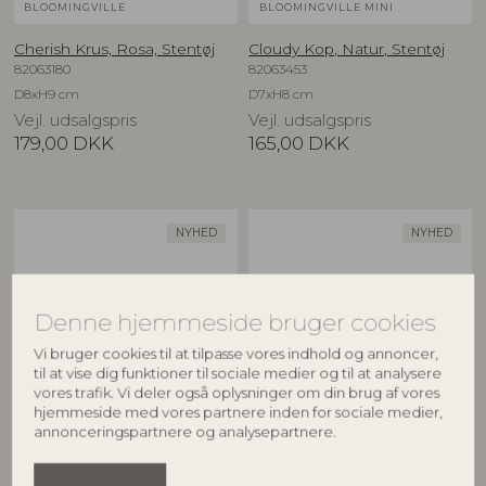
BLOOMINGVILLE
BLOOMINGVILLE MINI
Cherish Krus, Rosa, Stentøj
Cloudy Kop, Natur, Stentøj
82063180
82063453
D8xH9 cm
D7xH8 cm
Vejl. udsalgspris
Vejl. udsalgspris
179,00
DKK
165,00
DKK
NYHED
NYHED
Denne hjemmeside bruger cookies
Vi bruger cookies til at tilpasse vores indhold og annoncer,
til at vise dig funktioner til sociale medier og til at analysere
vores trafik. Vi deler også oplysninger om din brug af vores
hjemmeside med vores partnere inden for sociale medier,
BLOOMINGVILLE MINI
BLOOMINGVILLE MINI
annonceringspartnere og analysepartnere.
Cloudy Kop, Natur, Stentøj
Cloudy Kop, Natur, Stentøj
82063454
82063455