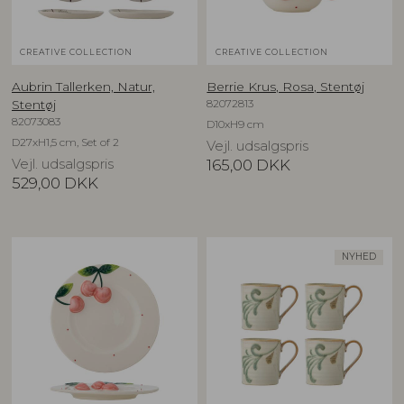
CREATIVE COLLECTION
CREATIVE COLLECTION
Aubrin Tallerken, Natur,
Berrie Krus, Rosa, Stentøj
82072813
Stentøj
82073083
D10xH9 cm
D27xH1,5 cm, Set of 2
Vejl. udsalgspris
Vejl. udsalgspris
165,00
DKK
529,00
DKK
NYHED