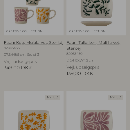
CREATIVE COLLECTION
CREATIVE COLLECTION
Fauni Kop, Multifarvet, Stentøj
Fauni Tallerken, Multifarvet,
82063436
Stentøj
82063439
D7,5xH8,5 cm, Set of 3
L15xH2xW11,5 cm
Vejl. udsalgspris
349,00
DKK
Vejl. udsalgspris
139,00
DKK
NYHED
NYHED