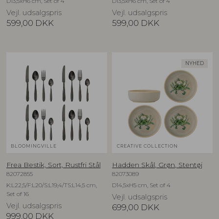
D13,5xH6 cm, Set of 4
D13,5xH6 cm, Set of 4
Vejl. udsalgspris
Vejl. udsalgspris
599,00
DKK
599,00
DKK
NYHED
BLOOMINGVILLE
CREATIVE COLLECTION
Frea Bestik, Sort, Rustfri Stål
Hadden Skål, Grøn, Stentøj
82072855
82073089
K:L22,5/F:L20/S:L19,4/TS:L14,5 cm,
D14,5xH5 cm, Set of 4
Set of 16
Vejl. udsalgspris
Vejl. udsalgspris
699,00
DKK
999,00
DKK