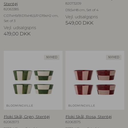
82073209
Stentøj
82063385
D9,5xH8 cm, Set of 4
C:D7xH9/B:D11xH6,5/P:D19xH2 cm,
Vejl. udsalgspris
Set of 3
549,00
DKK
Vejl. udsalgspris
419,00
DKK
NYHED
NYHED
BLOOMINGVILLE
BLOOMINGVILLE
Floki Skål, Grøn, Stentøj
Floki Skål, Rosa, Stentøj
82063573
82063575