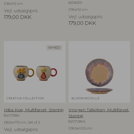
82063111
D16xH2 cm
D16xH2 cm
Vejl. udsalgspris
179,00
DKK
Vejl. udsalgspris
179,00
DKK
NYHED
CREATIVE COLLECTION
BLOOMINGVILLE
Hiba Kop, Multifarvet, Stentøj
Imogen Tallerken, Multifarvet,
82073180
Stentøj
82072804
D8,5xH7,5 cm, Set of 2
D16,5xH2,5 cm
Vejl. udsalgspris