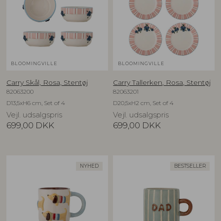
BLOOMINGVILLE
BLOOMINGVILLE
Carry Skål, Rosa, Stentøj
Carry Tallerken, Rosa, Stentøj
82063200
82063201
D13,5xH6 cm, Set of 4
D20,5xH2 cm, Set of 4
Vejl. udsalgspris
Vejl. udsalgspris
699,00
DKK
699,00
DKK
NYHED
BESTSELLER