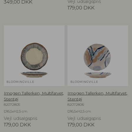
349,00
DKK
Vejl. udsalgspris
179,00
DKK
BLOOMINGVILLE
BLOOMINGVILLE
Imogen Tallerken, Multifarvet,
Imogen Tallerken, Multifarvet,
Stentøj
Stentøj
82072805
82072806
D16,5xH2,5 cm
D16,5xH2,5 cm
Vejl. udsalgspris
Vejl. udsalgspris
179,00
DKK
179,00
DKK