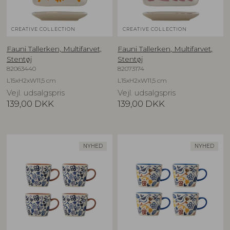
CREATIVE COLLECTION
CREATIVE COLLECTION
Fauni Tallerken, Multifarvet,
Fauni Tallerken, Multifarvet,
Stentøj
Stentøj
82063440
82073174
L15xH2xW11,5 cm
L15xH2xW11,5 cm
Vejl. udsalgspris
Vejl. udsalgspris
139,00
DKK
139,00
DKK
NYHED
NYHED