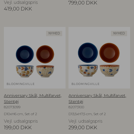
Vejl. udsalgspris
799,00
DKK
419,00
DKK
NYHED
NYHED
BLOOMINGVILLE
BLOOMINGVILLE
Anniversary Skål, Multifarvet,
Anniversary Skål, Multifarvet,
Stentøj
Stentøj
82073099
82073100
D10xH6 cm, Set of 2
D13,5xH7,5 cm, Set of 2
Vejl. udsalgspris
Vejl. udsalgspris
199,00
DKK
299,00
DKK