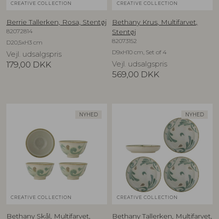
CREATIVE COLLECTION
CREATIVE COLLECTION
Berrie Tallerken, Rosa, Stentøj
Bethany Krus, Multifarvet,
82072814
Stentøj
82073152
D20,5xH3 cm
D9xH10 cm, Set of 4
Vejl. udsalgspris
179,00
DKK
Vejl. udsalgspris
569,00
DKK
NYHED
NYHED
CREATIVE COLLECTION
CREATIVE COLLECTION
Bethany Skål, Multifarvet,
Bethany Tallerken, Multifarvet,