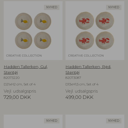
NYHED
NYHED
CREATIVE COLLECTION
CREATIVE COLLECTION
Hadden Tallerken, Gul,
Hadden Tallerken, Rød,
Stentøj
Stentøj
82073220
82073087
D21xH2 cm, Set of 4
D13xH1,5 cm, Set of 4
Vejl. udsalgspris
Vejl. udsalgspris
729,00
DKK
499,00
DKK
NYHED
NYHED