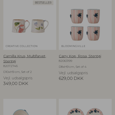
BESTSELLER
CREATIVE COLLECTION
BLOOMINGVILLE
Camilla Krus, Multifarvet,
Carry Kop, Rosa, Stentøj
82063199
Stentøj
82072746
D8xH9 cm, Set of 4
D10xH9 cm, Set of 2
Vejl. udsalgspris
Vejl. udsalgspris
629,00
DKK
349,00
DKK