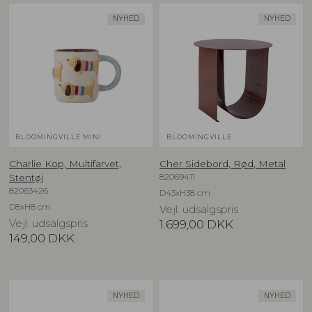
NYHED
NYHED
BLOOMINGVILLE MINI
BLOOMINGVILLE
Charlie Kop, Multifarvet,
Cher Sidebord, Rød, Metal
82069411
Stentøj
82063426
D43xH38 cm
D8xH8 cm
Vejl. udsalgspris
Vejl. udsalgspris
1.699,00
DKK
149,00
DKK
NYHED
NYHED