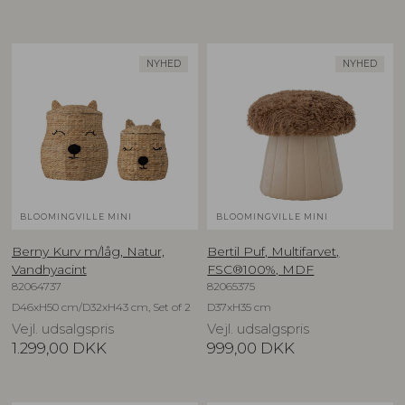
NYHED
NYHED
BLOOMINGVILLE MINI
BLOOMINGVILLE MINI
Berny Kurv m/låg, Natur,
Bertil Puf, Multifarvet,
Vandhyacint
FSC®100%, MDF
82064737
82065375
D46xH50 cm/D32xH43 cm, Set of 2
D37xH35 cm
Vejl. udsalgspris
Vejl. udsalgspris
1.299,00
DKK
999,00
DKK