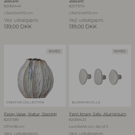
Stentøj
Stentøj
82063440
82073174
L15xH2xW11,5 cm
L15xH2xW11,5 cm
Vejl. udsalgspris
Vejl. udsalgspris
139,00
DKK
139,00
DKK
NYHED
NYHED
CREATIVE COLLECTION
BLOOMINGVILLE
Feray Vase, Natur, Stentøj
Ferri Knag, Sølv, Aluminium
82073181
82069423
D17xH18 cm
L4xH3xW4 cm, Set of 3
Vejl. udsalgspris
Vejl. udsalgspris