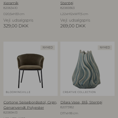
Keramik
Stentøj
82063410
82069363
D20,5xH33 cm
L22xH12xW17,5 cm
Vejl. udsalgspris
Vejl. udsalgspris
329,00
DKK
269,00
DKK
NYHED
NYHED
BLOOMINGVILLE
CREATIVE COLLECTION
Cortone Spisebordsstol, Grøn,
Dilara Vase, Blå, Stentøj
82073182
Genanvendt Polyester
82069413
D17xH18 cm