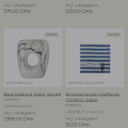
Vejl. udsalgspris
Vejl. udsalgspris
379,00
DKK
529,00
DKK
NYHED
NYHED
BLOOMINGVILLE
CREATIVE COLLECTION
Bard Sidebord, Natur, Stentøj
Begonia Serviet, Multifarvet,
82069424
FSC®Mix, Paper
82063273
L39xH44xW31 cm
L33xW33 cm, Pack of 20
Vejl. udsalgspris
1.999,00
DKK
Vejl. udsalgspris
32,00
DKK