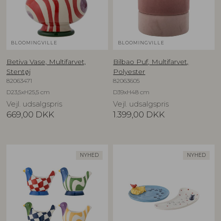
BLOOMINGVILLE
BLOOMINGVILLE
Betiva Vase, Multifarvet,
Bilbao Puf, Multifarvet,
Stentøj
Polyester
82063471
82063605
D23,5xH25,5 cm
D39xH48 cm
Vejl. udsalgspris
Vejl. udsalgspris
669,00
DKK
1.399,00
DKK
NYHED
NYHED