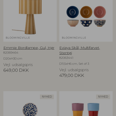
BLOOMINGVILLE
BLOOMINGVILLE
Emmie Bordlampe, Gul, Hør
Eviaya Skål, Multifarvet,
82069464
Stentøj
82063441
D20xH30 cm
D11,5xH6 cm, Set of 3
Vejl. udsalgspris
649,00
DKK
Vejl. udsalgspris
479,00
DKK
NYHED
NYHED