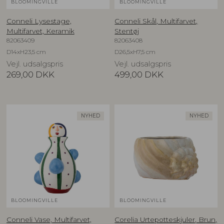
BLOOMINGVILLE
BLOOMINGVILLE
Conneli Lysestage,
Conneli Skål, Multifarvet,
Multifarvet, Keramik
Stentøj
82063409
82063408
D14xH23,5 cm
D26,5xH7,5 cm
Vejl. udsalgspris
Vejl. udsalgspris
269,00
DKK
499,00
DKK
NYHED
NYHED
BLOOMINGVILLE
BLOOMINGVILLE
Conneli Vase, Multifarvet,
Corelia Urtepotteskjuler, Brun,