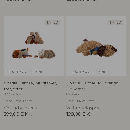
NYHED
NYHED
BLOOMINGVILLE MINI
BLOOMINGVILLE MINI
Charlie Bamse, Multifarvet,
Charlie Bamse, Multifarvet,
Polyester
Polyester
82063456
82069561
L28xH13xW18 cm
L35xH10xW10 cm
Vejl. udsalgspris
Vejl. udsalgspris
299,00
DKK
199,00
DKK