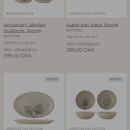
BLOOMINGVILLE
CREATIVE COLLECTION
Anniversary Tallerken,
Aubrin Kop, Natur, Stentøj
82073080
Multifarvet, Stentøj
82073098
D9xH9 cm, Set of 2
D20xH3 cm, Set of 2
Vejl. udsalgspris
Vejl. udsalgspris
299,00
DKK
299,00
DKK
NYHED
NYHED
CREATIVE COLLECTION
CREATIVE COLLECTION