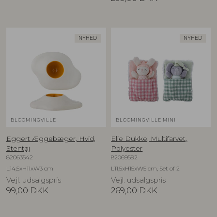
NYHED
NYHED
BLOOMINGVILLE
BLOOMINGVILLE MINI
Eggert Æggebæger, Hvid,
Elie Dukke, Multifarvet,
Stentøj
Polyester
82063542
82069592
L14,5xH11xW3 cm
L11,5xH15xW5 cm, Set of 2
Vejl. udsalgspris
Vejl. udsalgspris
99,00
DKK
269,00
DKK