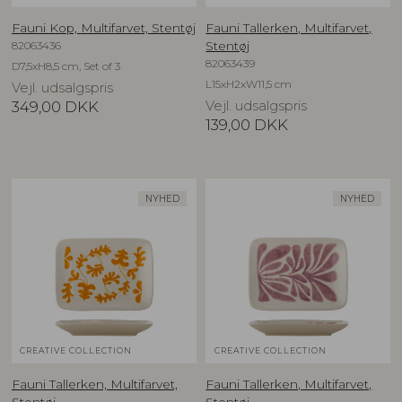
Fauni Kop, Multifarvet, Stentøj
Fauni Tallerken, Multifarvet,
82063436
Stentøj
82063439
D7,5xH8,5 cm, Set of 3
L15xH2xW11,5 cm
Vejl. udsalgspris
349,00
DKK
Vejl. udsalgspris
139,00
DKK
NYHED
NYHED
CREATIVE COLLECTION
CREATIVE COLLECTION
Fauni Tallerken, Multifarvet,
Fauni Tallerken, Multifarvet,