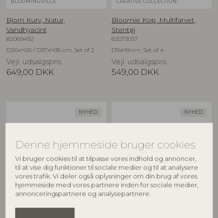
BLOOMINGVILLE
CREATIVE COLLECTION
Bjorn Kurv, Natur,
Bloomie Kop, Multifarvet,
Vandhyacint
Stentøj
82069492
82073057
D26xH26 / D37xH36 cm, Set of 2
D9xH9 cm, Set of 4
Vejl. udsalgspris
Vejl. udsalgspris
649,00
DKK
549,00
DKK
NYHED
NYHED
Denne hjemmeside bruger cookies
Vi bruger cookies til at tilpasse vores indhold og annoncer,
til at vise dig funktioner til sociale medier og til at analysere
vores trafik. Vi deler også oplysninger om din brug af vores
hjemmeside med vores partnere inden for sociale medier,
annonceringspartnere og analysepartnere.
CREATIVE COLLECTION
CREATIVE COLLECTION
Bloomie Serveringsfad,
Bloomie Skål, Multifarvet,