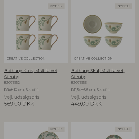
NYHED
NYHED
CREATIVE COLLECTION
CREATIVE COLLECTION
Bethany Krus, Multifarvet,
Bethany Skål, Multifarvet,
Stentøj
Stentøj
82073152
82073153
D9xH10 cm, Set of 4
D11,5xH6,5 cm, Set of 4
Vejl. udsalgspris
Vejl. udsalgspris
569,00
DKK
449,00
DKK
NYHED
NYHED