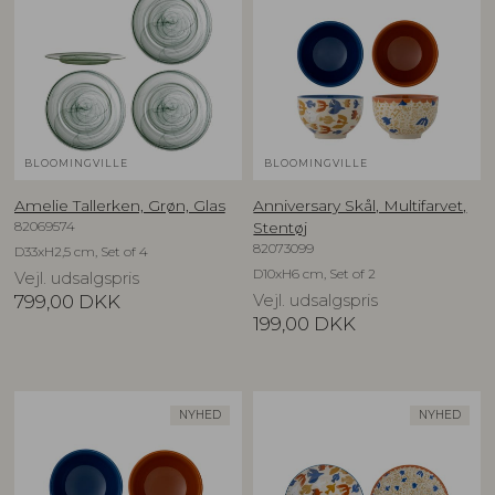
BLOOMINGVILLE
BLOOMINGVILLE
Amelie Tallerken, Grøn, Glas
Anniversary Skål, Multifarvet,
82069574
Stentøj
82073099
D33xH2,5 cm, Set of 4
D10xH6 cm, Set of 2
Vejl. udsalgspris
799,00
DKK
Vejl. udsalgspris
199,00
DKK
NYHED
NYHED