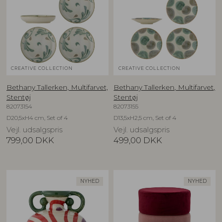
CREATIVE COLLECTION
CREATIVE COLLECTION
Bethany Tallerken, Multifarvet,
Bethany Tallerken, Multifarvet,
Stentøj
Stentøj
82073154
82073155
D20,5xH4 cm, Set of 4
D13,5xH2,5 cm, Set of 4
Vejl. udsalgspris
Vejl. udsalgspris
799,00
DKK
499,00
DKK
NYHED
NYHED