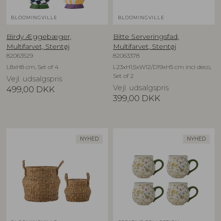
BLOOMINGVILLE
BLOOMINGVILLE
Birdy Æggebæger,
Bitte Serveringsfad,
Multifarvet, Stentøj
Multifarvet, Stentøj
82063529
82063378
L8xH8 cm, Set of 4
L23xH1,5xW12/D19xH5 cm incl deco,
Set of 2
Vejl. udsalgspris
Vejl. udsalgspris
499,00
DKK
399,00
DKK
NYHED
NYHED