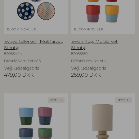
BLOOMINGVILLE
BLOOMINGVILLE
Eviaya Tallerken, Multifarvet,
Ewan Kop, Multifarvet,
Stentøj
Stentøj
82063444
82063559
D16xH2,5 cm, Set of 3
D7,5xH9 cm, Set of 4
Vejl. udsalgspris
Vejl. udsalgspris
479,00
DKK
259,00
DKK
NYHED
NYHED