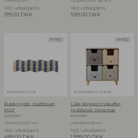
D16xH10,5 cm
D20,5xH2,5 cm, Set of 4
Vejl. udsalgspris
Vejl. udsalgspris
319,00
DKK
599,00
DKK
NYHED
NYHED
BLOOMINGVILLE
BLOOMINGVILLE MINI
Bubbi Hylde, Multifarvet,
Calle Bogreol m/skuffer,
MDF
Multifarvet, Kejsertræ
82063393
82063169
L80xH22,5xW17 cm
L55xH63xW26 cm
Vejl. udsalgspris
Vejl. udsalgspris
499,00
DKK
1.999,00
DKK