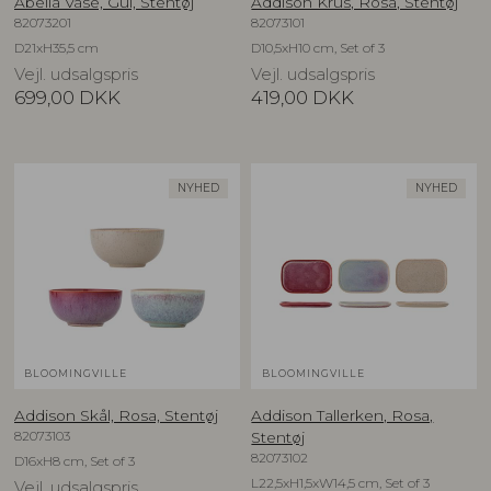
Abella Vase, Gul, Stentøj
Addison Krus, Rosa, Stentøj
82073201
82073101
D21xH35,5 cm
D10,5xH10 cm, Set of 3
Vejl. udsalgspris
Vejl. udsalgspris
699,00
DKK
419,00
DKK
NYHED
NYHED
BLOOMINGVILLE
BLOOMINGVILLE
Addison Skål, Rosa, Stentøj
Addison Tallerken, Rosa,
82073103
Stentøj
82073102
D16xH8 cm, Set of 3
L22,5xH1,5xW14,5 cm, Set of 3
Vejl. udsalgspris