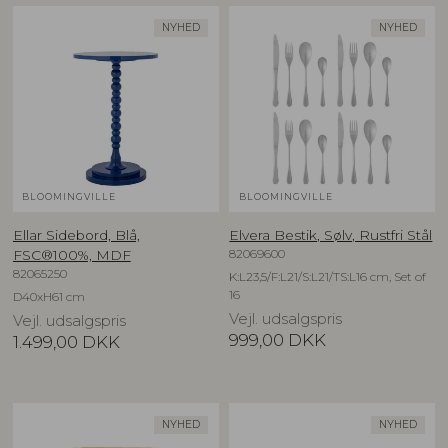
NYHED
NYHED
BLOOMINGVILLE
BLOOMINGVILLE
Ellar Sidebord, Blå,
Elvera Bestik, Sølv, Rustfri Stål
82069600
FSC®100%, MDF
82065250
K:L23,5/F:L21/S:L21/TS:L16 cm, Set of
16
D40xH61 cm
Vejl. udsalgspris
Vejl. udsalgspris
999,00
DKK
1.499,00
DKK
NYHED
NYHED