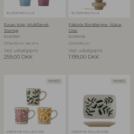
BLOOMINGVILLE
BLOOMINGVILLE
Ewan Kop, Multifarvet,
Fabiola Bordlampe, Natur,
Stentøj
Glas
82063560
82069436
D7,5xH9 cm, Set of 4
D24xH51 cm
Vejl. udsalgspris
Vejl. udsalgspris
259,00
DKK
1.199,00
DKK
NYHED
NYHED
CREATIVE COLLECTION
CREATIVE COLLECTION