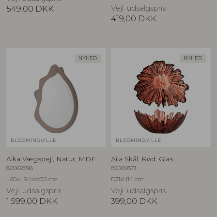
549,00
DKK
Vejl. udsalgspris
419,00
DKK
NYHED
NYHED
BLOOMINGVILLE
BLOOMINGVILLE
Aika Vægspejl, Natur, MDF
Aila Skål, Rød, Glas
82069596
82069571
L60xH94xW3,5 cm
D31xH14 cm
Vejl. udsalgspris
Vejl. udsalgspris
1.599,00
DKK
399,00
DKK