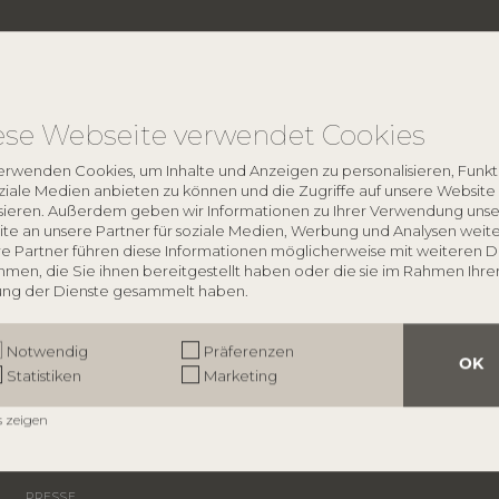
ese Webseite verwendet Cookies
erwenden Cookies, um Inhalte und Anzeigen zu personalisieren, Funk
oziale Medien anbieten zu können und die Zugriffe auf unsere Website
sieren. Außerdem geben wir Informationen zu Ihrer Verwendung unse
te an unsere Partner für soziale Medien, Werbung und Analysen weite
e Partner führen diese Informationen möglicherweise mit weiteren 
ÜBER BLOOMINGVILLE
men, die Sie ihnen bereitgestellt haben oder die sie im Rahmen Ihre
Über uns
ng der Dienste gesammelt haben.
Vertriebspartnersuche
Karriere
Notwendig
Präferenzen
Smiley
OK
Statistiken
Marketing
​Datenschutzpolitik
Impressum
s zeigen
PRESSE