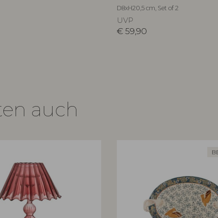
D8xH20,5 cm, Set of 2
UVP
€
59,90
ten auch
B