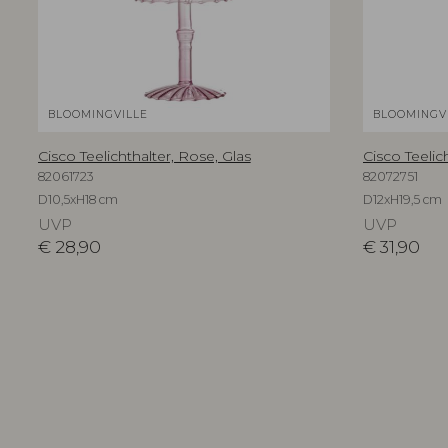
BLOOMINGVILLE
BLOOMINGV
Cisco Teelichthalter, Rose, Glas
Cisco Teelich
82061723
82072751
D10,5xH18 cm
D12xH19,5 cm
UVP
UVP
€
28,90
€
31,90