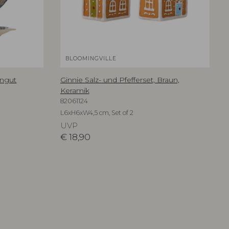
BLOOMINGVILLE
ingut
Ginnie Salz- und Pfefferset, Braun,
Keramik
82061124
L6xH6xW4,5 cm, Set of 2
UVP
€
18,90