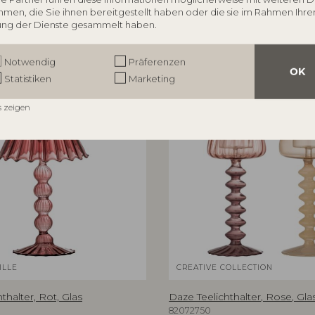
men, die Sie ihnen bereitgestellt haben oder die sie im Rahmen Ihre
ng der Dienste gesammelt haben.
Notwendig
Präferenzen
OK
Statistiken
Marketing
s zeigen
ILLE
CREATIVE COLLECTION
thalter, Rot, Glas
Daze Teelichthalter, Rose, Gla
82072750