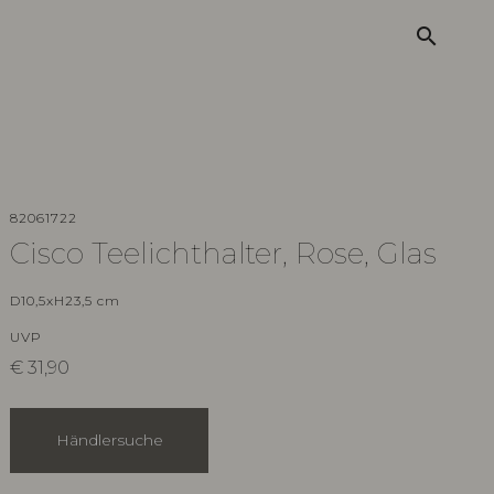
search
82061722
Cisco Teelichthalter, Rose, Glas
D10,5xH23,5 cm
UVP
€
31,90
Händlersuche