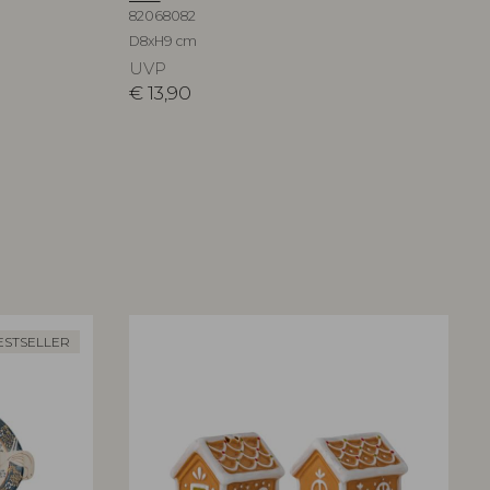
82068082
D8xH9 cm
UVP
€
13,90
ESTSELLER