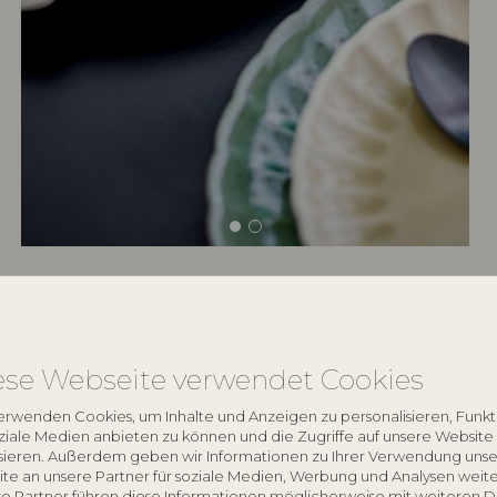
keyboard_arrow_down
ese Webseite verwendet Cookies
keyboard_arrow_down
erwenden Cookies, um Inhalte und Anzeigen zu personalisieren, Funk
oziale Medien anbieten zu können und die Zugriffe auf unsere Website
sieren. Außerdem geben wir Informationen zu Ihrer Verwendung unse
te an unsere Partner für soziale Medien, Werbung und Analysen weite
e Partner führen diese Informationen möglicherweise mit weiteren 