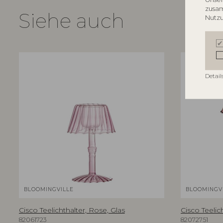
zusam
Siehe auch
Nutzu
Detail
BLOOMINGVILLE
BLOOMINGV
Cisco Teelichthalter, Rose, Glas
Cisco Teelich
82061723
82072751