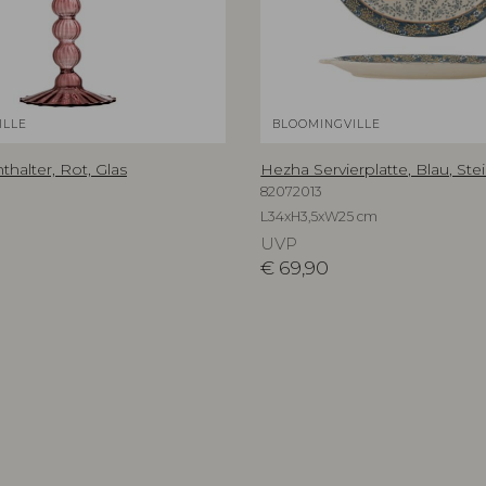
ILLE
BLOOMINGVILLE
thalter, Rot, Glas
Hezha Servierplatte, Blau, Ste
82072013
L34xH3,5xW25 cm
UVP
€
69,90