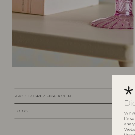
PRODUKTSPEZIFIKATIONEN
Di
FOTOS
Wir v
für s
analy
Websi
Unser