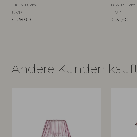
D10,5xH18 cm
D12xH19,5 cm
UVP
UVP
€
28,90
€
31,90
Andere Kunden kauf