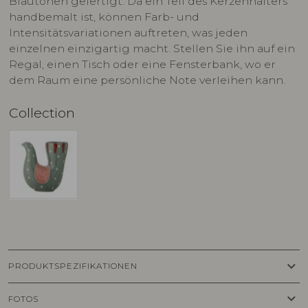
Blautönen gefertigt. Da ein Teil des Kerzenhalters
handbemalt ist, können Farb- und
Intensitätsvariationen auftreten, was jeden
einzelnen einzigartig macht. Stellen Sie ihn auf ein
Regal, einen Tisch oder eine Fensterbank, wo er
dem Raum eine persönliche Note verleihen kann.
Collection
keyboard_arrow_down
PRODUKTSPEZIFIKATIONEN
keyboard_arrow_down
FOTOS