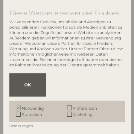
UVP
UVP
€
21,90
€
21,90
Diese Webseite verwendet Cookies
Wir verwenden Cookies, um Inhalte und Anzeigen zu
personalisieren, Funktionen für soziale Medien anbieten zu
können und die Zugriffe auf unsere Website zu analysieren.
Außerdem geben wir Informationen zu Ihrer Verwendung
unserer Website an unsere Partner für soziale Medien,
Werbung und Analysen weiter. Unsere Partner führen diese
Informationen möglicherweise mit weiteren Daten
zusammen, die Sie ihnen bereitgestellt haben oder die sie
im Rahmen Ihrer Nutzung der Dienste gesammelt haben.
BLOOMINGVILLE
CREATIVE COLLECTION
OK
Trudy Kerzenhalter, Braun,
Linley Kerzenhalter, Blau, Glas
82061821
Steingut
82062734
L13xH2,5xW7,5/D8xH12 cm, Set of 2
Notwendig
Präferenzen
L9xH12,5xW6 cm
UVP
Statistiken
Marketing
UVP
€
19,90
€
21,90
Details zeigen