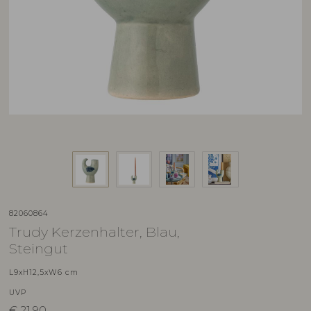
82060864
Trudy Kerzenhalter, Blau,
Steingut
L9xH12,5xW6 cm
UVP
€
21,90