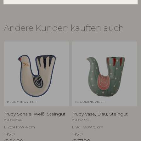
Andere Kunden kauften auch
BLOOMINGVILLE
BLOOMINGVILLE
Trudy Schale, Weiß, Steingut
Trudy Vase, Blau, Steingut
82060874
82062732
L12,5xH1xW14 cm
L19xH19xW7,5 cm
UVP
UVP