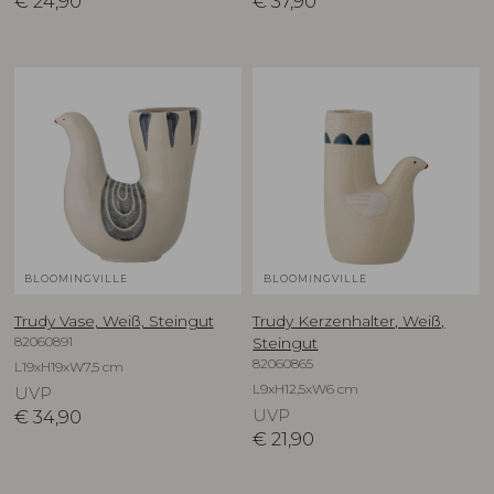
€
24,90
€
37,90
BLOOMINGVILLE
BLOOMINGVILLE
Trudy Vase, Weiß, Steingut
Trudy Kerzenhalter, Weiß,
82060891
Steingut
82060865
L19xH19xW7,5 cm
L9xH12,5xW6 cm
UVP
€
34,90
UVP
€
21,90