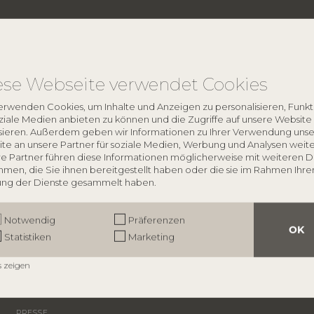
ese Webseite verwendet Cookies
erwenden Cookies, um Inhalte und Anzeigen zu personalisieren, Funk
oziale Medien anbieten zu können und die Zugriffe auf unsere Website
sieren. Außerdem geben wir Informationen zu Ihrer Verwendung unse
te an unsere Partner für soziale Medien, Werbung und Analysen weite
e Partner führen diese Informationen möglicherweise mit weiteren 
ÜBER BLOOMINGVILLE
men, die Sie ihnen bereitgestellt haben oder die sie im Rahmen Ihre
ng der Dienste gesammelt haben.
Über uns
Vertriebspartnersuche
Karriere
Notwendig
Präferenzen
Smiley
OK
Statistiken
Marketing
​Datenschutzpolitik
Impressum
s zeigen
PRESSE